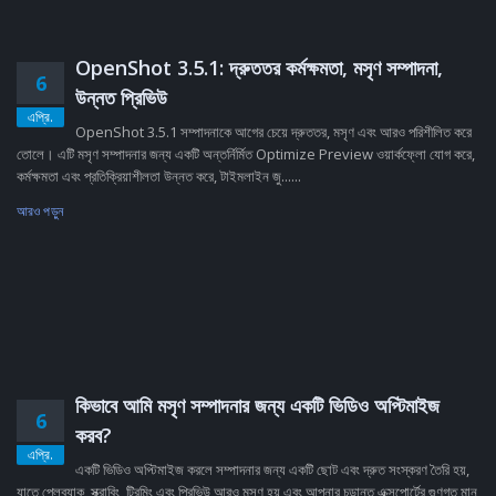
OpenShot 3.5.1: দ্রুততর কর্মক্ষমতা, মসৃণ সম্পাদনা,
6
উন্নত প্রিভিউ
এপ্রি.
OpenShot 3.5.1 সম্পাদনাকে আগের চেয়ে দ্রুততর, মসৃণ এবং আরও পরিশীলিত করে
তোলে। এটি মসৃণ সম্পাদনার জন্য একটি অন্তর্নির্মিত Optimize Preview ওয়ার্কফ্লো যোগ করে,
কর্মক্ষমতা এবং প্রতিক্রিয়াশীলতা উন্নত করে, টাইমলাইন জু......
আরও পড়ুন
কিভাবে আমি মসৃণ সম্পাদনার জন্য একটি ভিডিও অপ্টিমাইজ
6
করব?
এপ্রি.
একটি ভিডিও অপ্টিমাইজ করলে সম্পাদনার জন্য একটি ছোট এবং দ্রুত সংস্করণ তৈরি হয়,
যাতে প্লেব্যাক, স্ক্রাবিং, ট্রিমিং এবং প্রিভিউ আরও মসৃণ হয় এবং আপনার চূড়ান্ত এক্সপোর্টের গুণগত মান