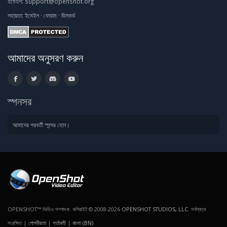
ইমেইল:
support@openshot.org
সহায়তা:
ইমেইল
·
ফোরাম
·
ডিসকর্ড
আমাদের অনুসরণ করুন
স্পনসর
আমাদের পরবর্তী স্পন্সর হোন।
OPENSHOT™ ভিডিও সম্পাদক. কপিরাইট © 2008-2026
OPENSHOT STUDIOS, LLC
. সর্বস্বত্ব
সংরক্ষিত |
গোপনীয়তা
|
শর্তাবলী
|
বাংলা (BN)