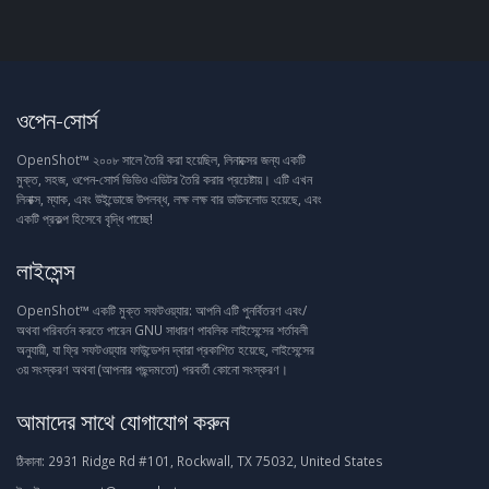
ওপেন-সোর্স
OpenShot™ ২০০৮ সালে তৈরি করা হয়েছিল, লিনাক্সের জন্য একটি
মুক্ত, সহজ, ওপেন-সোর্স ভিডিও এডিটর তৈরি করার প্রচেষ্টায়। এটি এখন
লিনাক্স, ম্যাক, এবং উইন্ডোজে উপলব্ধ, লক্ষ লক্ষ বার ডাউনলোড হয়েছে, এবং
একটি প্রকল্প হিসেবে বৃদ্ধি পাচ্ছে!
লাইসেন্স
OpenShot™ একটি মুক্ত সফটওয়্যার: আপনি এটি পুনর্বিতরণ এবং/
অথবা পরিবর্তন করতে পারেন GNU সাধারণ পাবলিক লাইসেন্সের শর্তাবলী
অনুযায়ী, যা ফ্রি সফটওয়্যার ফাউন্ডেশন দ্বারা প্রকাশিত হয়েছে, লাইসেন্সের
৩য় সংস্করণ অথবা (আপনার পছন্দমতো) পরবর্তী কোনো সংস্করণ।
আমাদের সাথে যোগাযোগ করুন
ঠিকানা:
2931 Ridge Rd #101, Rockwall, TX 75032, United States