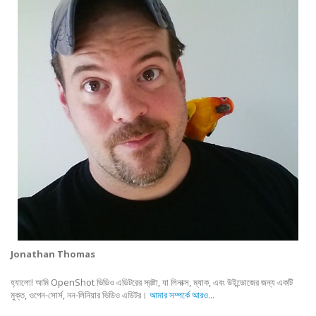
Jonathan Thomas
হ্যালো! আমি OpenShot ভিডিও এডিটরের স্রষ্টা, যা লিনাক্স, ম্যাক, এবং উইন্ডোজের জন্য একটি
মুক্ত, ওপেন-সোর্স, নন-লিনিয়ার ভিডিও এডিটর।
আমার সম্পর্কে আরও...