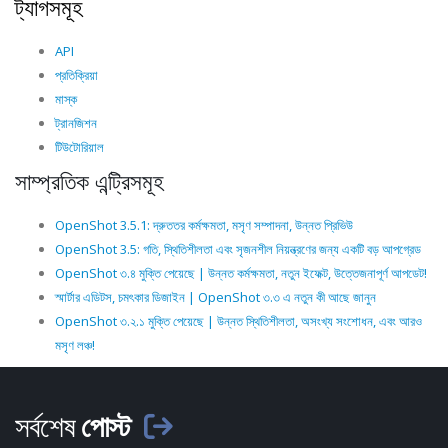
ট্যাগসমূহ
API
প্রতিক্রিয়া
মাস্ক
ট্রানজিশন
টিউটোরিয়াল
সাম্প্রতিক এন্ট্রিসমূহ
OpenShot 3.5.1: দ্রুততর কর্মক্ষমতা, মসৃণ সম্পাদনা, উন্নত প্রিভিউ
OpenShot 3.5: গতি, স্থিতিশীলতা এবং সৃজনশীল নিয়ন্ত্রণের জন্য একটি বড় আপগ্রেড
OpenShot ৩.৪ মুক্তি পেয়েছে | উন্নত কর্মক্ষমতা, নতুন ইফেক্ট, উত্তেজনাপূর্ণ আপডেট!
স্মার্টার এডিটস, চমৎকার ডিজাইন | OpenShot ৩.৩ এ নতুন কী আছে জানুন
OpenShot ৩.২.১ মুক্তি পেয়েছে | উন্নত স্থিতিশীলতা, অসংখ্য সংশোধন, এবং আরও
মসৃণ লঞ্চ!
সর্বশেষ
পোস্ট