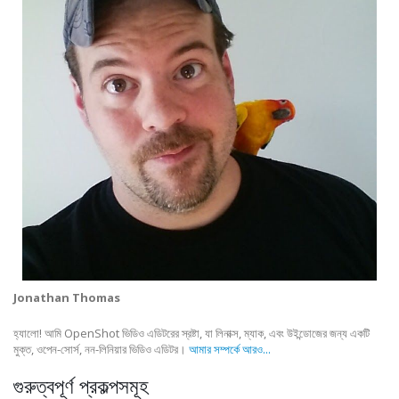
Jonathan Thomas
হ্যালো! আমি OpenShot ভিডিও এডিটরের স্রষ্টা, যা লিনাক্স, ম্যাক, এবং উইন্ডোজের জন্য একটি
মুক্ত, ওপেন-সোর্স, নন-লিনিয়ার ভিডিও এডিটর।
আমার সম্পর্কে আরও...
গুরুত্বপূর্ণ প্রকল্পসমূহ