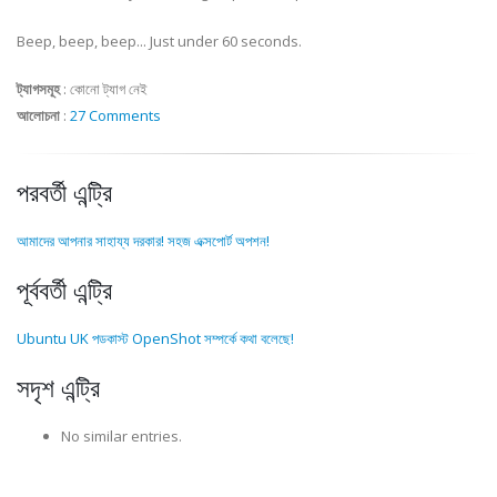
Beep, beep, beep... Just under 60 seconds.
ট্যাগসমূহ
:
কোনো ট্যাগ নেই
আলোচনা
:
27 Comments
পরবর্তী এন্ট্রি
আমাদের আপনার সাহায্য দরকার! সহজ এক্সপোর্ট অপশন!
পূর্ববর্তী এন্ট্রি
Ubuntu UK পডকাস্ট OpenShot সম্পর্কে কথা বলেছে!
সদৃশ এন্ট্রি
No similar entries.