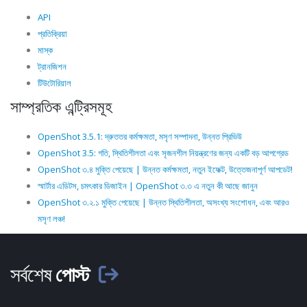
API
প্রতিক্রিয়া
মাস্ক
ট্রানজিশন
টিউটোরিয়াল
সাম্প্রতিক এন্ট্রিসমূহ
OpenShot 3.5.1: দ্রুততর কর্মক্ষমতা, মসৃণ সম্পাদনা, উন্নত প্রিভিউ
OpenShot 3.5: গতি, স্থিতিশীলতা এবং সৃজনশীল নিয়ন্ত্রণের জন্য একটি বড় আপগ্রেড
OpenShot ৩.৪ মুক্তি পেয়েছে | উন্নত কর্মক্ষমতা, নতুন ইফেক্ট, উত্তেজনাপূর্ণ আপডেট!
স্মার্টার এডিটস, চমৎকার ডিজাইন | OpenShot ৩.৩ এ নতুন কী আছে জানুন
OpenShot ৩.২.১ মুক্তি পেয়েছে | উন্নত স্থিতিশীলতা, অসংখ্য সংশোধন, এবং আরও
মসৃণ লঞ্চ!
সর্বশেষ
পোস্ট