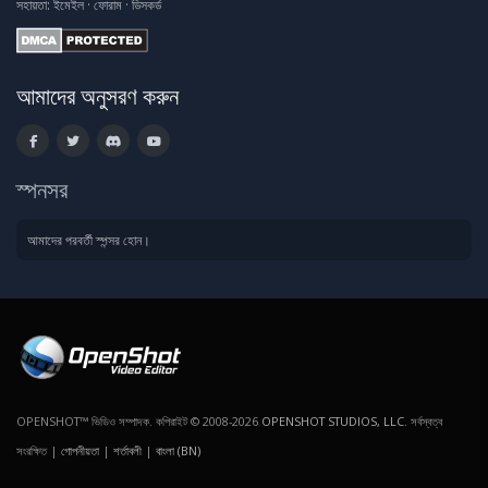
সহায়তা:
ইমেইল
·
ফোরাম
·
ডিসকর্ড
আমাদের অনুসরণ করুন
স্পনসর
আমাদের পরবর্তী স্পন্সর হোন।
OPENSHOT™ ভিডিও সম্পাদক. কপিরাইট © 2008-2026
OPENSHOT STUDIOS, LLC
. সর্বস্বত্ব
সংরক্ষিত |
গোপনীয়তা
|
শর্তাবলী
|
বাংলা (BN)