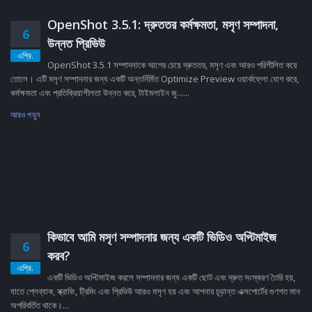
OpenShot 3.5.1: দ্রুততর কর্মক্ষমতা, মসৃণ সম্পাদনা,
6
উন্নত প্রিভিউ
এপ্রি.
OpenShot 3.5.1 সম্পাদনাকে আগের চেয়ে দ্রুততর, মসৃণ এবং আরও পরিশীলিত করে
তোলে। এটি মসৃণ সম্পাদনার জন্য একটি অন্তর্নির্মিত Optimize Preview ওয়ার্কফ্লো যোগ করে,
কর্মক্ষমতা এবং প্রতিক্রিয়াশীলতা উন্নত করে, টাইমলাইন জু......
আরও পড়ুন
কিভাবে আমি মসৃণ সম্পাদনার জন্য একটি ভিডিও অপ্টিমাইজ
6
করব?
এপ্রি.
একটি ভিডিও অপ্টিমাইজ করলে সম্পাদনার জন্য একটি ছোট এবং দ্রুত সংস্করণ তৈরি হয়,
যাতে প্লেব্যাক, স্ক্রাবিং, ট্রিমিং এবং প্রিভিউ আরও মসৃণ হয় এবং আপনার চূড়ান্ত এক্সপোর্টের গুণগত মান
অপরিবর্তিত থাকে।...