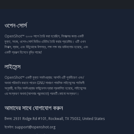
ওপেন-সোর্স
OpenShot™ ২০০৮ সালে তৈরি করা হয়েছিল, লিনাক্সের জন্য একটি
মুক্ত, সহজ, ওপেন-সোর্স ভিডিও এডিটর তৈরি করার প্রচেষ্টায়। এটি এখন
লিনাক্স, ম্যাক, এবং উইন্ডোজে উপলব্ধ, লক্ষ লক্ষ বার ডাউনলোড হয়েছে, এবং
একটি প্রকল্প হিসেবে বৃদ্ধি পাচ্ছে!
লাইসেন্স
OpenShot™ একটি মুক্ত সফটওয়্যার: আপনি এটি পুনর্বিতরণ এবং/
অথবা পরিবর্তন করতে পারেন GNU সাধারণ পাবলিক লাইসেন্সের শর্তাবলী
অনুযায়ী, যা ফ্রি সফটওয়্যার ফাউন্ডেশন দ্বারা প্রকাশিত হয়েছে, লাইসেন্সের
৩য় সংস্করণ অথবা (আপনার পছন্দমতো) পরবর্তী কোনো সংস্করণ।
আমাদের সাথে যোগাযোগ করুন
ঠিকানা:
2931 Ridge Rd #101, Rockwall, TX 75032, United States
ইমেইল:
support@openshot.org