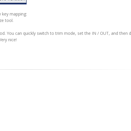
w key mapping:
ze tool.
od. You can quickly switch to trim mode, set the IN / OUT, and then d
Very nice!