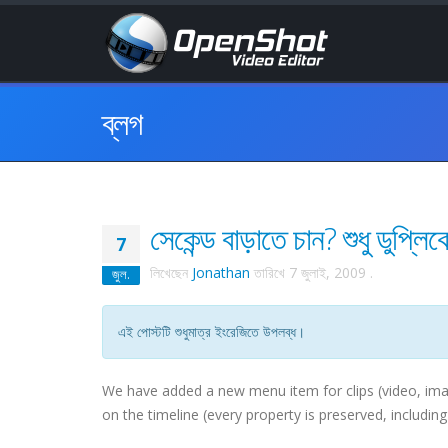
ব্লগ
সেকেন্ড বাড়াতে চান? শুধু ডুপ্লি
7
লিখেছেন
Jonathan
তারিখে
7 জুলাই, 2009
.
জুল.
এই পোস্টটি শুধুমাত্র ইংরেজিতে উপলব্ধ।
We have added a new menu item for clips (video, imag
on the timeline (every property is preserved, includin