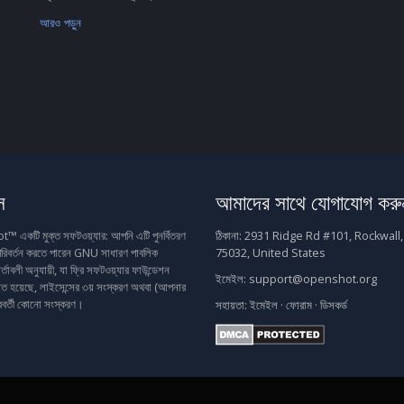
আরও পড়ুন
স
আমাদের সাথে যোগাযোগ করু
একটি মুক্ত সফটওয়্যার: আপনি এটি পুনর্বিতরণ
ঠিকানা:
2931 Ridge Rd #101, Rockwall,
রিবর্তন করতে পারেন GNU সাধারণ পাবলিক
75032, United States
র্তাবলী অনুযায়ী, যা ফ্রি সফটওয়্যার ফাউন্ডেশন
ইমেইল:
support@openshot.org
াশিত হয়েছে, লাইসেন্সের ৩য় সংস্করণ অথবা (আপনার
রবর্তী কোনো সংস্করণ।
সহায়তা:
ইমেইল
·
ফোরাম
·
ডিসকর্ড