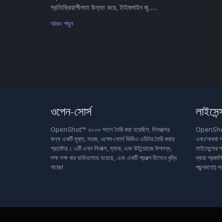
প্রতিক্রিয়াশীলতা উন্নত করে, টাইমলাইন জু......
আরও পড়ুন
ওপেন-সোর্স
লাইসেন্
OpenShot™ ২০০৮ সালে তৈরি করা হয়েছিল, লিনাক্সের
OpenShot™ 
জন্য একটি মুক্ত, সহজ, ওপেন-সোর্স ভিডিও এডিটর তৈরি করার
এবং/অথবা প
প্রচেষ্টায়। এটি এখন লিনাক্স, ম্যাক, এবং উইন্ডোজে উপলব্ধ,
লাইসেন্সের শ
লক্ষ লক্ষ বার ডাউনলোড হয়েছে, এবং একটি প্রকল্প হিসেবে বৃদ্ধি
দ্বারা প্রক
পাচ্ছে!
পছন্দমতো) প