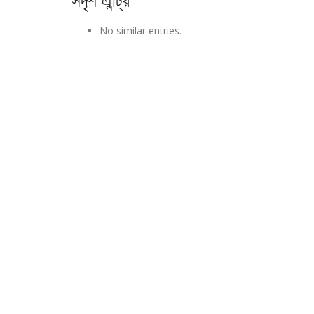
সদৃশ এন্ট্রি
No similar entries.