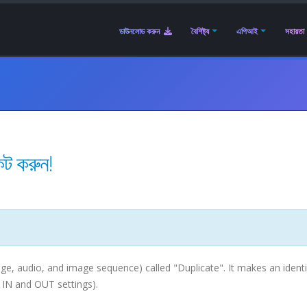
ডাউনলোড করুন
বৈশিষ্ট্য
এপিআই
সহায়তা
কেট করুন!
e, audio, and image sequence) called "Duplicate". It makes an identic
g IN and OUT settings).