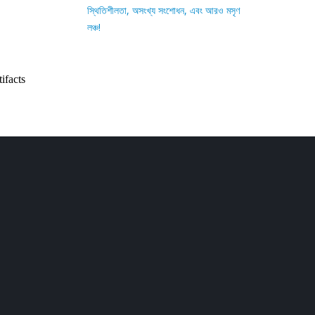
স্থিতিশীলতা, অসংখ্য সংশোধন, এবং আরও মসৃণ
লঞ্চ!