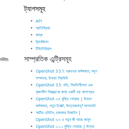
ট্যাগসমূহ
API
প্রতিক্রিয়া
মাস্ক
ট্রানজিশন
টিউটোরিয়াল
সাম্প্রতিক এন্ট্রিসমূহ
OpenShot 3.5.1: দ্রুততর কর্মক্ষমতা, মসৃণ
সম্পাদনা, উন্নত প্রিভিউ
OpenShot 3.5: গতি, স্থিতিশীলতা এবং
সৃজনশীল নিয়ন্ত্রণের জন্য একটি বড় আপগ্রেড
OpenShot ৩.৪ মুক্তি পেয়েছে | উন্নত
কর্মক্ষমতা, নতুন ইফেক্ট, উত্তেজনাপূর্ণ আপডেট!
স্মার্টার এডিটস, চমৎকার ডিজাইন |
OpenShot ৩.৩ এ নতুন কী আছে জানুন
OpenShot ৩.২.১ মুক্তি পেয়েছে | উন্নত