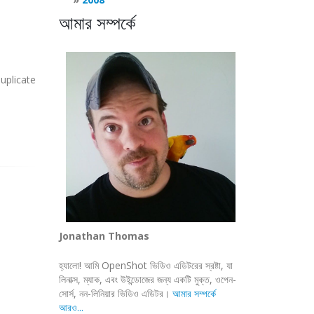
আমার সম্পর্কে
uplicate
Jonathan Thomas
হ্যালো! আমি OpenShot ভিডিও এডিটরের স্রষ্টা, যা
লিনাক্স, ম্যাক, এবং উইন্ডোজের জন্য একটি মুক্ত, ওপেন-
সোর্স, নন-লিনিয়ার ভিডিও এডিটর।
আমার সম্পর্কে
আরও...