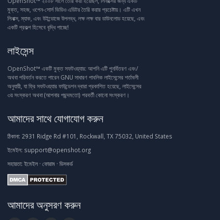
OpenShot™ ২০০৮ সালে তৈরি করা হয়েছিল, লিনাক্সের জন্য একটি
মুক্ত, সহজ, ওপেন-সোর্স ভিডিও এডিটর তৈরি করার প্রচেষ্টায়। এটি এখন
লিনাক্স, ম্যাক, এবং উইন্ডোজে উপলব্ধ, লক্ষ লক্ষ বার ডাউনলোড হয়েছে, এবং
একটি প্রকল্প হিসেবে বৃদ্ধি পাচ্ছে!
লাইসেন্স
OpenShot™ একটি মুক্ত সফটওয়্যার: আপনি এটি পুনর্বিতরণ এবং/
অথবা পরিবর্তন করতে পারেন GNU সাধারণ পাবলিক লাইসেন্সের শর্তাবলী
অনুযায়ী, যা ফ্রি সফটওয়্যার ফাউন্ডেশন দ্বারা প্রকাশিত হয়েছে, লাইসেন্সের
৩য় সংস্করণ অথবা (আপনার পছন্দমতো) পরবর্তী কোনো সংস্করণ।
আমাদের সাথে যোগাযোগ করুন
ঠিকানা:
2931 Ridge Rd #101, Rockwall, TX 75032, United States
ইমেইল:
support@openshot.org
সহায়তা:
ইমেইল
·
ফোরাম
·
ডিসকর্ড
আমাদের অনুসরণ করুন