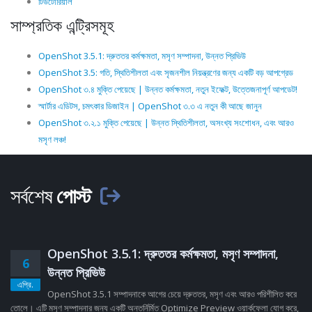
টিউটোরিয়াল
সাম্প্রতিক এন্ট্রিসমূহ
OpenShot 3.5.1: দ্রুততর কর্মক্ষমতা, মসৃণ সম্পাদনা, উন্নত প্রিভিউ
OpenShot 3.5: গতি, স্থিতিশীলতা এবং সৃজনশীল নিয়ন্ত্রণের জন্য একটি বড় আপগ্রেড
OpenShot ৩.৪ মুক্তি পেয়েছে | উন্নত কর্মক্ষমতা, নতুন ইফেক্ট, উত্তেজনাপূর্ণ আপডেট!
স্মার্টার এডিটস, চমৎকার ডিজাইন | OpenShot ৩.৩ এ নতুন কী আছে জানুন
OpenShot ৩.২.১ মুক্তি পেয়েছে | উন্নত স্থিতিশীলতা, অসংখ্য সংশোধন, এবং আরও
মসৃণ লঞ্চ!
সর্বশেষ
পোস্ট
OpenShot 3.5.1: দ্রুততর কর্মক্ষমতা, মসৃণ সম্পাদনা,
6
উন্নত প্রিভিউ
এপ্রি.
OpenShot 3.5.1 সম্পাদনাকে আগের চেয়ে দ্রুততর, মসৃণ এবং আরও পরিশীলিত করে
তোলে। এটি মসৃণ সম্পাদনার জন্য একটি অন্তর্নির্মিত Optimize Preview ওয়ার্কফ্লো যোগ করে,