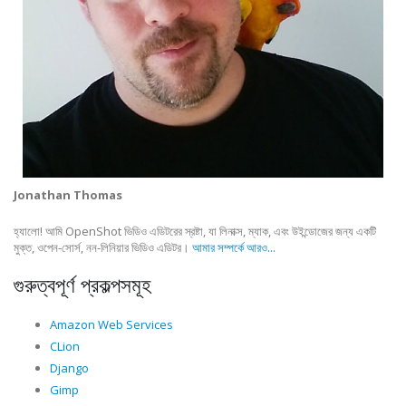
Jonathan Thomas
হ্যালো! আমি OpenShot ভিডিও এডিটরের স্রষ্টা, যা লিনাক্স, ম্যাক, এবং উইন্ডোজের জন্য একটি
মুক্ত, ওপেন-সোর্স, নন-লিনিয়ার ভিডিও এডিটর।
আমার সম্পর্কে আরও...
গুরুত্বপূর্ণ প্রকল্পসমূহ
Amazon Web Services
CLion
Django
Gimp