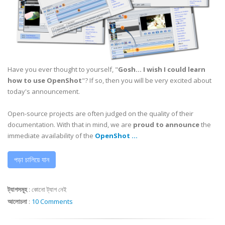
Have you ever thought to yourself, "
Gosh... I wish I could learn
how to use OpenShot
"? If so, then you will be very excited about
today's announcement.
Open-source projects are often judged on the quality of their
documentation. With that in mind, we are
proud to announce
the
immediate availability of the
OpenShot ...
পড়া চালিয়ে যান
ট্যাগসমূহ
:
কোনো ট্যাগ নেই
আলোচনা
:
10 Comments