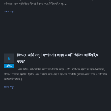
কর্মক্ষমতা এবং প্রতিক্রিয়াশীলতা উন্নত করে, টাইমলাইন জু......
আরও পড়ুন
কিভাবে আমি মসৃণ সম্পাদনার জন্য একটি ভিডিও অপ্টিমাইজ
6
করব?
এপ্রি.
একটি ভিডিও অপ্টিমাইজ করলে সম্পাদনার জন্য একটি ছোট এবং দ্রুত সংস্করণ তৈরি হয়,
যাতে প্লেব্যাক, স্ক্রাবিং, ট্রিমিং এবং প্রিভিউ আরও মসৃণ হয় এবং আপনার চূড়ান্ত এক্সপোর্টের গুণগত মান
অপরিবর্তিত থাকে।...
আরও পড়ুন