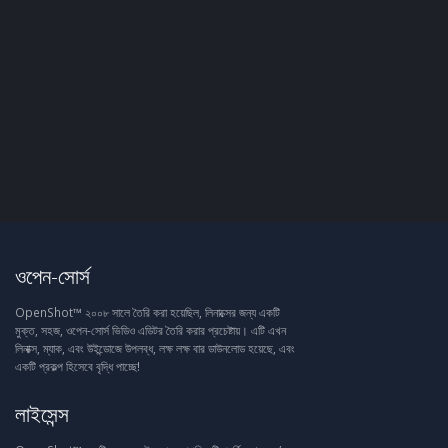
ওপেন-সোর্স
OpenShot™ ২০০৮ সালে তৈরি করা হয়েছিল, লিনাক্সের জন্য একটি
মুক্ত, সহজ, ওপেন-সোর্স ভিডিও এডিটর তৈরি করার প্রচেষ্টায়। এটি এখন
লিনাক্স, ম্যাক, এবং উইন্ডোজে উপলব্ধ, লক্ষ লক্ষ বার ডাউনলোড হয়েছে, এবং
একটি প্রকল্প হিসেবে বৃদ্ধি পাচ্ছে!
লাইসেন্স