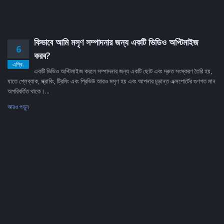
কিভাবে আমি মসৃণ সম্পাদনার জন্য একটি ভিডিও অপ্টিমাইজ
6
করব?
এপ্রি.
একটি ভিডিও অপ্টিমাইজ করলে সম্পাদনার জন্য একটি ছোট এবং দ্রুত সংস্করণ তৈরি হয়,
যাতে প্লেব্যাক, স্ক্রাবিং, ট্রিমিং এবং প্রিভিউ আরও মসৃণ হয় এবং আপনার চূড়ান্ত এক্সপোর্টের গুণগত মান
অপরিবর্তিত থাকে।...
আরও পড়ুন