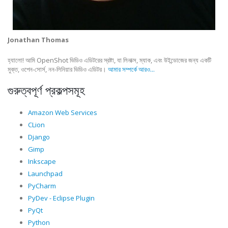
Jonathan Thomas
হ্যালো! আমি OpenShot ভিডিও এডিটরের স্রষ্টা, যা লিনাক্স, ম্যাক, এবং উইন্ডোজের জন্য একটি
মুক্ত, ওপেন-সোর্স, নন-লিনিয়ার ভিডিও এডিটর।
আমার সম্পর্কে আরও...
গুরুত্বপূর্ণ প্রকল্পসমূহ
Amazon Web Services
CLion
Django
Gimp
Inkscape
Launchpad
PyCharm
PyDev - Eclipse Plugin
PyQt
Python