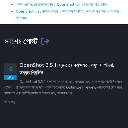
স্মার্টার এডিটস, চমৎকার ডিজাইন | OpenShot ৩.৩ এ নতুন কী আছে জানুন
OpenShot ৩.২.১ মুক্তি পেয়েছে | উন্নত স্থিতিশীলতা, অসংখ্য সংশোধন, এবং আরও
মসৃণ লঞ্চ!
সর্বশেষ
পোস্ট
OpenShot 3.5.1: দ্রুততর কর্মক্ষমতা, মসৃণ সম্পাদনা,
6
উন্নত প্রিভিউ
এপ্রি.
OpenShot 3.5.1 সম্পাদনাকে আগের চেয়ে দ্রুততর, মসৃণ এবং আরও পরিশীলিত করে
তোলে। এটি মসৃণ সম্পাদনার জন্য একটি অন্তর্নির্মিত Optimize Preview ওয়ার্কফ্লো যোগ করে,
কর্মক্ষমতা এবং প্রতিক্রিয়াশীলতা উন্নত করে, টাইমলাইন জু......
আরও পড়ুন