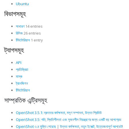
Ubuntu
বিভাগসমূহ
সাধারণ
14 entries
রিলিজ
26 entries
টিউটোরিয়াল
1 entry
ট্যাগসমূহ
API
প্রতিক্রিয়া
মাস্ক
ট্রানজিশন
টিউটোরিয়াল
সাম্প্রতিক এন্ট্রিসমূহ
OpenShot 3.5.1: দ্রুততর কর্মক্ষমতা, মসৃণ সম্পাদনা, উন্নত প্রিভিউ
OpenShot 3.5: গতি, স্থিতিশীলতা এবং সৃজনশীল নিয়ন্ত্রণের জন্য একটি বড় আপগ্রেড
OpenShot ৩.৪ মুক্তি পেয়েছে | উন্নত কর্মক্ষমতা, নতুন ইফেক্ট, উত্তেজনাপূর্ণ আপডেট!