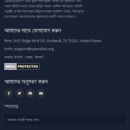
OpenShot™ একটি মুক্ত সফটওয়্যার: আপনি এটি পুনর্বিতরণ এবং/
অথবা পরিবর্তন করতে পারেন GNU সাধারণ পাবলিক লাইসেন্সের শর্তাবলী
অনুযায়ী, যা ফ্রি সফটওয়্যার ফাউন্ডেশন দ্বারা প্রকাশিত হয়েছে, লাইসেন্সের
৩য় সংস্করণ অথবা (আপনার পছন্দমতো) পরবর্তী কোনো সংস্করণ।
আমাদের সাথে যোগাযোগ করুন
ঠিকানা:
2931 Ridge Rd #101, Rockwall, TX 75032, United States
ইমেইল:
support@openshot.org
সহায়তা:
ইমেইল
·
ফোরাম
·
ডিসকর্ড
আমাদের অনুসরণ করুন
স্পনসর
আমাদের পরবর্তী স্পন্সর হোন।