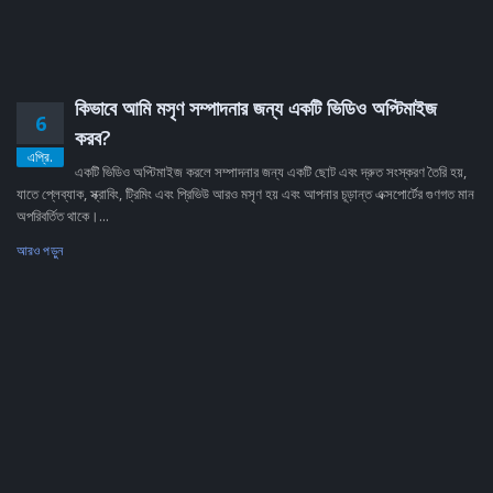
কিভাবে আমি মসৃণ সম্পাদনার জন্য একটি ভিডিও অপ্টিমাইজ
6
করব?
এপ্রি.
একটি ভিডিও অপ্টিমাইজ করলে সম্পাদনার জন্য একটি ছোট এবং দ্রুত সংস্করণ তৈরি হয়,
যাতে প্লেব্যাক, স্ক্রাবিং, ট্রিমিং এবং প্রিভিউ আরও মসৃণ হয় এবং আপনার চূড়ান্ত এক্সপোর্টের গুণগত মান
অপরিবর্তিত থাকে।...
আরও পড়ুন