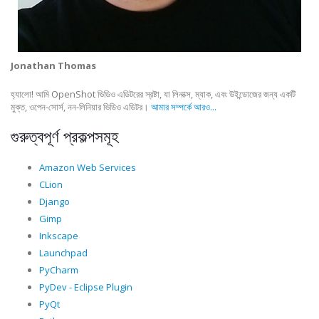
Jonathan Thomas
হ্যালো! আমি OpenShot ভিডিও এডিটরের স্রষ্টা, যা লিনাক্স, ম্যাক, এবং উইন্ডোজের জন্য একটি
মুক্ত, ওপেন-সোর্স, নন-লিনিয়ার ভিডিও এডিটর।
আমার সম্পর্কে আরও...
গুরুত্বপূর্ণ প্রকল্পসমূহ
Amazon Web Services
CLion
Django
Gimp
Inkscape
Launchpad
PyCharm
PyDev - Eclipse Plugin
PyQt