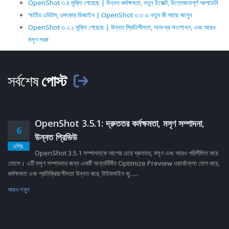
OpenShot ৩.৪ মুক্তি পেয়েছে | উন্নত কর্মক্ষমতা, নতুন ইফেক্ট, উত্তেজনাপূর্ণ আপডেট!
স্মার্টার এডিটস, চমৎকার ডিজাইন | OpenShot ৩.৩ এ নতুন কী আছে জানুন
OpenShot ৩.২.১ মুক্তি পেয়েছে | উন্নত স্থিতিশীলতা, অসংখ্য সংশোধন, এবং আরও
মসৃণ লঞ্চ!
সর্বশেষ
পোস্ট
OpenShot 3.5.1: দ্রুততর কর্মক্ষমতা, মসৃণ সম্পাদনা,
6
উন্নত প্রিভিউ
এপ্রি.
OpenShot 3.5.1 সম্পাদনাকে আগের চেয়ে দ্রুততর, মসৃণ এবং আরও পরিশীলিত করে
তোলে। এটি মসৃণ সম্পাদনার জন্য একটি অন্তর্নির্মিত Optimize Preview ওয়ার্কফ্লো যোগ করে,
কর্মক্ষমতা এবং প্রতিক্রিয়াশীলতা উন্নত করে, টাইমলাইন জু......
আরও পড়ুন