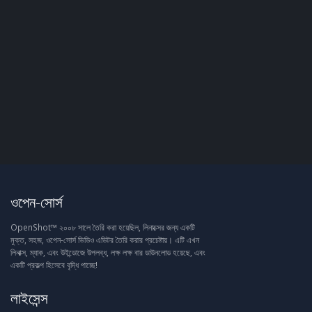
ওপেন-সোর্স
OpenShot™ ২০০৮ সালে তৈরি করা হয়েছিল, লিনাক্সের জন্য একটি
মুক্ত, সহজ, ওপেন-সোর্স ভিডিও এডিটর তৈরি করার প্রচেষ্টায়। এটি এখন
লিনাক্স, ম্যাক, এবং উইন্ডোজে উপলব্ধ, লক্ষ লক্ষ বার ডাউনলোড হয়েছে, এবং
একটি প্রকল্প হিসেবে বৃদ্ধি পাচ্ছে!
লাইসেন্স