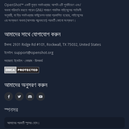
OpenShot™ একটি মুক্ত সফটওয়্যার: আপনি এটি পুনর্বিতরণ এবং/
অথবা পরিবর্তন করতে পারেন GNU সাধারণ পাবলিক লাইসেন্সের শর্তাবলী
অনুযায়ী, যা ফ্রি সফটওয়্যার ফাউন্ডেশন দ্বারা প্রকাশিত হয়েছে, লাইসেন্সের
৩য় সংস্করণ অথবা (আপনার পছন্দমতো) পরবর্তী কোনো সংস্করণ।
আমাদের সাথে যোগাযোগ করুন
ঠিকানা:
2931 Ridge Rd #101, Rockwall, TX 75032, United States
ইমেইল:
support@openshot.org
সহায়তা:
ইমেইল
·
ফোরাম
·
ডিসকর্ড
আমাদের অনুসরণ করুন
স্পনসর
আমাদের পরবর্তী স্পন্সর হোন।