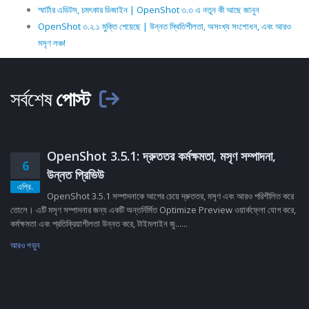
স্মার্টার এডিটস, চমৎকার ডিজাইন | OpenShot ৩.৩ এ নতুন কী আছে জানুন
OpenShot ৩.২.১ মুক্তি পেয়েছে | উন্নত স্থিতিশীলতা, অসংখ্য সংশোধন, এবং আরও
মসৃণ লঞ্চ!
সর্বশেষ
পোস্ট
OpenShot 3.5.1: দ্রুততর কর্মক্ষমতা, মসৃণ সম্পাদনা,
6
উন্নত প্রিভিউ
এপ্রি.
OpenShot 3.5.1 সম্পাদনাকে আগের চেয়ে দ্রুততর, মসৃণ এবং আরও পরিশীলিত করে
তোলে। এটি মসৃণ সম্পাদনার জন্য একটি অন্তর্নির্মিত Optimize Preview ওয়ার্কফ্লো যোগ করে,
কর্মক্ষমতা এবং প্রতিক্রিয়াশীলতা উন্নত করে, টাইমলাইন জু......
আরও পড়ুন