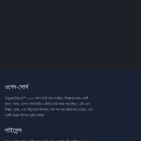
ওপেন-সোর্স
OpenShot™ ২০০৮ সালে তৈরি করা হয়েছিল, লিনাক্সের জন্য একটি
মুক্ত, সহজ, ওপেন-সোর্স ভিডিও এডিটর তৈরি করার প্রচেষ্টায়। এটি এখন
লিনাক্স, ম্যাক, এবং উইন্ডোজে উপলব্ধ, লক্ষ লক্ষ বার ডাউনলোড হয়েছে, এবং
একটি প্রকল্প হিসেবে বৃদ্ধি পাচ্ছে!
লাইসেন্স