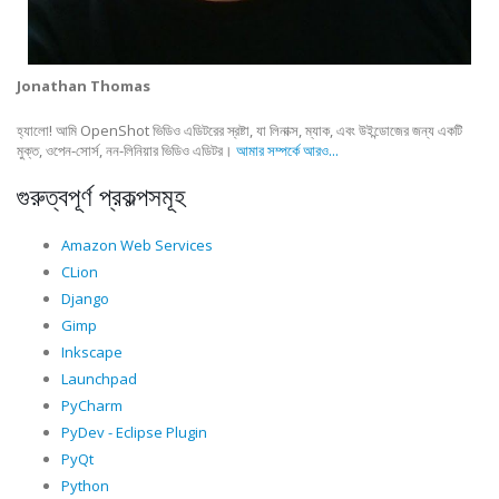
Jonathan Thomas
হ্যালো! আমি OpenShot ভিডিও এডিটরের স্রষ্টা, যা লিনাক্স, ম্যাক, এবং উইন্ডোজের জন্য একটি
মুক্ত, ওপেন-সোর্স, নন-লিনিয়ার ভিডিও এডিটর।
আমার সম্পর্কে আরও...
গুরুত্বপূর্ণ প্রকল্পসমূহ
Amazon Web Services
CLion
Django
Gimp
Inkscape
Launchpad
PyCharm
PyDev - Eclipse Plugin
PyQt
Python