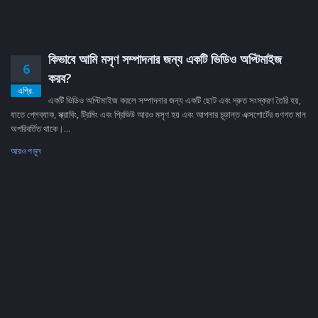
কিভাবে আমি মসৃণ সম্পাদনার জন্য একটি ভিডিও অপ্টিমাইজ
6
করব?
এপ্রি.
একটি ভিডিও অপ্টিমাইজ করলে সম্পাদনার জন্য একটি ছোট এবং দ্রুত সংস্করণ তৈরি হয়,
যাতে প্লেব্যাক, স্ক্রাবিং, ট্রিমিং এবং প্রিভিউ আরও মসৃণ হয় এবং আপনার চূড়ান্ত এক্সপোর্টের গুণগত মান
অপরিবর্তিত থাকে।...
আরও পড়ুন