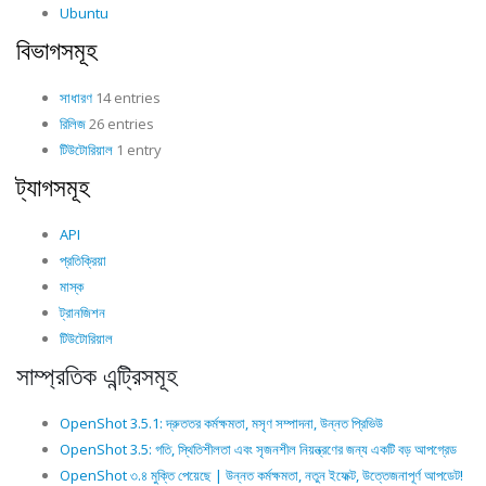
Ubuntu
বিভাগসমূহ
সাধারণ
14 entries
রিলিজ
26 entries
টিউটোরিয়াল
1 entry
ট্যাগসমূহ
API
প্রতিক্রিয়া
মাস্ক
ট্রানজিশন
টিউটোরিয়াল
সাম্প্রতিক এন্ট্রিসমূহ
OpenShot 3.5.1: দ্রুততর কর্মক্ষমতা, মসৃণ সম্পাদনা, উন্নত প্রিভিউ
OpenShot 3.5: গতি, স্থিতিশীলতা এবং সৃজনশীল নিয়ন্ত্রণের জন্য একটি বড় আপগ্রেড
OpenShot ৩.৪ মুক্তি পেয়েছে | উন্নত কর্মক্ষমতা, নতুন ইফেক্ট, উত্তেজনাপূর্ণ আপডেট!