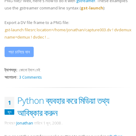
PNG file)? Well, here's how to do it with
gstreamer
. These examples
use the gstreamer command line syntax (
gst-launch
):
Export a DV file frame to a PNG file:
gst-launch filesrc location=/home/jonathan/capture003.dv ! dvdemux
name=demux ! dvdec ! ...
পড়া চালিয়ে যান
ট্যাগসমূহ
:
কোনো ট্যাগ নেই
আলোচনা
:
3 Comments
Python ব্যবহার করে মিডিয়া তথ্য
1
আবিষ্কার করুন
জুন
লিখেছেন
Jonathan
তারিখে
1 জুন, 2008
.