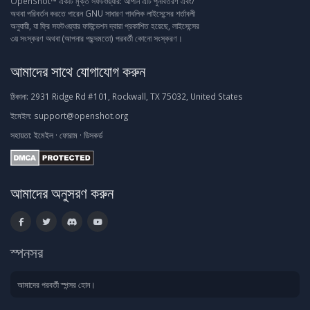
OpenShot™ একটি মুক্ত সফটওয়্যার: আপনি এটি পুনর্বিতরণ এবং/
অথবা পরিবর্তন করতে পারেন GNU সাধারণ পাবলিক লাইসেন্সের শর্তাবলী
অনুযায়ী, যা ফ্রি সফটওয়্যার ফাউন্ডেশন দ্বারা প্রকাশিত হয়েছে, লাইসেন্সের
৩য় সংস্করণ অথবা (আপনার পছন্দমতো) পরবর্তী কোনো সংস্করণ।
আমাদের সাথে যোগাযোগ করুন
ঠিকানা:
2931 Ridge Rd #101, Rockwall, TX 75032, United States
ইমেইল:
support@openshot.org
সহায়তা:
ইমেইল
·
ফোরাম
·
ডিসকর্ড
আমাদের অনুসরণ করুন
স্পনসর
আমাদের পরবর্তী স্পন্সর হোন।