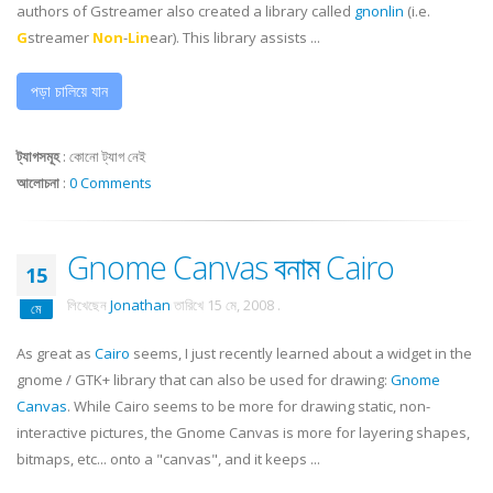
authors of
Gstreamer
also created a library called
gnonlin
(i.e.
G
streamer
Non
-
Lin
ear). This library assists ...
পড়া চালিয়ে যান
ট্যাগসমূহ
:
কোনো ট্যাগ নেই
আলোচনা
:
0 Comments
Gnome Canvas বনাম Cairo
15
লিখেছেন
Jonathan
তারিখে
15 মে, 2008
.
মে
As great as
Cairo
seems, I just recently learned about a widget in the
gnome / GTK+ library that can also be used for drawing:
Gnome
Canvas
. While Cairo seems to be more for drawing static, non-
interactive pictures, the Gnome Canvas is more for layering shapes,
bitmaps, etc... onto a "canvas", and it keeps ...