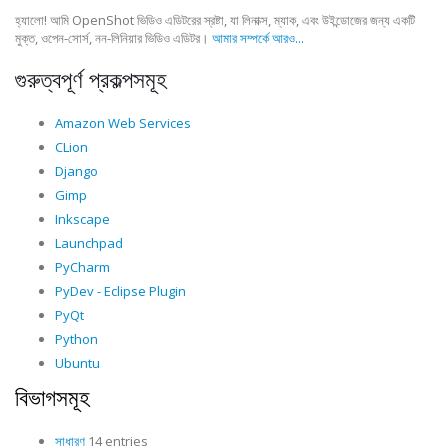
হ্যালো! আমি OpenShot ভিডিও এডিটরের স্রষ্টা, যা লিনাক্স, ম্যাক, এবং উইন্ডোজের জন্য একটি
মুক্ত, ওপেন-সোর্স, নন-লিনিয়ার ভিডিও এডিটর।
আমার সম্পর্কে আরও...
গুরুত্বপূর্ণ প্রকল্পসমূহ
Amazon Web Services
CLion
Django
Gimp
Inkscape
Launchpad
PyCharm
PyDev - Eclipse Plugin
PyQt
Python
Ubuntu
বিভাগসমূহ
সাধারণ
14 entries