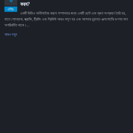
6
করব?
এপ্রি.
একটি ভিডিও অপ্টিমাইজ করলে সম্পাদনার জন্য একটি ছোট এবং দ্রুত সংস্করণ তৈরি হয়,
যাতে প্লেব্যাক, স্ক্রাবিং, ট্রিমিং এবং প্রিভিউ আরও মসৃণ হয় এবং আপনার চূড়ান্ত এক্সপোর্টের গুণগত মান
অপরিবর্তিত থাকে।...
আরও পড়ুন