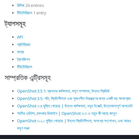
রিলিজ
26 entries
টিউটোরিয়াল
1 entry
ট্যাগসমূহ
API
প্রতিক্রিয়া
মাস্ক
ট্রানজিশন
টিউটোরিয়াল
সাম্প্রতিক এন্ট্রিসমূহ
OpenShot 3.5.1: দ্রুততর কর্মক্ষমতা, মসৃণ সম্পাদনা, উন্নত প্রিভিউ
OpenShot 3.5: গতি, স্থিতিশীলতা এবং সৃজনশীল নিয়ন্ত্রণের জন্য একটি বড় আপগ্রেড
OpenShot ৩.৪ মুক্তি পেয়েছে | উন্নত কর্মক্ষমতা, নতুন ইফেক্ট, উত্তেজনাপূর্ণ আপডেট!
স্মার্টার এডিটস, চমৎকার ডিজাইন | OpenShot ৩.৩ এ নতুন কী আছে জানুন
OpenShot ৩.২.১ মুক্তি পেয়েছে | উন্নত স্থিতিশীলতা, অসংখ্য সংশোধন, এবং আরও
মসৃণ লঞ্চ!