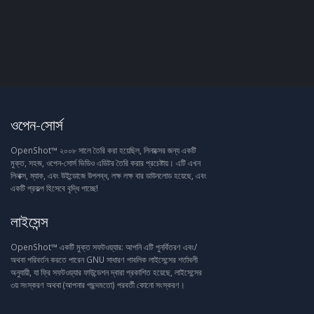
ওপেন-সোর্স
OpenShot™ ২০০৮ সালে তৈরি করা হয়েছিল, লিনাক্সের জন্য একটি
মুক্ত, সহজ, ওপেন-সোর্স ভিডিও এডিটর তৈরি করার প্রচেষ্টায়। এটি এখন
লিনাক্স, ম্যাক, এবং উইন্ডোজে উপলব্ধ, লক্ষ লক্ষ বার ডাউনলোড হয়েছে, এবং
একটি প্রকল্প হিসেবে বৃদ্ধি পাচ্ছে!
লাইসেন্স
OpenShot™ একটি মুক্ত সফটওয়্যার: আপনি এটি পুনর্বিতরণ এবং/
অথবা পরিবর্তন করতে পারেন GNU সাধারণ পাবলিক লাইসেন্সের শর্তাবলী
অনুযায়ী, যা ফ্রি সফটওয়্যার ফাউন্ডেশন দ্বারা প্রকাশিত হয়েছে, লাইসেন্সের
৩য় সংস্করণ অথবা (আপনার পছন্দমতো) পরবর্তী কোনো সংস্করণ।