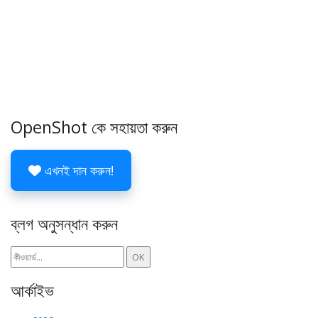
OpenShot কে সহায়তা করুন
এখনই দান করুন!
ব্লগ অনুসন্ধান করুন
আর্কাইভ