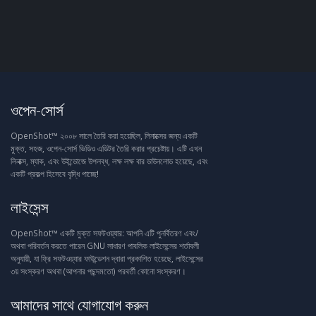
ওপেন-সোর্স
OpenShot™ ২০০৮ সালে তৈরি করা হয়েছিল, লিনাক্সের জন্য একটি
মুক্ত, সহজ, ওপেন-সোর্স ভিডিও এডিটর তৈরি করার প্রচেষ্টায়। এটি এখন
লিনাক্স, ম্যাক, এবং উইন্ডোজে উপলব্ধ, লক্ষ লক্ষ বার ডাউনলোড হয়েছে, এবং
একটি প্রকল্প হিসেবে বৃদ্ধি পাচ্ছে!
লাইসেন্স
OpenShot™ একটি মুক্ত সফটওয়্যার: আপনি এটি পুনর্বিতরণ এবং/
অথবা পরিবর্তন করতে পারেন GNU সাধারণ পাবলিক লাইসেন্সের শর্তাবলী
অনুযায়ী, যা ফ্রি সফটওয়্যার ফাউন্ডেশন দ্বারা প্রকাশিত হয়েছে, লাইসেন্সের
৩য় সংস্করণ অথবা (আপনার পছন্দমতো) পরবর্তী কোনো সংস্করণ।
আমাদের সাথে যোগাযোগ করুন