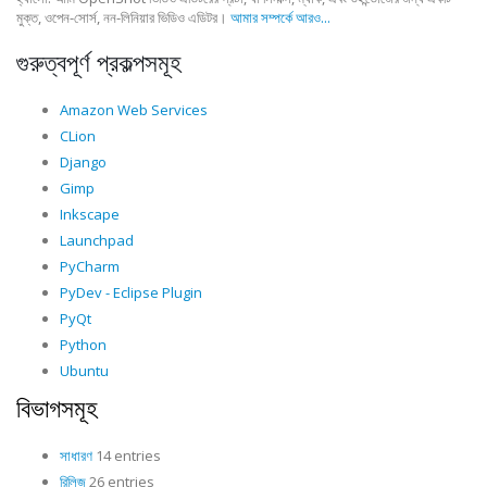
মুক্ত, ওপেন-সোর্স, নন-লিনিয়ার ভিডিও এডিটর।
আমার সম্পর্কে আরও...
গুরুত্বপূর্ণ প্রকল্পসমূহ
Amazon Web Services
CLion
Django
Gimp
Inkscape
Launchpad
PyCharm
PyDev - Eclipse Plugin
PyQt
Python
Ubuntu
বিভাগসমূহ
সাধারণ
14 entries
রিলিজ
26 entries