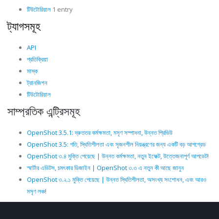
টিউটোরিয়াল
1 entry
ট্যাগসমূহ
API
প্রতিক্রিয়া
মাস্ক
ট্রানজিশন
টিউটোরিয়াল
সাম্প্রতিক এন্ট্রিসমূহ
OpenShot 3.5.1: দ্রুততর কর্মক্ষমতা, মসৃণ সম্পাদনা, উন্নত প্রিভিউ
OpenShot 3.5: গতি, স্থিতিশীলতা এবং সৃজনশীল নিয়ন্ত্রণের জন্য একটি বড় আপগ্রেড
OpenShot ৩.৪ মুক্তি পেয়েছে | উন্নত কর্মক্ষমতা, নতুন ইফেক্ট, উত্তেজনাপূর্ণ আপডেট!
স্মার্টার এডিটস, চমৎকার ডিজাইন | OpenShot ৩.৩ এ নতুন কী আছে জানুন
OpenShot ৩.২.১ মুক্তি পেয়েছে | উন্নত স্থিতিশীলতা, অসংখ্য সংশোধন, এবং আরও
মসৃণ লঞ্চ!