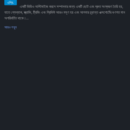
এপ্রি.
একটি ভিডিও অপ্টিমাইজ করলে সম্পাদনার জন্য একটি ছোট এবং দ্রুত সংস্করণ তৈরি হয়,
যাতে প্লেব্যাক, স্ক্রাবিং, ট্রিমিং এবং প্রিভিউ আরও মসৃণ হয় এবং আপনার চূড়ান্ত এক্সপোর্টের গুণগত মান
অপরিবর্তিত থাকে।...
আরও পড়ুন