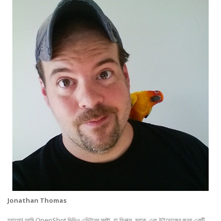
Jonathan Thomas
হ্যালো! আমি OpenShot ভিডিও এডিটরের স্রষ্টা, যা লিনাক্স, ম্যাক, এবং উইন্ডোজের জন্য একটি