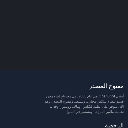
مفتوح المصدر
أنشئ OpenShot في عام 2008، في محاولةٍ لبناء محرر
فيديو لنظام لينُكس مجاني، وبسيط، ومفتوح المصدر. وهو
الآن متوفر على أنظمة لينُكس، وماك، وويندوز، وقد تم
تحميله ملايين المرات، ومستمر في النمو!
الرخصة