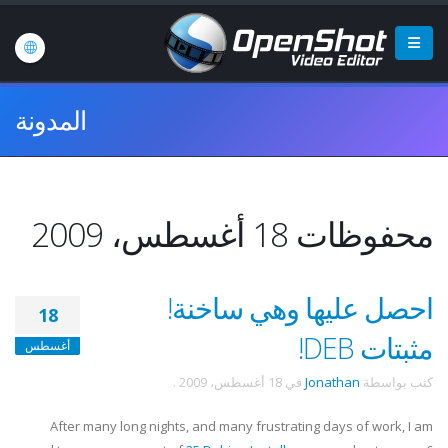
المدونة
محفوظات 18 أغسطس، 2009
احصل عليها وهي ساخنة!
18
مثبتات DEB!
أغسطس
كتب بواسطة
Jonathan
في
18 أغسطس، 2009
.
After many long nights, and many frustrating days of work, I am