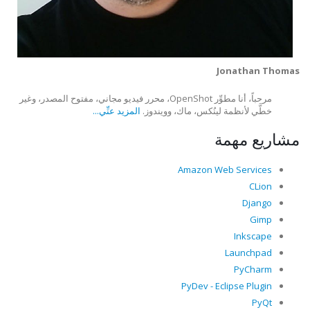
Jonathan Thomas
مرحباً، أنا مطوِّر OpenShot، محرر فيديو مجاني، مفتوح المصدر، وغير
خطَّي لأنظمة لينُكس، ماك، وويندوز.
المزيد عنِّي...
مشاريع مهمة
Amazon Web Services
CLion
Django
Gimp
Inkscape
Launchpad
PyCharm
PyDev - Eclipse Plugin
PyQt