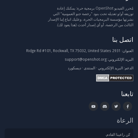
مُحرر الفيديو OpenShot برمجية حرة: يمكنك إعادة
توزيعه أو/و تعديله تحت بنود "رخصة جنو العمومية" التي
نشرتها مؤسسة البرمجيات الحرة، وعليك اتباع إما الإصدار
الثالث من الرخصة، أو أي إصدار أحدث (هذا يعود لك).
اتصل بنا
العنوان:
2931 Ridge Rd #101, Rockwall, TX 75032, United States
البريد الإلكتروني:
support@openshot.org
الدعم:
البريد الإلكتروني
·
المنتدى
·
ديسكورد
تابعنا
الرعاة
كن راعينا القادم.