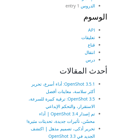
الدروس
1 entry
الوسوم
API
تعليقات
قناع
انتقال
درس
أحدث المقالات
OpenShot 3.5.1: أداء أسرع، تحرير
أكثر سلاسة، معاينات أفضل
OpenShot 3.5: ترقية كبيرة للسرعة،
الاستقرار، والتحكم الإبداعي
تم إصدار OpenShot 3.4 | أداء
محسّن، تأثيرات جديدة، تحديثات مثيرة!
تحرير أذكى، تصميم مذهل | اكتشف
الجديد في OpenShot 3.3