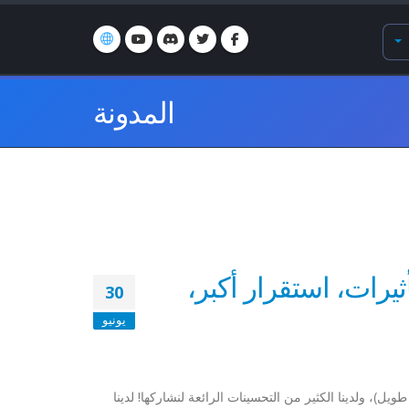
المدونة
المزيد من التأثيرات، استقرار أكبر،
30
يونيو
 فيديو OpenShot متاحة الآن (بعد انتظار طويل)، ولدينا الكثير من التحسينات الرائعة لنشاركها! لدينا