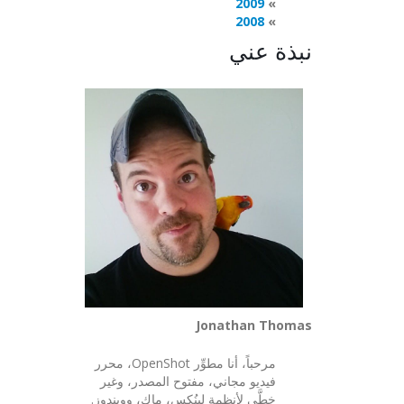
2009
2008
نبذة عني
Jonathan Thomas
مرحباً، أنا مطوِّر OpenShot، محرر
فيديو مجاني، مفتوح المصدر، وغير
خطَّي لأنظمة لينُكس، ماك، وويندوز.