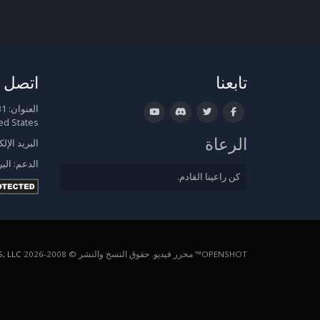
تابعنا
اتصل ب
العنوان:
ed States
الرعاة
البريد الإل
الدعم:
البر
كن راعينا القادم.
OPENSHOT™ محرر فيديو. حقوق النسخ والنشر © 2008-2026
, LLC