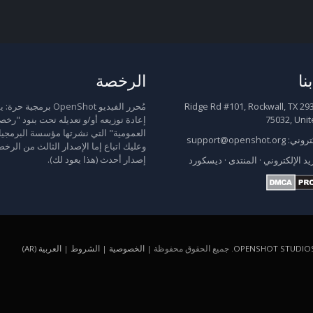
نا
الرخصة
2931 Ridge Rd #101, Rockwall, TX
مُحرر الفيديو OpenShot برمجية
75032, Unit
إعادة توزيعه أو/و تعديله تحت بنود "رخص
العمومية" التي نشرتها مؤسسة البرمجيا
كتروني:
support@openshot.org
وعليك اتباع إما الإصدار الثالث من الرخص
إصدار أحدث (هذا يعود لك).
يد الإلكتروني
·
المنتدى
·
ديسكورد
OPENSHOT STUDIOS
. جميع الحقوق محفوظة |
الخصوصية
|
الشروط
|
العربية (AR)