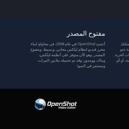
مفتوح المصدر
 حرة: يمكنك
أنشئ OpenShot في عام 2008، في محاولةٍ لبناء
ة جنو
محرر فيديو لنظام لينُكس مجاني، وبسيط، ومفتوح
ت الحرة،
المصدر. وهو الآن متوفر على أنظمة لينُكس،
ة، أو أي
وماك، وويندوز، وقد تم تحميله ملايين المرات،
ومستمر في النمو!