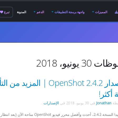
المميزات
واجهة برمجة التطبيقات
الدعم
المدونة
تبرع
30 يونيو، 2018
تم إصدار OpenShot 2.4.2 | 
 أكثر!
سطة
Jonathan
في
30 يونيو، 2018
في
الإصدارات
.
صيف سعيد! النسخة 2.4.2، أحدث وأفضل محرر