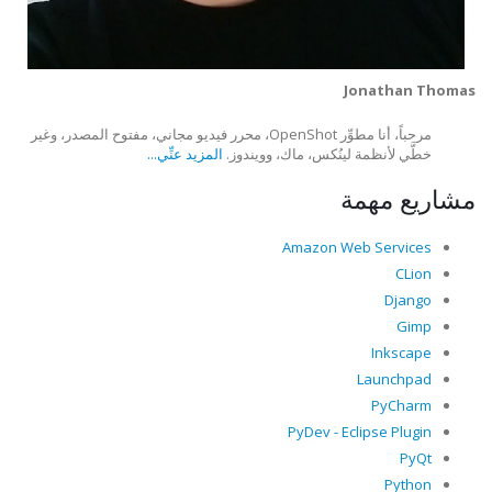
Jonathan Thomas
مرحباً، أنا مطوِّر OpenShot، محرر فيديو مجاني، مفتوح المصدر، وغير
خطَّي لأنظمة لينُكس، ماك، وويندوز.
المزيد عنِّي...
مشاريع مهمة
Amazon Web Services
CLion
Django
Gimp
Inkscape
Launchpad
PyCharm
PyDev - Eclipse Plugin
PyQt
Python