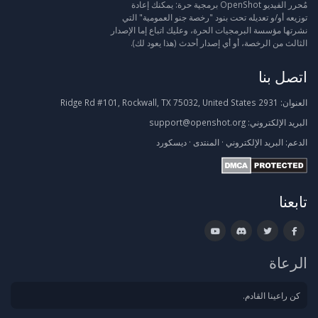
مُحرر الفيديو OpenShot برمجية حرة: يمكنك إعادة
توزيعه أو/و تعديله تحت بنود "رخصة جنو العمومية" التي
نشرتها مؤسسة البرمجيات الحرة، وعليك اتباع إما الإصدار
الثالث من الرخصة، أو أي إصدار أحدث (هذا يعود لك).
اتصل بنا
العنوان:
2931 Ridge Rd #101, Rockwall, TX 75032, United States
البريد الإلكتروني:
support@openshot.org
الدعم:
البريد الإلكتروني
·
المنتدى
·
ديسكورد
تابعنا
الرعاة
كن راعينا القادم.