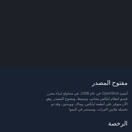
مفتوح المصدر
أنشئ OpenShot في عام 2008، في محاولةٍ لبناء محرر
فيديو لنظام لينُكس مجاني، وبسيط، ومفتوح المصدر. وهو
الآن متوفر على أنظمة لينُكس، وماك، وويندوز، وقد تم
تحميله ملايين المرات، ومستمر في النمو!
الرخصة