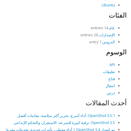
Ubuntu
الفئات
عام
14 entries
الإصدارات
26 entries
الدروس
1 entry
الوسوم
API
تعليقات
قناع
انتقال
درس
أحدث المقالات
OpenShot 3.5.1: أداء أسرع، تحرير أكثر سلاسة، معاينات أفضل
OpenShot 3.5: ترقية كبيرة للسرعة، الاستقرار، والتحكم الإبداعي
تم إصدار OpenShot 3.4 | أداء محسّن، تأثيرات جديدة، تحديثات مثيرة!