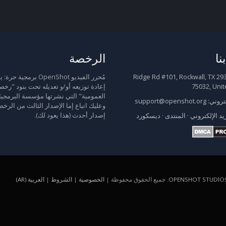
نا
الرخصة
2931 Ridge Rd #101, Rockwall, TX
مُحرر الفيديو OpenShot برمجية
75032, Unit
إعادة توزيعه أو/و تعديله تحت بنود "رخص
العمومية" التي نشرتها مؤسسة البرمجيا
كتروني:
support@openshot.org
وعليك اتباع إما الإصدار الثالث من الرخص
إصدار أحدث (هذا يعود لك).
يد الإلكتروني
·
المنتدى
·
ديسكورد
OPENSHOT STUDIOS
. جميع الحقوق محفوظة |
الخصوصية
|
الشروط
|
العربية (AR)