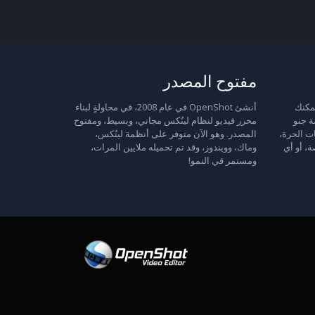
مفتوح المصدر
 حرة: يمكنك
أنشئ OpenShot في عام 2008، في محاولةٍ لبناء
ة جنو
محرر فيديو لنظام لينُكس مجاني، وبسيط، ومفتوح
ت الحرة،
المصدر. وهو الآن متوفر على أنظمة لينُكس،
ة، أو أي
وماك، وويندوز، وقد تم تحميله ملايين المرات،
ومستمر في النمو!