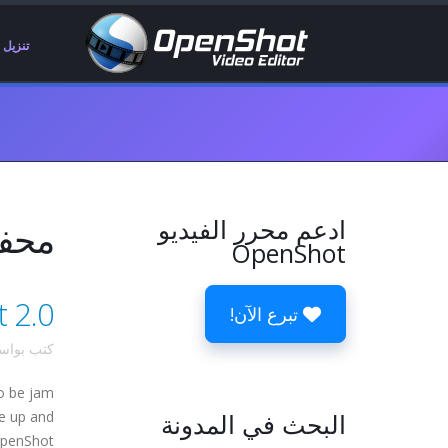
تنزيل
ادعم محرر الفيديو
محفوظات 
OpenShot
nShot 2.0
تبرع الآن!
كتب بوا
o be jam
البحث في المدونة
me up and
penShot!