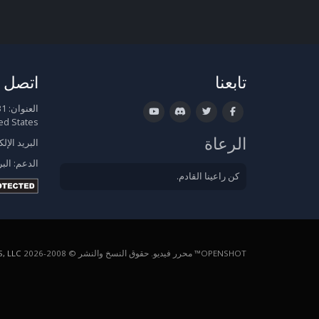
تابعنا
اتصل ب
العنوان:
ed States
الرعاة
البريد الإل
الدعم:
البر
كن راعينا القادم.
OPENSHOT™ محرر فيديو. حقوق النسخ والنشر © 2008-2026
, LLC