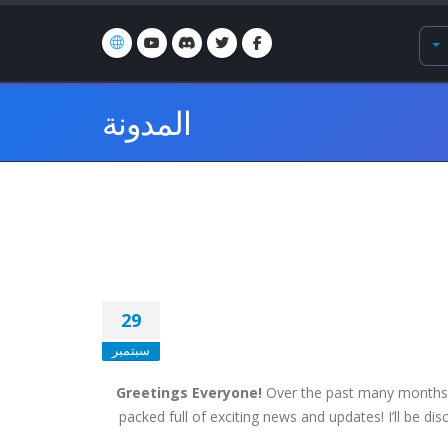
المدونة
29
سبتمبر
Greetings Everyone!
Over the past many months, 
packed full of exciting news and updates! I’ll be