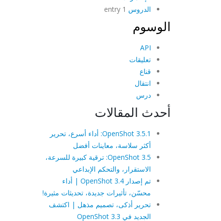
الدروس
1 entry
الوسوم
API
تعليقات
قناع
انتقال
درس
أحدث المقالات
OpenShot 3.5.1: أداء أسرع، تحرير
أكثر سلاسة، معاينات أفضل
OpenShot 3.5: ترقية كبيرة للسرعة،
الاستقرار، والتحكم الإبداعي
تم إصدار OpenShot 3.4 | أداء
محسّن، تأثيرات جديدة، تحديثات مثيرة!
تحرير أذكى، تصميم مذهل | اكتشف
الجديد في OpenShot 3.3