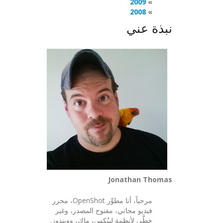
2009
2008
نبذة عني
Jonathan Thomas
مرحباً، أنا مطوِّر OpenShot، محرر
فيديو مجاني، مفتوح المصدر، وغير
خطَّي لأنظمة لينُكس، ماك، وويندوز.