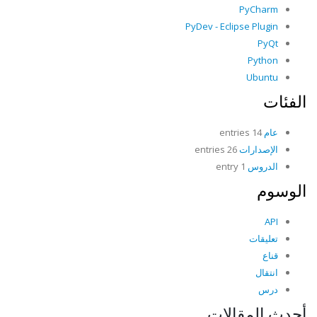
PyCharm
PyDev - Eclipse Plugin
PyQt
Python
Ubuntu
الفئات
عام
14 entries
الإصدارات
26 entries
الدروس
1 entry
الوسوم
API
تعليقات
قناع
انتقال
درس
أحدث المقالات