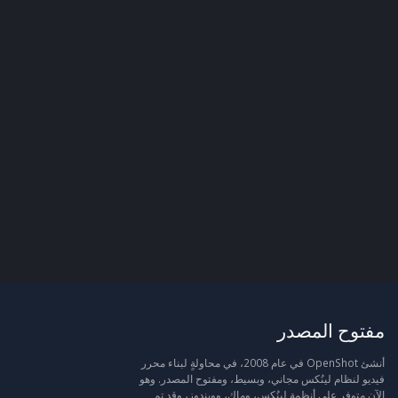
مفتوح المصدر
أنشئ OpenShot في عام 2008، في محاولةٍ لبناء محرر
فيديو لنظام لينُكس مجاني، وبسيط، ومفتوح المصدر. وهو
الآن متوفر على أنظمة لينُكس، وماك، وويندوز، وقد تم