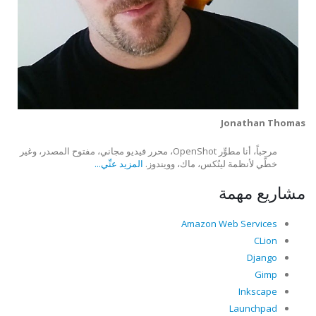
Jonathan Thomas
مرحباً، أنا مطوِّر OpenShot، محرر فيديو مجاني، مفتوح المصدر، وغير
خطَّي لأنظمة لينُكس، ماك، وويندوز.
المزيد عنِّي...
مشاريع مهمة
Amazon Web Services
CLion
Django
Gimp
Inkscape
Launchpad