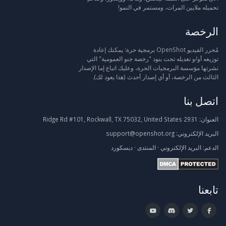
تحميله ملايين المرات، ومستمر في النمو!
الرخصة
مُحرر الفيديو OpenShot برمجية حرة: يمكنك إعادة
توزيعه أو/و تعديله تحت بنود "رخصة جنو العمومية" التي
نشرتها مؤسسة البرمجيات الحرة، وعليك اتباع إما الإصدار
الثالث من الرخصة، أو أي إصدار أحدث (هذا يعود لك).
اتصل بنا
العنوان:
2931 Ridge Rd #101, Rockwall, TX 75032, United States
البريد الإلكتروني:
support@openshot.org
الدعم:
البريد الإلكتروني
·
المنتدى
·
ديسكورد
تابعنا