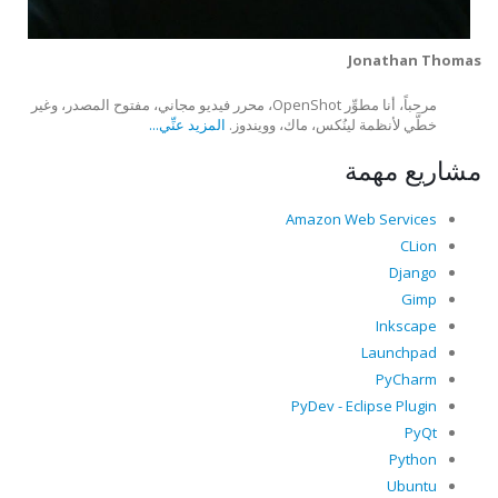
Jonathan Thomas
مرحباً، أنا مطوِّر OpenShot، محرر فيديو مجاني، مفتوح المصدر، وغير
خطَّي لأنظمة لينُكس، ماك، وويندوز.
المزيد عنِّي...
مشاريع مهمة
Amazon Web Services
CLion
Django
Gimp
Inkscape
Launchpad
PyCharm
PyDev - Eclipse Plugin
PyQt
Python
Ubuntu