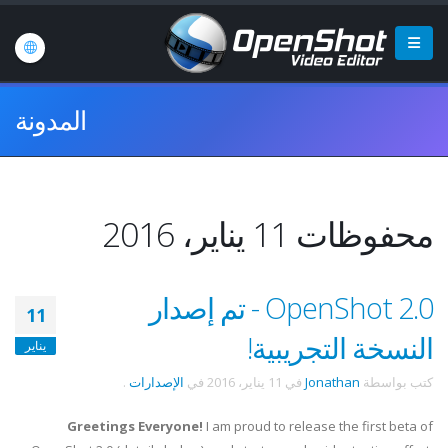
المدونة
محفوظات 11 يناير، 2016
OpenShot 2.0 - تم إصدار
11
النسخة التجريبية!
يناير
كتب بواسطة
Jonathan
في
11 يناير، 2016
في
الإصدارات
.
Greetings Everyone!
I am proud to release the first beta of