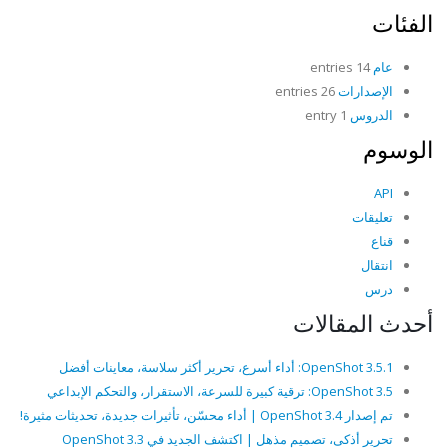
الفئات
عام
14 entries
الإصدارات
26 entries
الدروس
1 entry
الوسوم
API
تعليقات
قناع
انتقال
درس
أحدث المقالات
OpenShot 3.5.1: أداء أسرع، تحرير أكثر سلاسة، معاينات أفضل
OpenShot 3.5: ترقية كبيرة للسرعة، الاستقرار، والتحكم الإبداعي
تم إصدار OpenShot 3.4 | أداء محسّن، تأثيرات جديدة، تحديثات مثيرة!
تحرير أذكى، تصميم مذهل | اكتشف الجديد في OpenShot 3.3