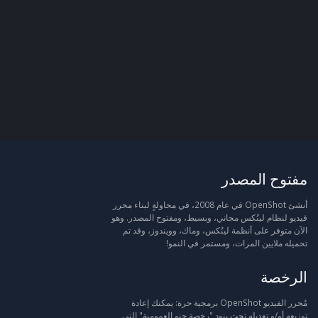
مفتوح المصدر
أنشئ OpenShot في عام 2008، في محاولةٍ لبناء محرر
فيديو لنظام لينُكس مجاني، وبسيط، ومفتوح المصدر. وهو
الآن متوفر على أنظمة لينُكس، وماك، وويندوز، وقد تم
تحميله ملايين المرات، ومستمر في النمو!
الرخصة
مُحرر الفيديو OpenShot برمجية حرة: يمكنك إعادة
توزيعه أو/و تعديله تحت بنود "رخصة جنو العمومية" التي