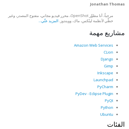
Jonathan Thomas
مرحباً، أنا مطوِّر OpenShot، محرر فيديو مجاني، مفتوح المصدر، وغير
خطَّي لأنظمة لينُكس، ماك، وويندوز.
المزيد عنِّي...
مشاريع مهمة
Amazon Web Services
CLion
Django
Gimp
Inkscape
Launchpad
PyCharm
PyDev - Eclipse Plugin
PyQt
Python
Ubuntu
الفئات