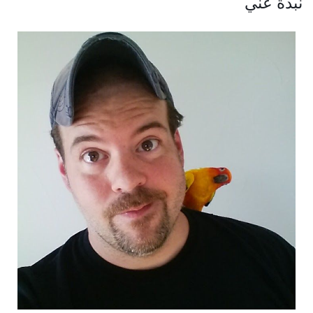
نبذة عني