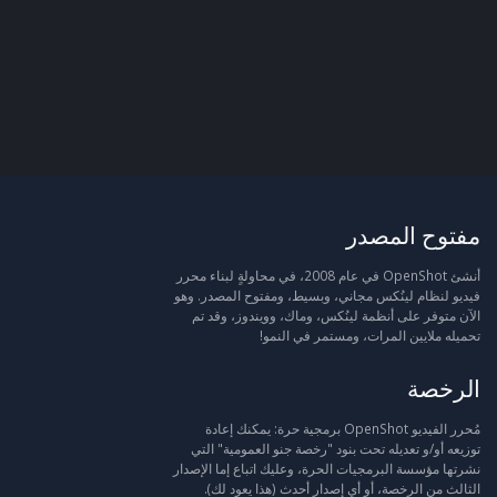
مفتوح المصدر
أنشئ OpenShot في عام 2008، في محاولةٍ لبناء محرر
فيديو لنظام لينُكس مجاني، وبسيط، ومفتوح المصدر. وهو
الآن متوفر على أنظمة لينُكس، وماك، وويندوز، وقد تم
تحميله ملايين المرات، ومستمر في النمو!
الرخصة
مُحرر الفيديو OpenShot برمجية حرة: يمكنك إعادة
توزيعه أو/و تعديله تحت بنود "رخصة جنو العمومية" التي
نشرتها مؤسسة البرمجيات الحرة، وعليك اتباع إما الإصدار
الثالث من الرخصة، أو أي إصدار أحدث (هذا يعود لك).