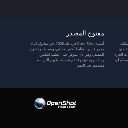
مفتوح المصدر
 حرة: يمكنك
أنشئ OpenShot في عام 2008، في محاولةٍ لبناء
ة جنو
محرر فيديو لنظام لينُكس مجاني، وبسيط، ومفتوح
ت الحرة،
المصدر. وهو الآن متوفر على أنظمة لينُكس،
ة، أو أي
وماك، وويندوز، وقد تم تحميله ملايين المرات،
ومستمر في النمو!