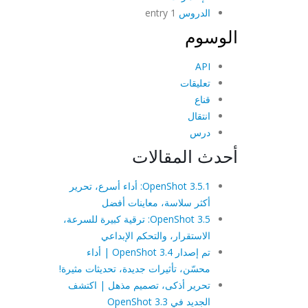
الدروس
1 entry
الوسوم
API
تعليقات
قناع
انتقال
درس
أحدث المقالات
OpenShot 3.5.1: أداء أسرع، تحرير
أكثر سلاسة، معاينات أفضل
OpenShot 3.5: ترقية كبيرة للسرعة،
الاستقرار، والتحكم الإبداعي
تم إصدار OpenShot 3.4 | أداء
محسّن، تأثيرات جديدة، تحديثات مثيرة!
تحرير أذكى، تصميم مذهل | اكتشف
الجديد في OpenShot 3.3