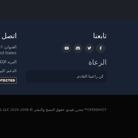
تابعنا
اتصل ب
العنوان:
ed States
الرعاة
البريد الإل
الدعم:
البر
كن راعينا القادم.
OPENSHOT™ محرر فيديو. حقوق النسخ والنشر © 2008-2026
, LLC