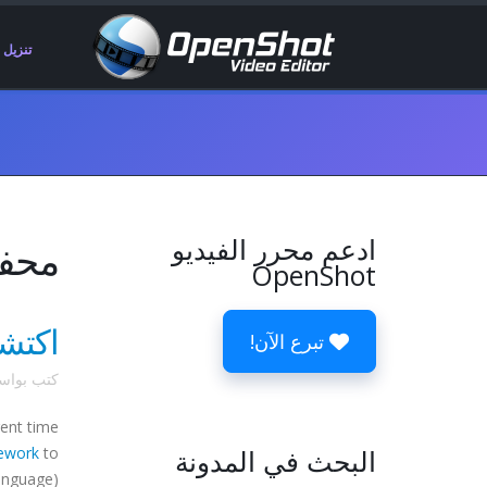
تنزيل
ادعم محرر الفيديو
محفوظات 
OpenShot
اكتشا
تبرع الآن!
كتب بوا
ent time
البحث في المدونة
to
ework
nguage):