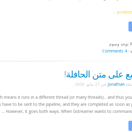
position,
لا توجد وسوم
4 Comments
:
ع على متن الحافلة!
سطة
Jonathan
في
27 مايو، 2008
.
h means it runs in a different thread (or many threads)... and thus yo
s have to be sent to the pipeline, and they are completed as soon as 
However, it goes both ways. When
Gstreamer
wants to communicate