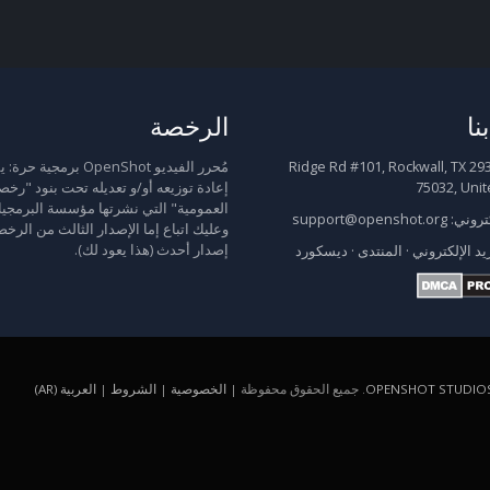
نا
الرخصة
2931 Ridge Rd #101, Rockwall, TX
مُحرر الفيديو OpenShot برمجية
75032, Unit
إعادة توزيعه أو/و تعديله تحت بنود "رخص
العمومية" التي نشرتها مؤسسة البرمجيا
كتروني:
support@openshot.org
وعليك اتباع إما الإصدار الثالث من الرخص
إصدار أحدث (هذا يعود لك).
يد الإلكتروني
·
المنتدى
·
ديسكورد
OPENSHOT STUDIOS
. جميع الحقوق محفوظة |
الخصوصية
|
الشروط
|
العربية (AR)