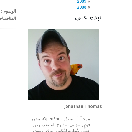
2009
2008
الوسوم
:
نبذة عني
المناقشات
Jonathan Thomas
مرحباً، أنا مطوِّر OpenShot، محرر
فيديو مجاني، مفتوح المصدر، وغير
خطَّي لأنظمة لينُكس، ماك، وويندوز.