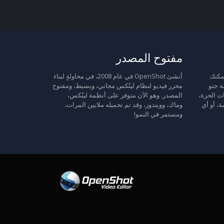
مفتوح المصدر
 حرة: يمكنك
أنشئ OpenShot في عام 2008، في محاولةٍ لبناء
ة جنو
محرر فيديو لنظام لينُكس مجاني، وبسيط، ومفتوح
ت الحرة،
المصدر. وهو الآن متوفر على أنظمة لينُكس،
ة، أو أي
وماك، وويندوز، وقد تم تحميله ملايين المرات،
ومستمر في النمو!