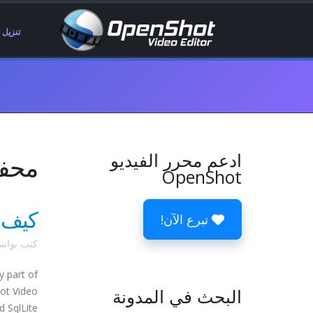
تنزيل
ادعم محرر الفيديو
محفوظات 
OpenShot
كيف ت
تبرع الآن!
كتب بوا
y part of
البحث في المدونة
ot Video
SqlLite.