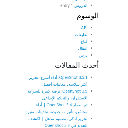
الدروس
1 entry
الوسوم
API
تعليقات
قناع
انتقال
درس
أحدث المقالات
OpenShot 3.5.1: أداء أسرع، تحرير
أكثر سلاسة، معاينات أفضل
OpenShot 3.5: ترقية كبيرة للسرعة،
الاستقرار، والتحكم الإبداعي
تم إصدار OpenShot 3.4 | أداء
محسّن، تأثيرات جديدة، تحديثات مثيرة!
تحرير أذكى، تصميم مذهل | اكتشف
الجديد في OpenShot 3.3