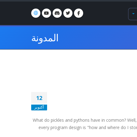
المدونة
12
أكتوبر
What do pickles and pythons have in common? Well, I'll
every program design is "how and where do I stor