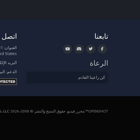
تابعنا
اتصل ب
العنوان:
ed States
الرعاة
البريد الإل
الدعم:
البر
كن راعينا القادم.
OPENSHOT™ محرر فيديو. حقوق النسخ والنشر © 2008-2026
, LLC