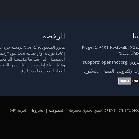
نا
الرخصة
2931 Ridge Rd #101, Rockwall, TX
مُحرر الفيديو OpenShot برمجية
75032, Unit
إعادة توزيعه أو/و تعديله تحت بنود "رخص
العمومية" التي نشرتها مؤسسة البرمجيا
كتروني:
support@openshot.org
وعليك اتباع إما الإصدار الثالث من الرخص
إصدار أحدث (هذا يعود لك).
يد الإلكتروني
·
المنتدى
·
ديسكورد
OPENSHOT STUDIOS
. جميع الحقوق محفوظة |
الخصوصية
|
الشروط
|
العربية (AR)