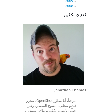
2009
2008
نبذة عني
Jonathan Thomas
مرحباً، أنا مطوِّر OpenShot، محرر
فيديو مجاني، مفتوح المصدر، وغير
خطَّي لأنظمة لينُكس، ماك، وويندوز.