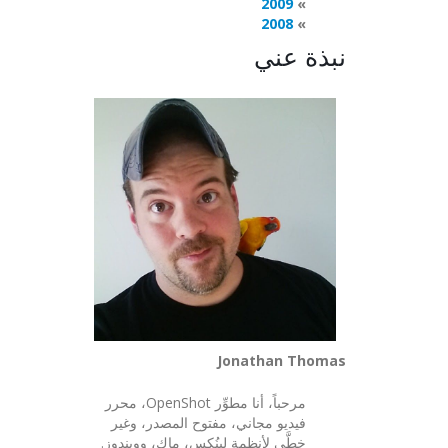
2009
2008
نبذة عني
Jonathan Thomas
مرحباً، أنا مطوِّر OpenShot، محرر
فيديو مجاني، مفتوح المصدر، وغير
خطَّي لأنظمة لينُكس، ماك، وويندوز.