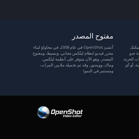
مفتوح المصدر
 حرة: يمكنك
أنشئ OpenShot في عام 2008، في محاولةٍ لبناء
ة جنو
محرر فيديو لنظام لينُكس مجاني، وبسيط، ومفتوح
ت الحرة،
المصدر. وهو الآن متوفر على أنظمة لينُكس،
ة، أو أي
وماك، وويندوز، وقد تم تحميله ملايين المرات،
ومستمر في النمو!