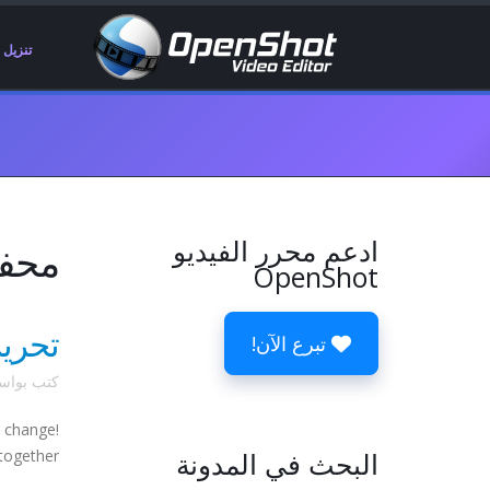
تنزيل
ادعم محرر الفيديو
محفوظات 
OpenShot
تحرير
تبرع الآن!
كتب بوا
o change!
البحث في المدونة
together.