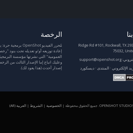
نا
الرخصة
2931 Ridge Rd #101, Rockwall, TX
مُحرر الفيديو OpenShot برمجية
75032, Unit
إعادة توزيعه أو/و تعديله تحت بنود "رخص
العمومية" التي نشرتها مؤسسة البرمجيا
كتروني:
support@openshot.org
وعليك اتباع إما الإصدار الثالث من الرخص
إصدار أحدث (هذا يعود لك).
يد الإلكتروني
·
المنتدى
·
ديسكورد
OPENSHOT STUDIOS
. جميع الحقوق محفوظة |
الخصوصية
|
الشروط
|
العربية (AR)