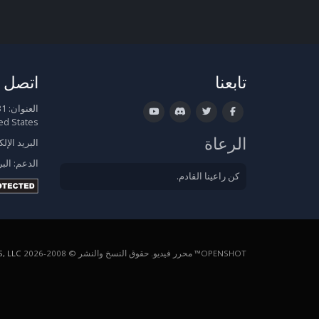
تابعنا
اتصل ب
العنوان:
ed States
الرعاة
البريد الإل
الدعم:
البر
كن راعينا القادم.
OPENSHOT™ محرر فيديو. حقوق النسخ والنشر © 2008-2026
, LLC