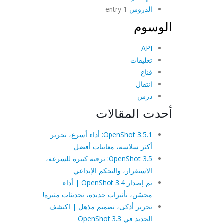
الدروس
1 entry
الوسوم
API
تعليقات
قناع
انتقال
درس
أحدث المقالات
OpenShot 3.5.1: أداء أسرع، تحرير
أكثر سلاسة، معاينات أفضل
OpenShot 3.5: ترقية كبيرة للسرعة،
الاستقرار، والتحكم الإبداعي
تم إصدار OpenShot 3.4 | أداء
محسّن، تأثيرات جديدة، تحديثات مثيرة!
تحرير أذكى، تصميم مذهل | اكتشف
الجديد في OpenShot 3.3