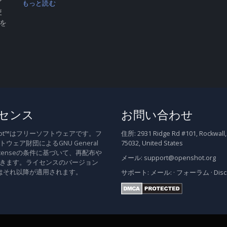
ン
もっと読む
使
 を
センス
お問い合わせ
Shot™はフリーソフトウェアです。フ
住所:
2931 Ridge Rd #101, Rockwall,
ウェア財団によるGNU General
75032, United States
c Licenseの条件に基づいて、再配布や
メール:
support@openshot.org
きます。ライセンスのバージョン
はそれ以降が適用されます。
サポート:
メール:
·
フォーラム
·
Dis