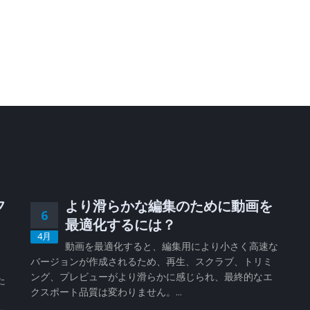
フ
より滑らかな編集のために動画を
6
、
最適化するには？
4月
動画を最適化すると、編集用により小さく高速な
バージョンが作成されるため、再生、スクラブ、トリミ
、
ング、プレビューがより滑らかに感じられ、最終的なエ
た
クスポート品質は変わりません。...