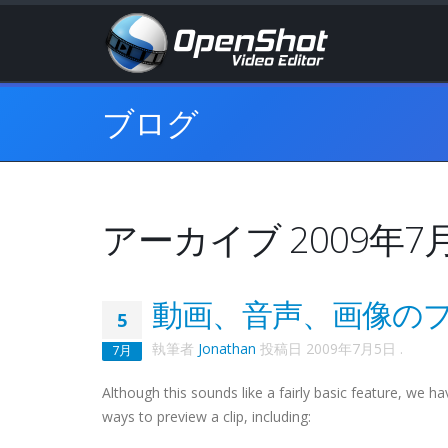
ブログ
アーカイブ 2009年7
動画、音声、画像の
5
執筆者
Jonathan
投稿日
2009年7月5日
.
7月
Although this sounds like a fairly basic feature, we h
ways to preview a clip, including: