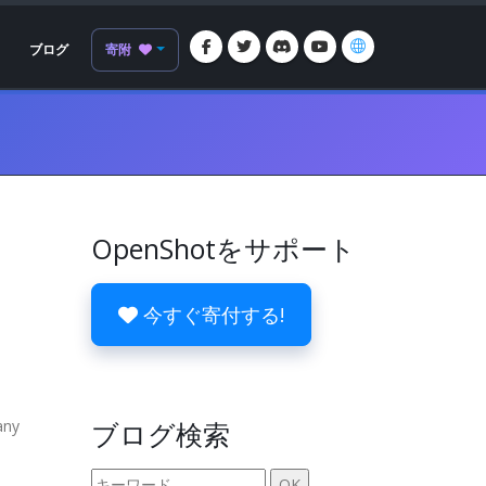
ブログ
寄附
OpenShotをサポート
今すぐ寄付する!
any
ブログ検索