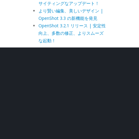
サイティングなアップデート！
より賢い編集、美しいデザイン |
OpenShot 3.3 の新機能を発見
OpenShot 3.2.1 リリース | 安定性
向上、多数の修正、よりスムーズ
な起動！