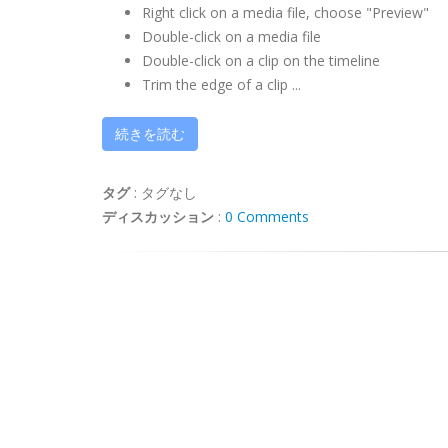
Right click on a media file, choose "Preview"
Double-click on a media file
Double-click on a clip on the timeline
Trim the edge of a clip ...
続きを読む
タグ
:
タグなし
ディスカッション
:
0 Comments