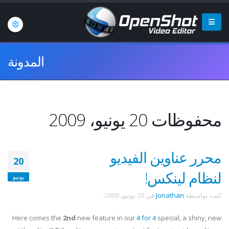
المدونة
محفوظات 20 يونيو، 2009
محرر عناوين الفيديو
20
لنظام لينكس!
يونيو
كتب بواسطة
Jonathan
في
20 يونيو، 2009
.
Here comes the
2nd
new feature in our
4 for 4
special, a shiny, new