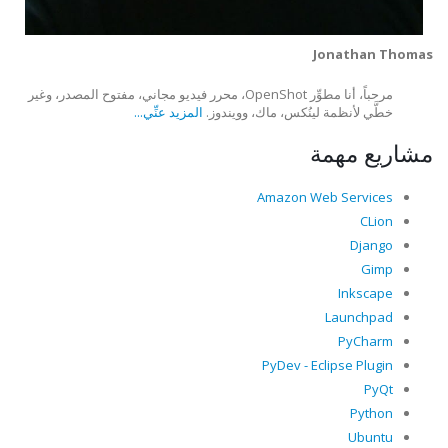
Jonathan Thomas
مرحباً، أنا مطوِّر OpenShot، محرر فيديو مجاني، مفتوح المصدر، وغير
خطَّي لأنظمة لينُكس، ماك، وويندوز.
المزيد عنِّي...
مشاريع مهمة
Amazon Web Services
CLion
Django
Gimp
Inkscape
Launchpad
PyCharm
PyDev - Eclipse Plugin
PyQt
Python
Ubuntu