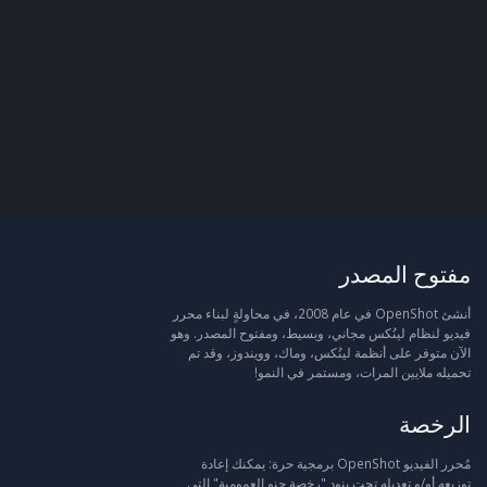
مفتوح المصدر
أنشئ OpenShot في عام 2008، في محاولةٍ لبناء محرر
فيديو لنظام لينُكس مجاني، وبسيط، ومفتوح المصدر. وهو
الآن متوفر على أنظمة لينُكس، وماك، وويندوز، وقد تم
تحميله ملايين المرات، ومستمر في النمو!
الرخصة
مُحرر الفيديو OpenShot برمجية حرة: يمكنك إعادة
توزيعه أو/و تعديله تحت بنود "رخصة جنو العمومية" التي