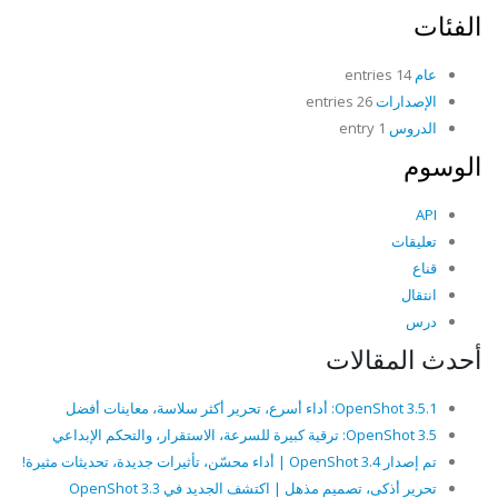
الفئات
عام
14 entries
الإصدارات
26 entries
الدروس
1 entry
الوسوم
API
تعليقات
قناع
انتقال
درس
أحدث المقالات
OpenShot 3.5.1: أداء أسرع، تحرير أكثر سلاسة، معاينات أفضل
OpenShot 3.5: ترقية كبيرة للسرعة، الاستقرار، والتحكم الإبداعي
تم إصدار OpenShot 3.4 | أداء محسّن، تأثيرات جديدة، تحديثات مثيرة!
تحرير أذكى، تصميم مذهل | اكتشف الجديد في OpenShot 3.3