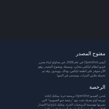
مفتوح المصدر
أنشئ OpenShot في عام 2008، في محاولةٍ لبناء محرر
فيديو لنظام لينُكس مجاني، وبسيط، ومفتوح المصدر. وهو
الآن متوفر على أنظمة لينُكس، وماك، وويندوز، وقد تم
تحميله ملايين المرات، ومستمر في النمو!
الرخصة
مُحرر الفيديو OpenShot برمجية حرة: يمكنك إعادة
توزيعه أو/و تعديله تحت بنود "رخصة جنو العمومية" التي
نشرتها مؤسسة البرمجيات الحرة، وعليك اتباع إما الإصدار
الثالث من الرخصة، أو أي إصدار أحدث (هذا يعود لك).