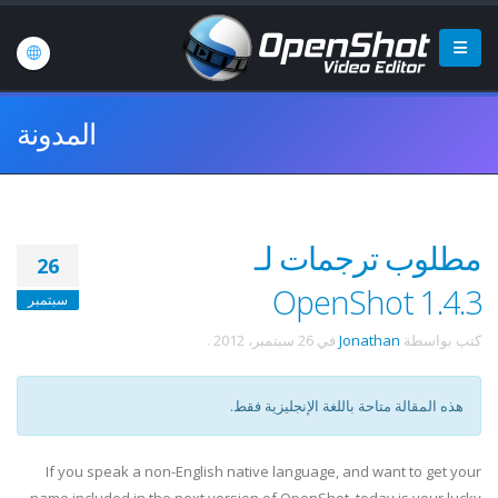
المدونة
مطلوب ترجمات لـ
26
OpenShot 1.4.3
سبتمبر
كتب بواسطة
Jonathan
في
26 سبتمبر، 2012
.
هذه المقالة متاحة باللغة الإنجليزية فقط.
If you speak a non-English native language, and want to get your