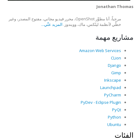
Jonathan Thomas
مرحباً، أنا مطوِّر OpenShot، محرر فيديو مجاني، مفتوح المصدر، وغير
خطَّي لأنظمة لينُكس، ماك، وويندوز.
المزيد عنِّي...
مشاريع مهمة
Amazon Web Services
CLion
Django
Gimp
Inkscape
Launchpad
PyCharm
PyDev - Eclipse Plugin
PyQt
Python
Ubuntu
الفئات