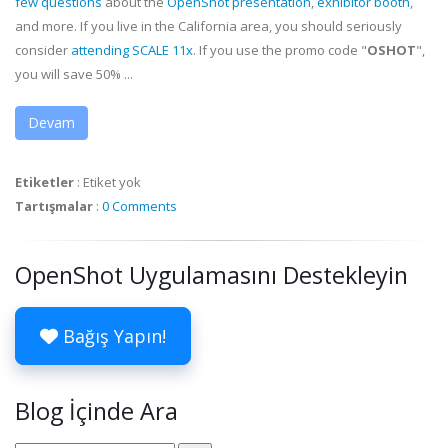
few questions
about the
OpenShot presentation
,
exhibitor booth
,
and more. If you live in the California area, you should seriously
consider
attending SCALE 11x
. If you use the promo code "
OSHOT
",
you will save 50% ...
Devam
Etiketler
:
Etiket yok
Tartışmalar
:
0 Comments
OpenShot Uygulamasını Destekleyin
Bağış Yapın!
Blog İçinde Ara