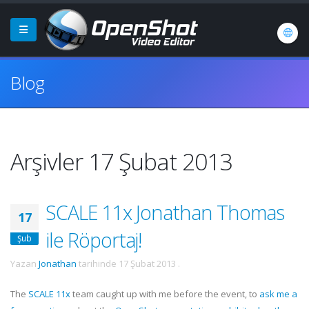
Blog
Arşivler 17 Şubat 2013
SCALE 11x Jonathan Thomas
17
ile Röportaj!
Şub
Yazan
Jonathan
tarihinde
17 Şubat 2013
.
The
SCALE 11x
team caught up with me before the event, to
ask me a