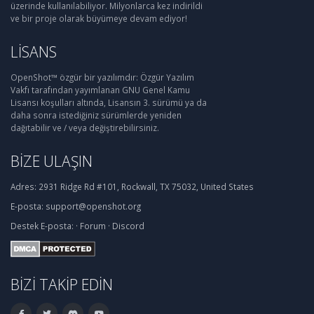
üzerinde kullanılabiliyor. Milyonlarca kez indirildi
ve bir proje olarak büyümeye devam ediyor!
LISANS
OpenShot™ özgür bir yazılımdır: Özgür Yazılım
Vakfı tarafından yayımlanan GNU Genel Kamu
Lisansı koşulları altında, Lisansın 3. sürümü ya da
daha sonra istediğiniz sürümlerde yeniden
dağıtabilir ve / veya değiştirebilirsiniz.
BIZE ULAŞIN
Adres:
2931 Ridge Rd #101, Rockwall, TX 75032, United States
E-posta:
support@openshot.org
Destek
E-posta:
·
Forum
·
Discord
BIZI TAKIP EDIN