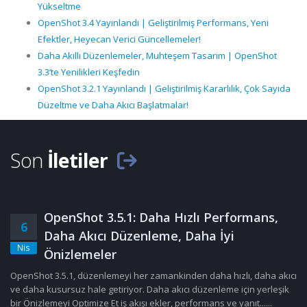
Yükseltme
OpenShot 3.4 Yayınlandı | Geliştirilmiş Performans, Yeni
Efektler, Heyecan Verici Güncellemeler!
Daha Akıllı Düzenlemeler, Muhteşem Tasarım | OpenShot
3.3’te Yenilikleri Keşfedin
OpenShot 3.2.1 Yayınlandı | Geliştirilmiş Kararlılık, Çok Sayıda
Düzeltme ve Daha Akıcı Başlatmalar!
Son
İletiler
OpenShot 3.5.1: Daha Hızlı Performans,
6
Daha Akıcı Düzenleme, Daha İyi
Nis
Önizlemeler
OpenShot 3.5.1, düzenlemeyi her zamankinden daha hızlı, daha akıcı
ve daha kusursuz hale getiriyor. Daha akıcı düzenleme için yerleşik
bir Önizlemeyi Optimize Et iş akışı ekler, performans ve yanıt......