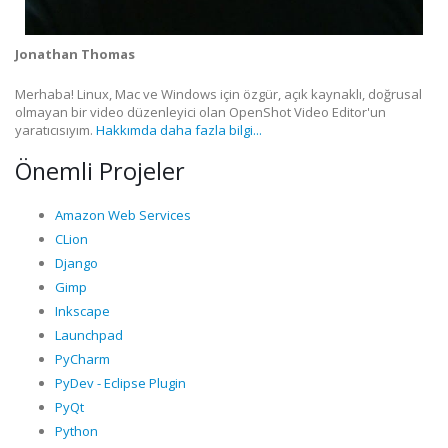
Jonathan Thomas
Merhaba! Linux, Mac ve Windows için özgür, açık kaynaklı, doğrusal
olmayan bir video düzenleyici olan OpenShot Video Editor'un
yaratıcısıyım.
Hakkımda daha fazla bilgi...
Önemli Projeler
Amazon Web Services
CLion
Django
Gimp
Inkscape
Launchpad
PyCharm
PyDev - Eclipse Plugin
PyQt
Python