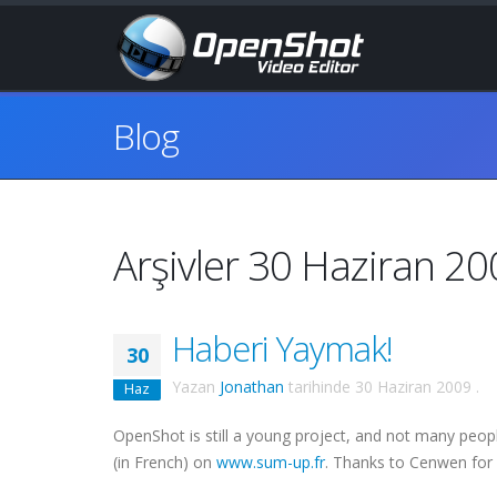
Blog
Arşivler 30 Haziran 2
Haberi Yaymak!
30
Yazan
Jonathan
tarihinde
30 Haziran 2009
.
Haz
OpenShot is still a young project, and not many peopl
(in French) on
www.sum-up.fr
. Thanks to Cenwen for p