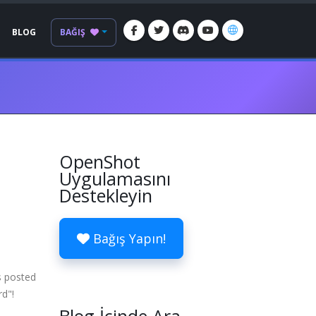
BLOG
BAĞIŞ
OpenShot
Uygulamasını
Destekleyin
Bağış Yapın!
s posted
rd"!