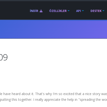
İNDIR
ÖZELLIKLER
API
DESTEK
009
e have heard about it. That's why I'm so excited that a nice story wa
utting this together. I really appreciate the help in "spreading the wo