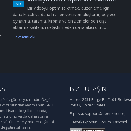
Nis
Bir videoyu optimize etmek, düzenleme için
daha küçük ve daha hızlı bir versiyon oluşturur, böylece
oynatma, tarama, kırpma ve önizlemeler son dışa
aktarma kalitenizi değiştirmeden daha akıcı olur....
Et
Devamını oku
NS
BIZE ULAŞIN
™ özgür bir yazılımdır: Özgür
Adres:
2931 Ridge Rd #101, Rockwal
Vakfı tarafından yayımlanan GNU
75032, United States
u Lisansı koşulları altında,
E-posta:
support@openshot.org
 3. sürümü ya da daha sonra
iz sürümlerde yeniden dağıtabilir
Destek
E-posta:
·
Forum
·
Discord
değiştirebilirsiniz.