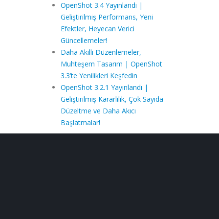
OpenShot 3.4 Yayınlandı |
Geliştirilmiş Performans, Yeni
Efektler, Heyecan Verici
Güncellemeler!
Daha Akıllı Düzenlemeler,
Muhteşem Tasarım | OpenShot
3.3’te Yenilikleri Keşfedin
OpenShot 3.2.1 Yayınlandı |
Geliştirilmiş Kararlılık, Çok Sayıda
Düzeltme ve Daha Akıcı
Başlatmalar!