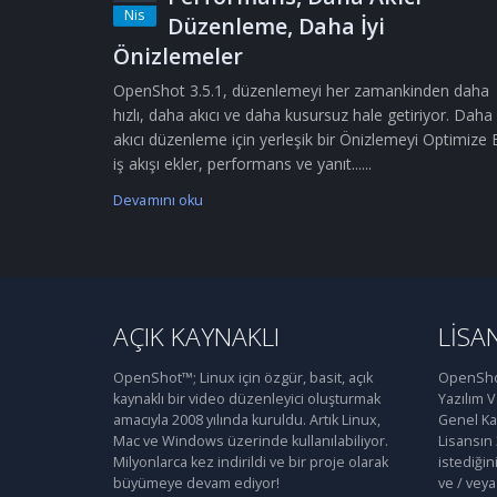
Nis
Düzenleme, Daha İyi
Önizlemeler
OpenShot 3.5.1, düzenlemeyi her zamankinden daha
hızlı, daha akıcı ve daha kusursuz hale getiriyor. Daha
akıcı düzenleme için yerleşik bir Önizlemeyi Optimize 
iş akışı ekler, performans ve yanıt......
Devamını oku
AÇIK KAYNAKLI
LISA
OpenShot™; Linux için özgür, basit, açık
OpenShot
kaynaklı bir video düzenleyici oluşturmak
Yazılım 
amacıyla 2008 yılında kuruldu. Artık Linux,
Genel Kam
Mac ve Windows üzerinde kullanılabiliyor.
Lisansın
Milyonlarca kez indirildi ve bir proje olarak
istediğin
büyümeye devam ediyor!
ve / veya 