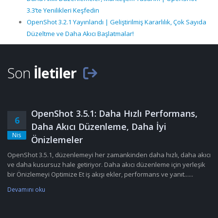
3.3’te Yenilikleri Keşfedin
OpenShot 3.2.1 Yayınlandı | Geliştirilmiş Kararlılık, Çok Sayıda
Düzeltme ve Daha Akıcı Başlatmalar!
Son
İletiler
OpenShot 3.5.1: Daha Hızlı Performans,
6
Daha Akıcı Düzenleme, Daha İyi
Nis
Önizlemeler
OpenShot 3.5.1, düzenlemeyi her zamankinden daha hızlı, daha akıcı
ve daha kusursuz hale getiriyor. Daha akıcı düzenleme için yerleşik
bir Önizlemeyi Optimize Et iş akışı ekler, performans ve yanıt......
Devamını oku