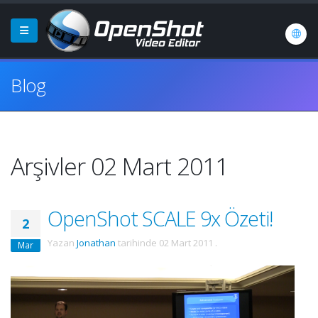
Blog
Arşivler 02 Mart 2011
OpenShot SCALE 9x Özeti!
2
Yazan
Jonathan
tarihinde
02 Mart 2011
.
Mar