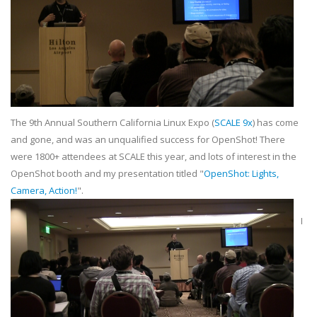
The 9th Annual Southern California Linux Expo (
SCALE 9x
) has come
and gone, and was an unqualified success for OpenShot! There
were 1800+ attendees at SCALE this year, and lots of interest in the
OpenShot booth and my presentation titled "
OpenShot: Lights,
Camera, Action!
".
I