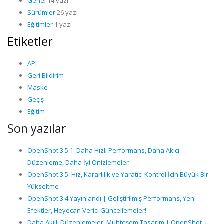
Genel
14 yazı
Sürümler
26 yazı
Eğitimler
1 yazı
Etiketler
API
Geri Bildirim
Maske
Geçiş
Eğitim
Son yazılar
OpenShot 3.5.1: Daha Hızlı Performans, Daha Akıcı
Düzenleme, Daha İyi Önizlemeler
OpenShot 3.5: Hız, Kararlılık ve Yaratıcı Kontrol İçin Büyük Bir
Yükseltme
OpenShot 3.4 Yayınlandı | Geliştirilmiş Performans, Yeni
Efektler, Heyecan Verici Güncellemeler!
Daha Akıllı Düzenlemeler, Muhteşem Tasarım | OpenShot