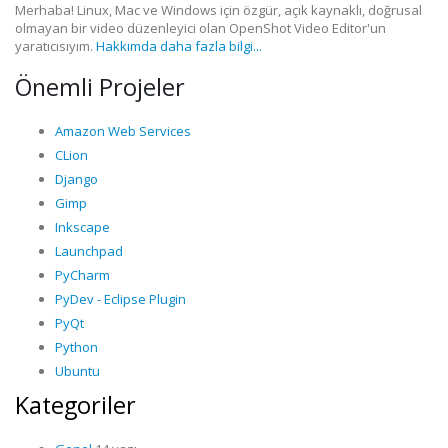
Merhaba! Linux, Mac ve Windows için özgür, açık kaynaklı, doğrusal
olmayan bir video düzenleyici olan OpenShot Video Editor'un
yaratıcısıyım.
Hakkımda daha fazla bilgi...
Önemli Projeler
Amazon Web Services
CLion
Django
Gimp
Inkscape
Launchpad
PyCharm
PyDev - Eclipse Plugin
PyQt
Python
Ubuntu
Kategoriler