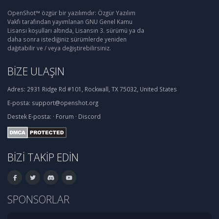
OpenShot™ özgür bir yazılımdır: Özgür Yazılım
Vakfı tarafından yayımlanan GNU Genel Kamu
Lisansı koşulları altında, Lisansın 3. sürümü ya da
daha sonra istediğiniz sürümlerde yeniden
dağıtabilir ve / veya değiştirebilirsiniz.
BIZE ULAŞIN
Adres:
2931 Ridge Rd #101, Rockwall, TX 75032, United States
E-posta:
support@openshot.org
Destek
E-posta:
·
Forum
·
Discord
BIZI TAKIP EDIN
SPONSORLAR