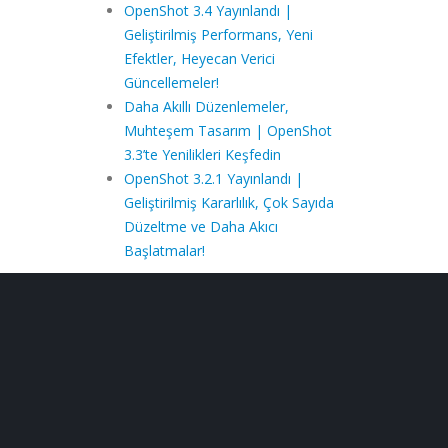
OpenShot 3.4 Yayınlandı |
Geliştirilmiş Performans, Yeni
Efektler, Heyecan Verici
Güncellemeler!
Daha Akıllı Düzenlemeler,
Muhteşem Tasarım | OpenShot
3.3’te Yenilikleri Keşfedin
OpenShot 3.2.1 Yayınlandı |
Geliştirilmiş Kararlılık, Çok Sayıda
Düzeltme ve Daha Akıcı
Başlatmalar!