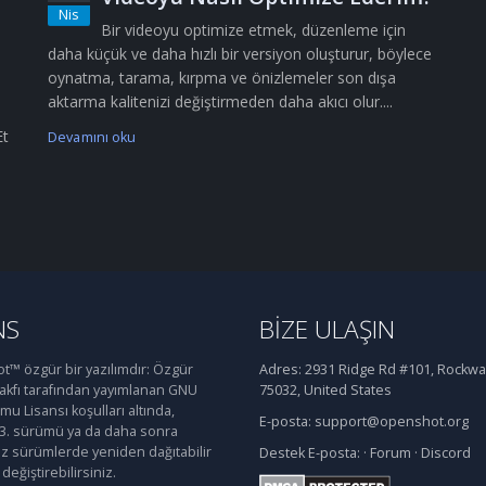
Nis
Bir videoyu optimize etmek, düzenleme için
daha küçük ve daha hızlı bir versiyon oluşturur, böylece
oynatma, tarama, kırpma ve önizlemeler son dışa
aktarma kalitenizi değiştirmeden daha akıcı olur....
Et
Devamını oku
NS
BIZE ULAŞIN
™ özgür bir yazılımdır: Özgür
Adres:
2931 Ridge Rd #101, Rockwal
Vakfı tarafından yayımlanan GNU
75032, United States
u Lisansı koşulları altında,
E-posta:
support@openshot.org
 3. sürümü ya da daha sonra
iz sürümlerde yeniden dağıtabilir
Destek
E-posta:
·
Forum
·
Discord
değiştirebilirsiniz.