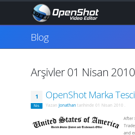
Blog
Arşivler 01 Nisan 2010
OpenShot Marka Tescil
1
Yazan
Jonathan
tarihinde
01 Nisan 2010
.
Nis
After
Trade
and e