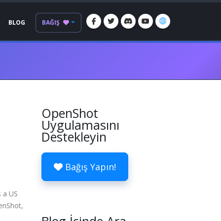
BLOG
BAĞIŞ
OpenShot
Uygulamasını
Destekleyin
Bağış Yapın!
s a US
penShot,