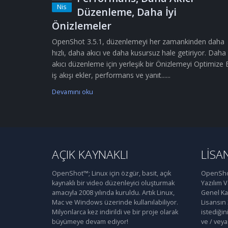
Nis
Düzenleme, Daha İyi
Önizlemeler
OpenShot 3.5.1, düzenlemeyi her zamankinden daha
hızlı, daha akıcı ve daha kusursuz hale getiriyor. Daha
akıcı düzenleme için yerleşik bir Önizlemeyi Optimize 
iş akışı ekler, performans ve yanıt......
Devamını oku
AÇIK KAYNAKLI
LISA
OpenShot™; Linux için özgür, basit, açık
OpenShot
kaynaklı bir video düzenleyici oluşturmak
Yazılım 
amacıyla 2008 yılında kuruldu. Artık Linux,
Genel Kam
Mac ve Windows üzerinde kullanılabiliyor.
Lisansın
Milyonlarca kez indirildi ve bir proje olarak
istediğin
büyümeye devam ediyor!
ve / veya 