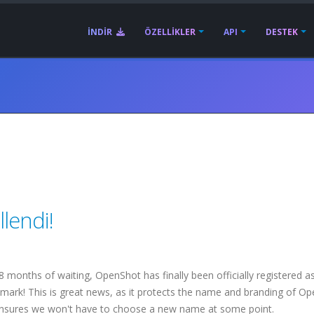
İNDIR
ÖZELLIKLER
API
DESTEK
lendi!
 8 months of waiting, OpenShot has finally been officially registered a
mark! This is great news, as it protects the name and branding of O
nsures we won't have to choose a new name at some point.