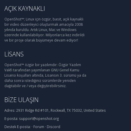
AÇIK KAYNAKLI
OpenShot™; Linux için özgür, basit, açık kaynaklı
bir video düzenleyici oluşturmak amacıyla 2008
yılında kuruldu. Artık Linux, Mac ve Windows
üzerinde kullanılabiliyor. Milyonlarca kez indirildi
ve bir proje olarak büyümeye devam ediyor!
LISANS
OpenShot™ özgür bir yazılımdır: Özgür Yazılım
Vakfı tarafından yayımlanan GNU Genel Kamu
Lisansı koşulları altında, Lisansın 3. sürümü ya da
daha sonra istediğiniz sürümlerde yeniden
dağıtabilir ve / veya değiştirebilirsiniz.
BIZE ULAŞIN
Adres:
2931 Ridge Rd #101, Rockwall, TX 75032, United States
E-posta:
support@openshot.org
Destek
E-posta:
·
Forum
·
Discord