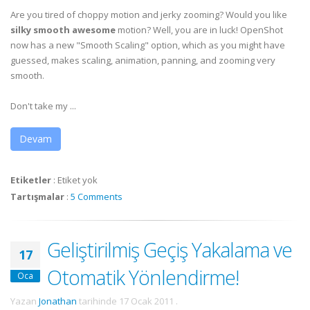
Are you tired of choppy motion and jerky zooming? Would you like
silky smooth awesome
motion? Well, you are in luck! OpenShot
now has a new "Smooth Scaling" option, which as you might have
guessed, makes scaling, animation, panning, and zooming very
smooth.
Don't take my ...
Devam
Etiketler
:
Etiket yok
Tartışmalar
:
5 Comments
Geliştirilmiş Geçiş Yakalama ve
17
Otomatik Yönlendirme!
Oca
Yazan
Jonathan
tarihinde
17 Ocak 2011
.