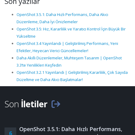
Son yazılar
OpenShot 3.5.1: Daha Hızlı Performans, Daha Akıcı
Düzenleme, Daha İyi Önizlemeler
OpenShot 3.5: Hız, Kararlılık ve Yaratıcı Kontrol İçin Büyük Bir
Yükseltme
OpenShot 3.4 Yayınlandı | Geliştirilmiş Performans, Yeni
Efektler, Heyecan Verici Güncellemeler!
Daha Akıllı Düzenlemeler, Muhteşem Tasarım | OpenShot
3.3’te Yenilikleri Keşfedin
OpenShot 3.2.1 Yayınlandı | Geliştirilmiş Kararlılık, Çok Sayıda
Düzeltme ve Daha Akıcı Başlatmalar!
Son
İletiler
OpenShot 3.5.1: Daha Hızlı Performans,
6