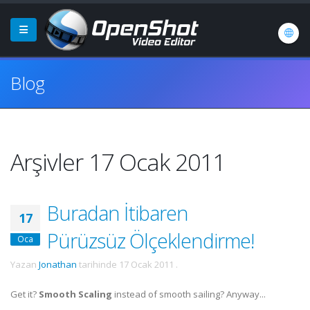
Blog
Arşivler 17 Ocak 2011
Buradan İtibaren
17
Pürüzsüz Ölçeklendirme!
Oca
Yazan
Jonathan
tarihinde
17 Ocak 2011
.
Get it?
Smooth Scaling
instead of smooth sailing? Anyway...