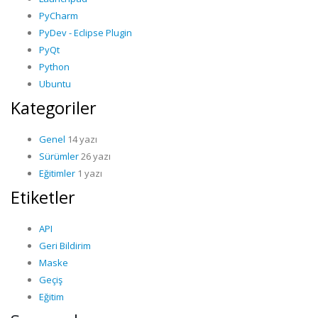
PyCharm
PyDev - Eclipse Plugin
PyQt
Python
Ubuntu
Kategoriler
Genel
14 yazı
Sürümler
26 yazı
Eğitimler
1 yazı
Etiketler
API
Geri Bildirim
Maske
Geçiş
Eğitim