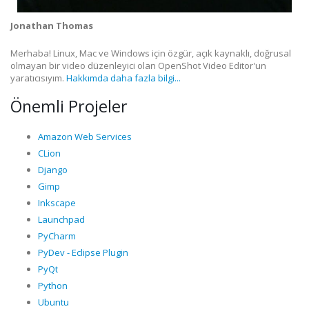
Jonathan Thomas
Merhaba! Linux, Mac ve Windows için özgür, açık kaynaklı, doğrusal
olmayan bir video düzenleyici olan OpenShot Video Editor'un
yaratıcısıyım.
Hakkımda daha fazla bilgi...
Önemli Projeler
Amazon Web Services
CLion
Django
Gimp
Inkscape
Launchpad
PyCharm
PyDev - Eclipse Plugin
PyQt
Python
Ubuntu