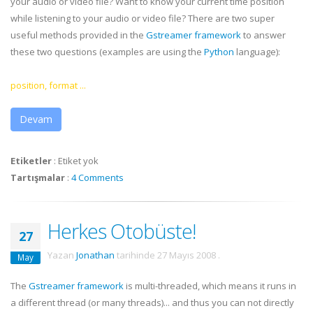
your audio or video file? Want to know your current time position
while listening to your audio or video file? There are two super
useful methods provided in the
Gstreamer
framework
to answer
these two questions (examples are using the
Python
language):
position, format ...
Devam
Etiketler
:
Etiket yok
Tartışmalar
:
4 Comments
Herkes Otobüste!
27
Yazan
Jonathan
tarihinde
27 Mayıs 2008
.
May
The
Gstreamer
framework
is multi-threaded, which means it runs in
a different thread (or many threads)... and thus you can not directly