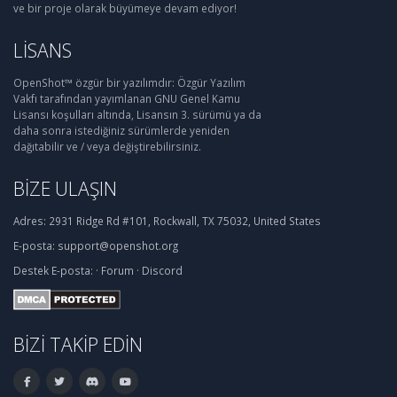
ve bir proje olarak büyümeye devam ediyor!
LISANS
OpenShot™ özgür bir yazılımdır: Özgür Yazılım
Vakfı tarafından yayımlanan GNU Genel Kamu
Lisansı koşulları altında, Lisansın 3. sürümü ya da
daha sonra istediğiniz sürümlerde yeniden
dağıtabilir ve / veya değiştirebilirsiniz.
BIZE ULAŞIN
Adres:
2931 Ridge Rd #101, Rockwall, TX 75032, United States
E-posta:
support@openshot.org
Destek
E-posta:
·
Forum
·
Discord
BIZI TAKIP EDIN