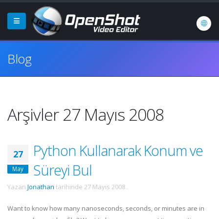
Blog
Arşivler 27 Mayıs 2008
Python Kullanarak Konum ve
27
Süreyi Bul
May
Yazan
Jonathan
tarihinde
27 Mayıs 2008
.
Want to know how many nanoseconds, seconds, or minutes are in