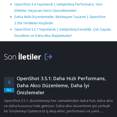
OpenShot 3.4 Yayınlandı | Geliştirilmiş Performans, Yeni
Efektler, Heyecan Verici Güncellemeler!
Daha Akıllı Düzenlemeler, Muhteşem Tasarım | OpenShot
3.3’te Yenilikleri Keşfedin
OpenShot 3.2.1 Yayınlandı | Geliştirilmiş Kararlılık, Çok Sayıda
Düzeltme ve Daha Akıcı Başlatmalar!
Son
İletiler
OpenShot 3.5.1: Daha Hızlı Performans,
6
Daha Akıcı Düzenleme, Daha İyi
Nis
Önizlemeler
OpenShot 3.5.1, düzenlemeyi her zamankinden daha hızlı, daha akıcı
ve daha kusursuz hale getiriyor. Daha akıcı düzenleme için yerleşik
bir Önizlemeyi Optimize Et iş akışı ekler, performans ve yanıt......