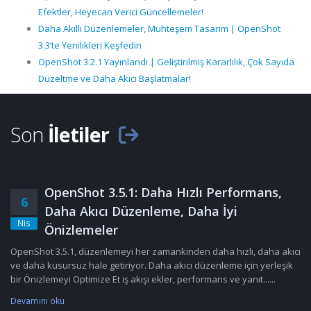
Efektler, Heyecan Verici Güncellemeler!
Daha Akıllı Düzenlemeler, Muhteşem Tasarım | OpenShot
3.3’te Yenilikleri Keşfedin
OpenShot 3.2.1 Yayınlandı | Geliştirilmiş Kararlılık, Çok Sayıda
Düzeltme ve Daha Akıcı Başlatmalar!
Son
İletiler
OpenShot 3.5.1: Daha Hızlı Performans,
6
Daha Akıcı Düzenleme, Daha İyi
Nis
Önizlemeler
OpenShot 3.5.1, düzenlemeyi her zamankinden daha hızlı, daha akıcı
ve daha kusursuz hale getiriyor. Daha akıcı düzenleme için yerleşik
bir Önizlemeyi Optimize Et iş akışı ekler, performans ve yanıt......
Devamını oku