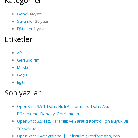
Kategoriler
Genel
14 yazı
Sürümler
26 yazı
Eğitimler
1 yazı
Etiketler
API
Geri Bildirim
Maske
Geçiş
Eğitim
Son yazılar
OpenShot 3.5.1: Daha Hızlı Performans, Daha Akıcı
Düzenleme, Daha İyi Önizlemeler
OpenShot 3.5: Hız, Kararlılık ve Yaratıcı Kontrol İçin Büyük Bir
Yükseltme
OpenShot 3.4 Yayınlandı | Geliştirilmiş Performans, Yeni