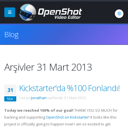
Blog
Arşivler 31 Mart 2013
Kickstarter'da %100 Fonlandı!
31
Yazan
Jonathan
tarihinde
31 Mart 2013
.
Mar
Today we reached 100% of our goal!
THANK YOU SO MUCH for
backing and supporting
OpenShot on Kickstarter
! It looks like this
project is officially going to happen now! I am so excited to get