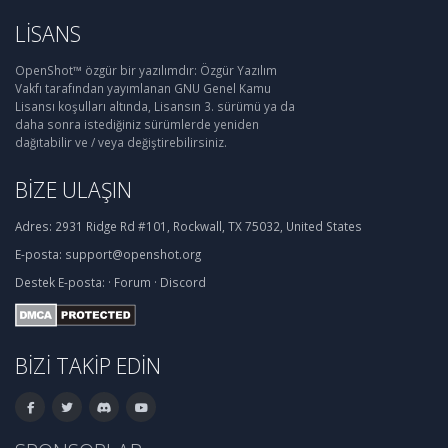
LISANS
OpenShot™ özgür bir yazılımdır: Özgür Yazılım
Vakfı tarafından yayımlanan GNU Genel Kamu
Lisansı koşulları altında, Lisansın 3. sürümü ya da
daha sonra istediğiniz sürümlerde yeniden
dağıtabilir ve / veya değiştirebilirsiniz.
BIZE ULAŞIN
Adres:
2931 Ridge Rd #101, Rockwall, TX 75032, United States
E-posta:
support@openshot.org
Destek
E-posta:
·
Forum
·
Discord
BIZI TAKIP EDIN