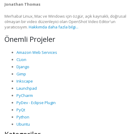
Jonathan Thomas
Merhaba! Linux, Mac ve Windows için özgür, açık kaynaklı, doğrusal
olmayan bir video düzenleyici olan OpenShot Video Editor'un
yaratıcısıyım.
Hakkımda daha fazla bilgi...
Önemli Projeler
Amazon Web Services
CLion
Django
Gimp
Inkscape
Launchpad
PyCharm
PyDev - Eclipse Plugin
PyQt
Python
Ubuntu