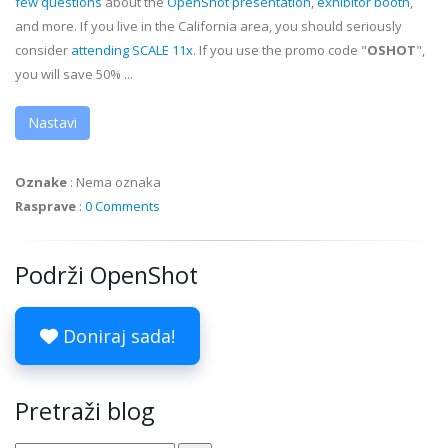
few questions
about the
OpenShot presentation
,
exhibitor booth
,
and more. If you live in the California area, you should seriously
consider
attending SCALE 11x
. If you use the promo code "
OSHOT
",
you will save 50% ...
Nastavi
Oznake
:
Nema oznaka
Rasprave
:
0 Comments
Podrži OpenShot
Doniraj sada!
Pretraži blog