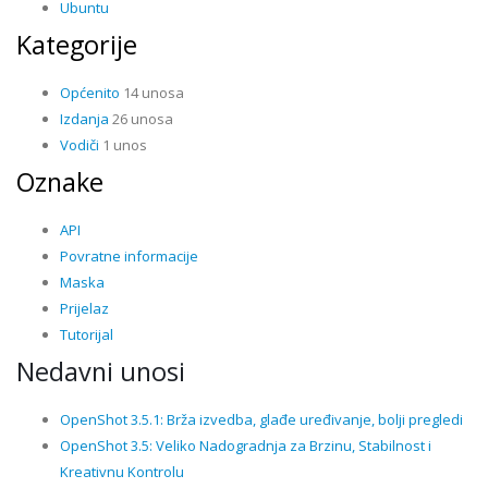
Ubuntu
Kategorije
Općenito
14 unosa
Izdanja
26 unosa
Vodiči
1 unos
Oznake
API
Povratne informacije
Maska
Prijelaz
Tutorijal
Nedavni unosi
OpenShot 3.5.1: Brža izvedba, glađe uređivanje, bolji pregledi
OpenShot 3.5: Veliko Nadogradnja za Brzinu, Stabilnost i
Kreativnu Kontrolu