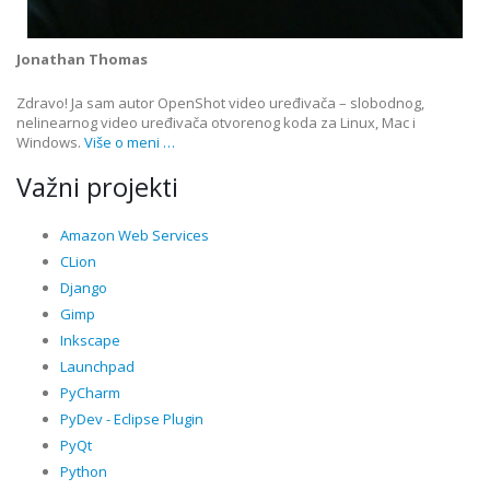
Jonathan Thomas
Zdravo! Ja sam autor OpenShot video uređivača – slobodnog,
nelinearnog video uređivača otvorenog koda za Linux, Mac i
Windows.
Više o meni …
Važni projekti
Amazon Web Services
CLion
Django
Gimp
Inkscape
Launchpad
PyCharm
PyDev - Eclipse Plugin
PyQt
Python