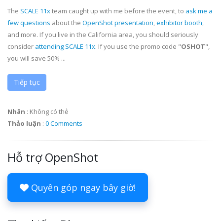
The
SCALE 11x
team caught up with me before the event, to
ask me a
few questions
about the
OpenShot presentation
,
exhibitor booth
,
and more. If you live in the California area, you should seriously
consider
attending SCALE 11x
. If you use the promo code "
OSHOT
",
you will save 50% ...
Tiếp tục
Nhãn
:
Không có thẻ
Thảo luận
:
0 Comments
Hỗ trợ OpenShot
Quyên góp ngay bây giờ!