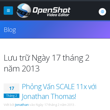
Blog
Lưu trữ Ngày 17 tháng 2
năm 2013
Phỏng Vấn SCALE 11x với
17
Jonathan Thomas!
Tháng 2
Viết bởi
Jonathan
vào
Ngày 17 tháng 2 năm 2013
.