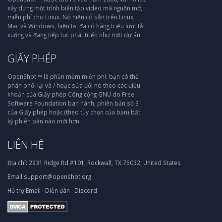
xây dựng một trình biên tập video mã nguồn mở,
miễn phí cho Linux. Nó hiện có sẵn trên Linux,
Mac và Windows, hiện tại đã có hàng triệu lượt tải
xuống và đang tiếp tục phát triển như một dự án!
GIẤY PHÉP
OpenShot ™ là phần mềm miễn phí: bạn có thể
phân phối lại và / hoặc sửa đổi nó theo các điều
khoản của Giấy phép Công cộng GNU do Free
Software Foundation ban hành, phiên bản số 3
của Giấy phép hoặc (theo tùy chọn của bạn) bất
kỳ phiên bản nào mới hơn.
LIÊN HỆ
Địa chỉ:
2931 Ridge Rd #101, Rockwall, TX 75032, United States
Email
support@openshot.org
Hỗ trợ
Email
·
Diễn đàn
·
Discord