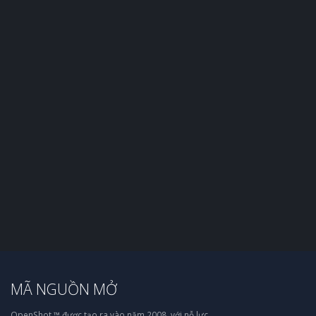
MÃ NGUỒN MỞ
OpenShot ™ được tạo ra vào năm 2008, với nỗ lực