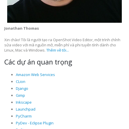
Jonathan Thomas
Xin chào! Tôi là người tạo ra OpenShot Video Editor, một trình chỉnh
sửa video với mã nguồn mở, miễn phí và phi tuyến tính dành cho
Linux, Mac và Windows.
Thêm về tôi...
Các dự án quan trọng
Amazon Web Services
CLion
Django
Gimp
Inkscape
Launchpad
PyCharm
PyDev - Eclipse Plugin