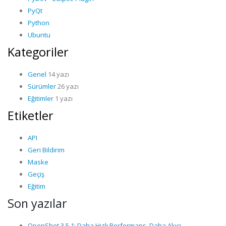
PyQt
Python
Ubuntu
Kategoriler
Genel
14 yazı
Sürümler
26 yazı
Eğitimler
1 yazı
Etiketler
API
Geri Bildirim
Maske
Geçiş
Eğitim
Son yazılar
OpenShot 3.5.1: Daha Hızlı Performans, Daha Akıcı