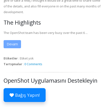
give or take a few), I thought it would be a great time to share some
of the details, and also fill everyone in on the past many months of
development.
The Highlights
The OpenShot team has been very busy over the past 6 ...
Devam
Etiketler
:
Etiket yok
Tartışmalar
:
0 Comments
OpenShot Uygulamasını Destekleyin
Bağış Yapın!