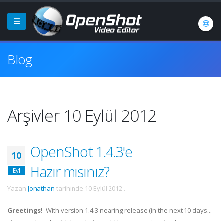
Blog
Arşivler 10 Eylül 2012
OpenShot 1.4.3'e
10
Hazır mısınız?
Eyl
Yazan
Jonathan
tarihinde
10 Eylül 2012
.
Greetings!
With version 1.4.3 nearing release (in the next 10 days...