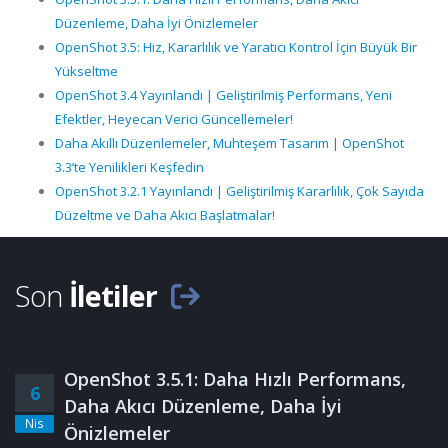
Düzenleme, Daha İyi Önizlemeler
OpenShot 3.5: Hız, Kararlılık ve Yaratıcı Kontrol İçin Büyük Bir
Yükseltme
OpenShot 3.4 Yayınlandı | Geliştirilmiş Performans, Yeni
Efektler, Heyecan Verici Güncellemeler!
Daha Akıllı Düzenlemeler, Muhteşem Tasarım | OpenShot
3.3’te Yenilikleri Keşfedin
OpenShot 3.2.1 Yayınlandı | Geliştirilmiş Kararlılık, Çok Sayıda
Düzeltme ve Daha Akıcı Başlatmalar!
Son
İletiler
OpenShot 3.5.1: Daha Hızlı Performans,
6
Daha Akıcı Düzenleme, Daha İyi
Nis
Önizlemeler