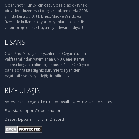
OpenShot™; Linux için özgür, basit, açık kaynaklı
bir video düzenleyici oluşturmak amacıyla 2008
yılında kuruldu. Artık Linux, Mac ve Windows
üzerinde kullanılabiliyor. Milyonlarca kez indirildi
ve bir proje olarak büyümeye devam ediyor!
LISANS
OpenShot™ özgür bir yazılımdır: Özgür Yazılım
Vakfı tarafından yayımlanan GNU Genel Kamu
Lisansı koşulları altında, Lisansın 3. sürümü ya da
daha sonra istediğiniz sürümlerde yeniden
dağıtabilir ve / veya değiştirebilirsiniz.
BIZE ULAŞIN
Adres:
2931 Ridge Rd #101, Rockwall, TX 75032, United States
E-posta:
support@openshot.org
Destek
E-posta:
·
Forum
·
Discord