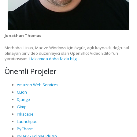
Jonathan Thomas
Merhaba! Linux, Mac ve Windows için özgür, açık kaynaklı, doğrusal
olmayan bir video düzenleyici olan OpenShot Video Editor'un
yaratıcısıyım.
Hakkımda daha fazla bilgi...
Önemli Projeler
Amazon Web Services
CLion
Django
Gimp
Inkscape
Launchpad
PyCharm
PyDev - Eclipse Plugin