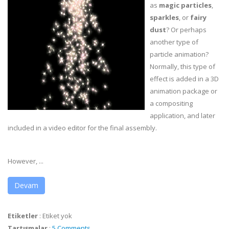
as
magic particles
,
sparkles
, or
fairy
dust
? Or perhaps
another type of
particle animation?
Normally, this type of
effect is added in a 3D
animation package or
a compositing
application, and later
included in a video editor for the final assembly.
However, ...
Devam
Etiketler
:
Etiket yok
Tartışmalar
:
5 Comments