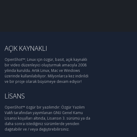
AÇIK KAYNAKLI
OpenShot™; Linux için özgür, basit, açık kaynaklı
bir video düzenleyici oluşturmak amacıyla 2008
yılında kuruldu. Artık Linux, Mac ve Windows
üzerinde kullanılabiliyor. Milyonlarca kez indirildi
ve bir proje olarak büyümeye devam ediyor!
LISANS
OpenShot™ özgür bir yazılımdır: Özgür Yazılım
Vakfı tarafından yayımlanan GNU Genel Kamu
Lisansı koşulları altında, Lisansın 3. sürümü ya da
daha sonra istediğiniz sürümlerde yeniden
dağıtabilir ve / veya değiştirebilirsiniz.