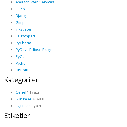
Amazon Web Services
CLion
Django
Gimp
Inkscape
Launchpad
PyCharm
PyDev - Eclipse Plugin
PyQt
Python
Ubuntu
Kategoriler
Genel
14 yazı
Sürümler
26 yazı
Eğitimler
1 yazı
Etiketler