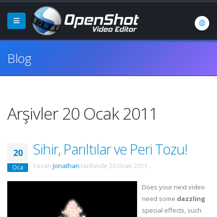
Blog
Arşivler 20 Ocak 2011
Sihir, Parıltılar ve Peri Tozu!
20
Yazan
Jonathan
tarihinde
20 Ocak 2011
.
Oca
Does your next video
need some
dazzling
special effects, such