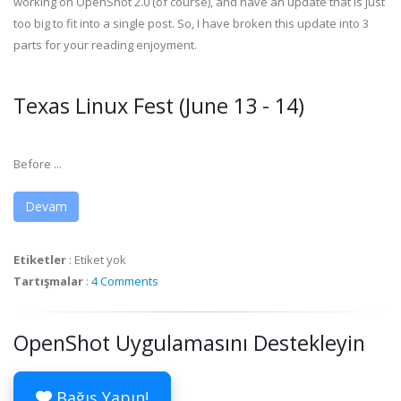
working on OpenShot 2.0 (of course), and have an update that is just
too big to fit into a single post. So, I have broken this update into 3
parts for your reading enjoyment.
Texas Linux Fest (June 13 - 14)
Before ...
Devam
Etiketler
:
Etiket yok
Tartışmalar
:
4 Comments
OpenShot Uygulamasını Destekleyin
Bağış Yapın!