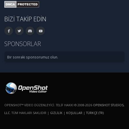
BIZI TAKIP EDIN
SPONSORLAR
Bir sonraki sponsorumuz olun.
OPENSHOT™ VIDEO DÜZENLEYICI. TELIF HAKKI © 2008-2026
OPENSHOT STUDIOS,
LLC
. TÜM HAKLARI SAKLIDIR |
GIZLILIK
|
KOŞULLAR
|
TÜRKÇE (TR)