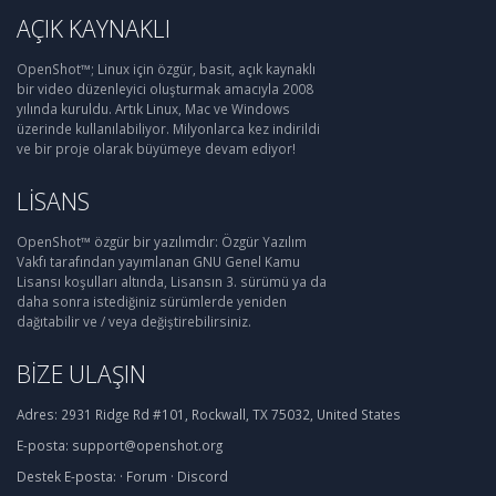
AÇIK KAYNAKLI
OpenShot™; Linux için özgür, basit, açık kaynaklı
bir video düzenleyici oluşturmak amacıyla 2008
yılında kuruldu. Artık Linux, Mac ve Windows
üzerinde kullanılabiliyor. Milyonlarca kez indirildi
ve bir proje olarak büyümeye devam ediyor!
LISANS
OpenShot™ özgür bir yazılımdır: Özgür Yazılım
Vakfı tarafından yayımlanan GNU Genel Kamu
Lisansı koşulları altında, Lisansın 3. sürümü ya da
daha sonra istediğiniz sürümlerde yeniden
dağıtabilir ve / veya değiştirebilirsiniz.
BIZE ULAŞIN
Adres:
2931 Ridge Rd #101, Rockwall, TX 75032, United States
E-posta:
support@openshot.org
Destek
E-posta:
·
Forum
·
Discord