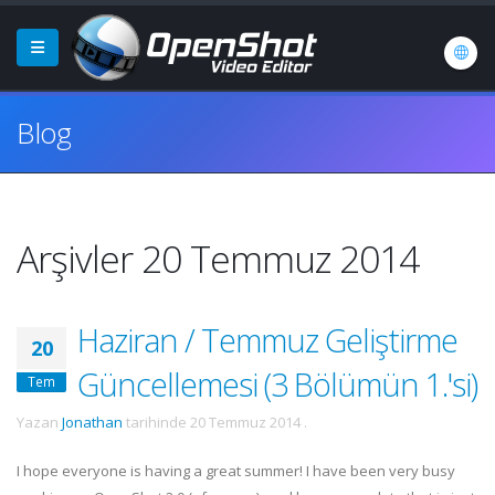
Blog
Arşivler 20 Temmuz 2014
Haziran / Temmuz Geliştirme
20
Güncellemesi (3 Bölümün 1.'si)
Tem
Yazan
Jonathan
tarihinde
20 Temmuz 2014
.
I hope everyone is having a great summer! I have been very busy