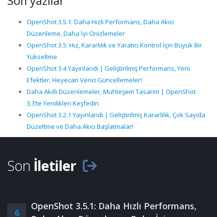
Son yazılar
OpenShot 3.5.1: Daha Hızlı Performans, Daha Akıcı
Düzenleme, Daha İyi Önizlemeler
OpenShot 3.5: Hız, Kararlılık ve Yaratıcı Kontrol İçin Büyük Bir
Yükseltme
OpenShot 3.4 Yayınlandı | Geliştirilmiş Performans, Yeni
Efektler, Heyecan Verici Güncellemeler!
Daha Akıllı Düzenlemeler, Muhteşem Tasarım | OpenShot
3.3’te Yenilikleri Keşfedin
OpenShot 3.2.1 Yayınlandı | Geliştirilmiş Kararlılık, Çok Sayıda
Düzeltme ve Daha Akıcı Başlatmalar!
Son
İletiler
OpenShot 3.5.1: Daha Hızlı Performans,
6