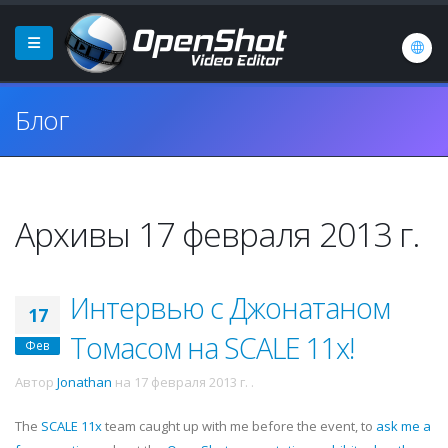
Блог
Архивы 17 февраля 2013 г.
Интервью с Джонатаном
17
Томасом на SCALE 11x!
Фев
Автор
Jonathan
на
17 февраля 2013 г.
.
The
SCALE 11x
team caught up with me before the event, to
ask me a