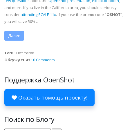
few questions
about the
OpenShot presentation
,
exhibitor booth
,
and more. If you live in the California area, you should seriously
consider
attending SCALE 11x
. If you use the promo code "
OSHOT
",
you will save 50% ...
Далее
Теги
:
Нет тегов
Обсуждения
:
0 Comments
Поддержка OpenShot
Оказать помощь проекту!
Поиск по Блогу