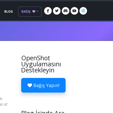
BLOG
BAĞIŞ
OpenShot
Uygulamasını
Destekleyin
Bağış Yapın!
th
st of