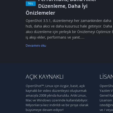
Nis
Düzenleme, Daha İyi
Önizlemeler
OpenShot 3.5.1, düzenlemeyi her zamankinden daha
hızlı, daha akıcı ve daha kusursuz hale getiriyor. Daha
akıcı düzenleme için yerleşik bir Önizlemeyi Optimize 
iş akışı ekler, performans ve yanıt......
Devamını oku
AÇIK KAYNAKLI
LISA
OpenShot™; Linux için özgür, basit, açık
OpenShot
kaynaklı bir video düzenleyici oluşturmak
Yazılım 
amacıyla 2008 yılında kuruldu. Artık Linux,
Genel Kam
Mac ve Windows üzerinde kullanılabiliyor.
Lisansın
Milyonlarca kez indirildi ve bir proje olarak
istediğin
büyümeye devam ediyor!
ve / veya 