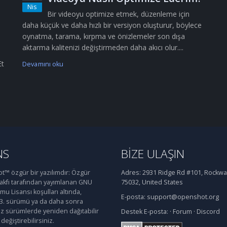
Nis
Bir videoyu optimize etmek, düzenleme için
daha küçük ve daha hızlı bir versiyon oluşturur, böylece
oynatma, tarama, kırpma ve önizlemeler son dışa
aktarma kalitenizi değiştirmeden daha akıcı olur....
Et
Devamını oku
NS
BIZE ULAŞIN
™ özgür bir yazılımdır: Özgür
Adres:
2931 Ridge Rd #101, Rockwal
Vakfı tarafından yayımlanan GNU
75032, United States
u Lisansı koşulları altında,
E-posta:
support@openshot.org
 3. sürümü ya da daha sonra
iz sürümlerde yeniden dağıtabilir
Destek
E-posta:
·
Forum
·
Discord
değiştirebilirsiniz.