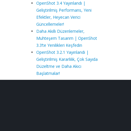
OpenShot 3.4 Yayınlandı |
Geliştirilmiş Performans, Yeni
Efektler, Heyecan Verici
Güncellemeler!
Daha Akıllı Düzenlemeler,
Muhteşem Tasarım | OpenShot
3.3’te Yenilikleri Keşfedin
OpenShot 3.2.1 Yayınlandı |
Geliştirilmiş Kararlılık, Çok Sayıda
Düzeltme ve Daha Akıcı
Başlatmalar!