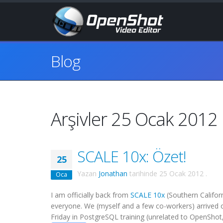
Blog
Arşivler 25 Ocak 2012
SCALE 10x: Özet!
25
Yazan
Jonathan
tarihinde
25 Ocak 2012
.
Oca
I am officially back from
SCALE 10x
(Southern Califor
everyone. We (myself and a few co-workers) arrived o
Friday in PostgreSQL training (unrelated to OpenShot