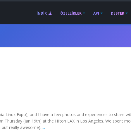
İNDIR
ÖZELLIKLER
API
DESTEK
nia Linux Expo), and I have a few photos and experiences to share wi
n Thursday (Jan 19th) at the Hilton LAX in Los Angeles. We spent mo
, but really awesome).
...