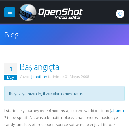
Blog
Başlangıçta
1
Yazan
Jonathan
tarihinde
01 Mayıs 2008
.
May
Bu yazı yalnızca İngilizce olarak mevcuttur.
I started my journey over 6 months ago to the world of Linux (
Ubuntu
7 to be specific). It was a beautiful place. It had photos, music, eye
candy, and lots of free, open-source software to enjoy. Life was