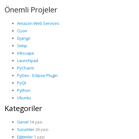
Önemli Projeler
Amazon Web Services
CLion
Django
Gimp
Inkscape
Launchpad
PyCharm
PyDev - Eclipse Plugin
PyQt
Python
Ubuntu
Kategoriler
Genel
14 yazı
Sürümler
26 yazı
Eğitimler
1 yazı