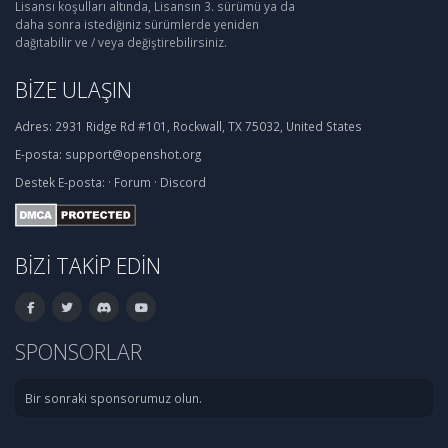
Lisansı koşulları altında, Lisansın 3. sürümü ya da
daha sonra istediğiniz sürümlerde yeniden
dağıtabilir ve / veya değiştirebilirsiniz.
BIZE ULAŞIN
Adres:
2931 Ridge Rd #101, Rockwall, TX 75032, United States
E-posta:
support@openshot.org
Destek
E-posta:
·
Forum
·
Discord
BIZI TAKIP EDIN
SPONSORLAR
Bir sonraki sponsorumuz olun.