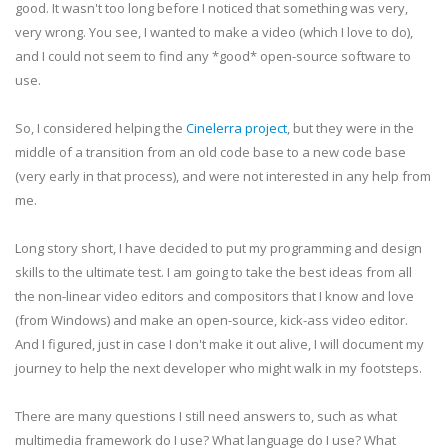
good. It wasn't too long before I noticed that something was very,
very wrong. You see, I wanted to make a video (which I love to do),
and I could not seem to find any *good* open-source software to
use.
So, I considered helping the
Cinelerra project
, but they were in the
middle of a transition from an old code base to a new code base
(very early in that process), and were not interested in any help from
me.
Long story short, I have decided to put my programming and design
skills to the ultimate test. I am going to take the best ideas from all
the non-linear video editors and compositors that I know and love
(from Windows) and make an open-source, kick-ass video editor.
And I figured, just in case I don't make it out alive, I will document my
journey to help the next developer who might walk in my footsteps.
There are many questions I still need answers to, such as what
multimedia framework do I use? What language do I use? What