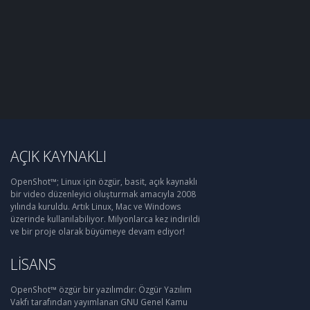
AÇIK KAYNAKLI
OpenShot™; Linux için özgür, basit, açık kaynaklı
bir video düzenleyici oluşturmak amacıyla 2008
yılında kuruldu. Artık Linux, Mac ve Windows
üzerinde kullanılabiliyor. Milyonlarca kez indirildi
ve bir proje olarak büyümeye devam ediyor!
LISANS
OpenShot™ özgür bir yazılımdır: Özgür Yazılım
Vakfı tarafından yayımlanan GNU Genel Kamu