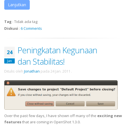
Lanjutkan
Tag
:
Tidak ada tag
Diskusi
:
6 Comments
Peningkatan Kegunaan
24
dan Stabilitas!
Jan
Ditulis oleh
Jonathan
pada
24 Jan. 2011
.
Over the past few days, I have shown off many of the
exciting new
features
that are coming in OpenShot 1.3.0.