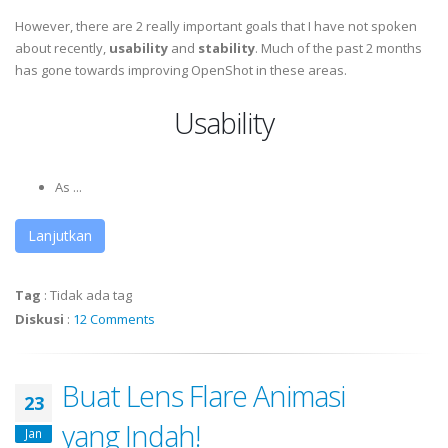
However, there are 2 really important goals that I have not spoken
about recently,
usability
and
stability
. Much of the past 2 months
has gone towards improving OpenShot in these areas.
Usability
As ...
Lanjutkan
Tag
:
Tidak ada tag
Diskusi
:
12 Comments
Buat Lens Flare Animasi
23
yang Indah!
Jan