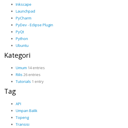
Inkscape
Launchpad
PyCharm
PyDev - Eclipse Plugin
PyQt
Python
Ubuntu
Kategori
Umum
14 entries
Rilis
26 entries
Tutorials
1 entry
Tag
API
Umpan Balik
Topeng
Transisi