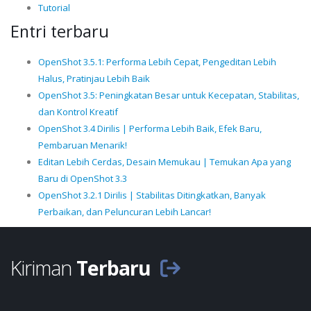
Tutorial
Entri terbaru
OpenShot 3.5.1: Performa Lebih Cepat, Pengeditan Lebih
Halus, Pratinjau Lebih Baik
OpenShot 3.5: Peningkatan Besar untuk Kecepatan, Stabilitas,
dan Kontrol Kreatif
OpenShot 3.4 Dirilis | Performa Lebih Baik, Efek Baru,
Pembaruan Menarik!
Editan Lebih Cerdas, Desain Memukau | Temukan Apa yang
Baru di OpenShot 3.3
OpenShot 3.2.1 Dirilis | Stabilitas Ditingkatkan, Banyak
Perbaikan, dan Peluncuran Lebih Lancar!
Kiriman
Terbaru