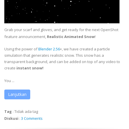
Grab your scarf and gloves, and get ready for the next OpenShot
feature announcement,
Realistic Animated Snow
!
Using the power of
Blender 2.56
+, we have created a particle
simulation that generates realistic snow. This snow has a
transparent background, and can be added on top of any video to
create
instant snow!
You ...
Lanjutkan
Tag
:
Tidak ada tag
Diskusi
:
3 Comments