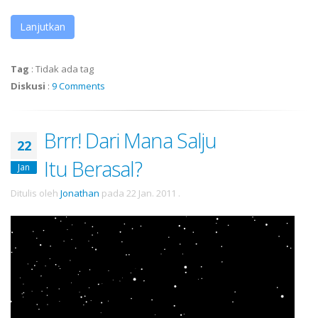
Lanjutkan
Tag
:
Tidak ada tag
Diskusi
:
9 Comments
Brrr! Dari Mana Salju
22
Itu Berasal?
Jan
Ditulis oleh
Jonathan
pada
22 Jan. 2011
.