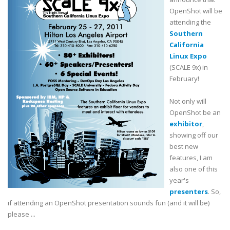
OpenShot
will be
attending the
Southern
California
Linux Expo
(SCALE 9x) in
February!
Not only will
OpenShot
be an
exhibitor
,
showing off our
best new
features, I am
also one of this
year's
presenters
. So,
if attending an
OpenShot
presentation sounds fun (and it will be)
please ...