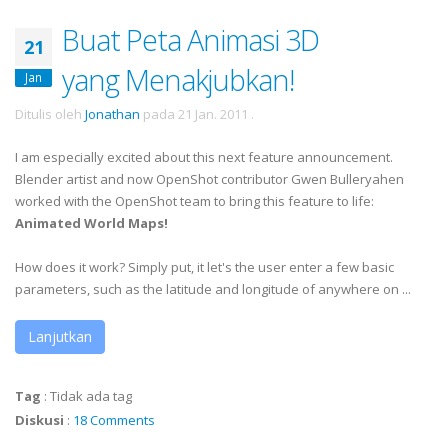
Buat Peta Animasi 3D
21
yang Menakjubkan!
Jan
Ditulis oleh
Jonathan
pada
21 Jan. 2011
.
I am especially excited about this next feature announcement.
Blender artist and now OpenShot contributor Gwen Bulleryahen
worked with the OpenShot team to bring this feature to life:
Animated World Maps!
How does it work? Simply put, it let's the user enter a few basic
parameters, such as the latitude and longitude of anywhere on ...
Lanjutkan
Tag
:
Tidak ada tag
Diskusi
:
18 Comments