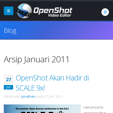
Blog
Arsip Januari 2011
OpenShot Akan Hadir di
27
SCALE 9x!
Jan
Ditulis oleh
Jonathan
pada
27 Jan. 2011
.
I am proud to
announce that