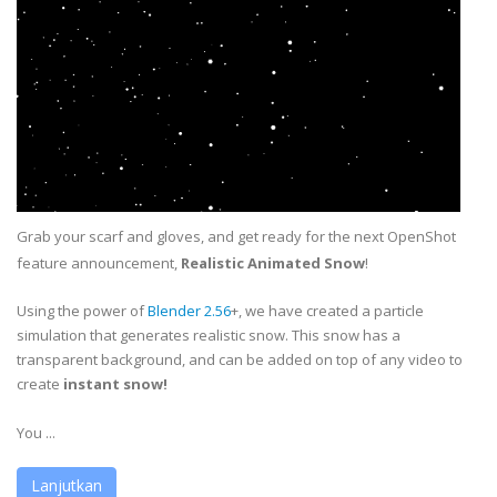
Grab your scarf and gloves, and get ready for the next OpenShot
feature announcement,
Realistic Animated Snow
!
Using the power of
Blender 2.56
+, we have created a particle
simulation that generates realistic snow. This snow has a
transparent background, and can be added on top of any video to
create
instant snow!
You ...
Lanjutkan