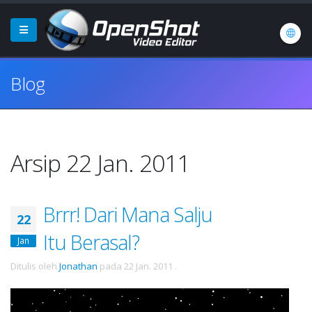
Blog
Arsip 22 Jan. 2011
Brrr! Dari Mana Salju
22
Itu Berasal?
Jan
Ditulis oleh
Jonathan
pada
22 Jan. 2011
.