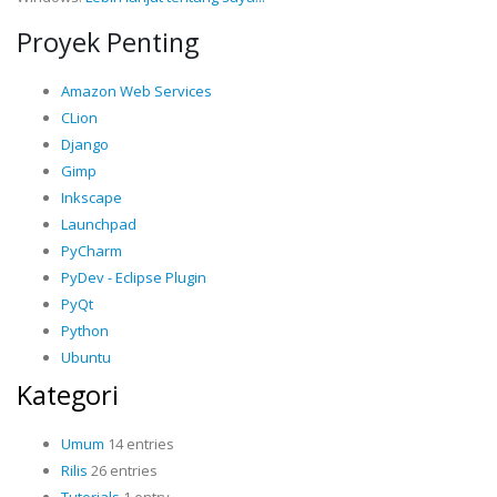
Proyek Penting
Amazon Web Services
CLion
Django
Gimp
Inkscape
Launchpad
PyCharm
PyDev - Eclipse Plugin
PyQt
Python
Ubuntu
Kategori
Umum
14 entries
Rilis
26 entries