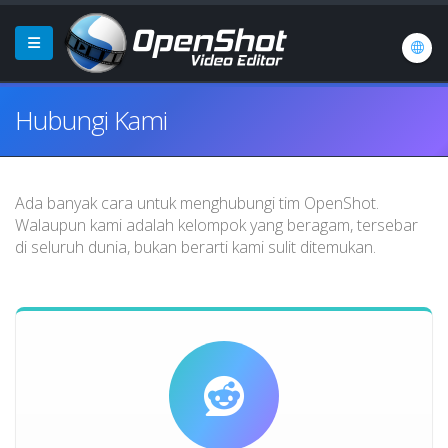
Hubungi Kami
Ada banyak cara untuk menghubungi tim OpenShot.
Walaupun kami adalah kelompok yang beragam, tersebar
di seluruh dunia, bukan berarti kami sulit ditemukan.