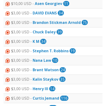
$10,00 USD -
Asen Georgiev
11
$3,00 USD -
DAVID EVANS
34
$3,00 USD -
Brandon Stickman Arnold
75
$3,00 USD -
Chuck Daley
39
$3,00 USD -
K M
34
$3,00 USD -
Stephen T. Robbins
19
$3,00 USD -
Nana Law
10
$3,00 USD -
Brant Watson
24
$3,00 USD -
Kalin Staykov
35
$3,00 USD -
Henry III
14
$5,00 USD -
Curtis Jemand
116