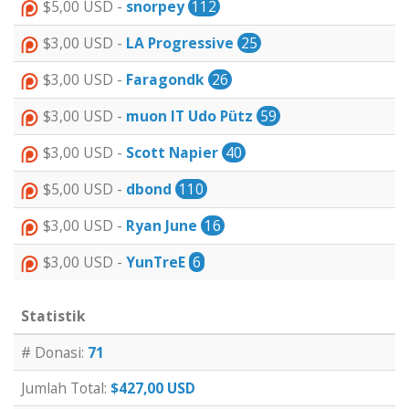
$5,00 USD -
snorpey
112
$3,00 USD -
LA Progressive
25
$3,00 USD -
Faragondk
26
$3,00 USD -
muon IT Udo Pütz
59
$3,00 USD -
Scott Napier
40
$5,00 USD -
dbond
110
$3,00 USD -
Ryan June
16
$3,00 USD -
YunTreE
6
Statistik
# Donasi:
71
Jumlah Total:
$427,00 USD