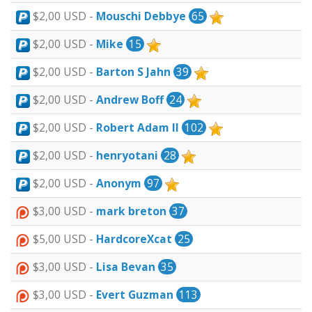
$2,00 USD -
Mouschi Debbye
65
$2,00 USD -
Mike
15
$2,00 USD -
Barton S Jahn
39
$2,00 USD -
Andrew Boff
24
$2,00 USD -
Robert Adam II
102
$2,00 USD -
henryotani
28
$2,00 USD -
Anonym
97
$3,00 USD -
mark breton
37
$5,00 USD -
HardcoreXcat
25
$3,00 USD -
Lisa Bevan
35
$3,00 USD -
Evert Guzman
113