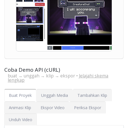
Coba Demo API (cURL)
buat → unggah → klip → ekspor •
Jelajahi skema
lengkap
Buat Proyek
Unggah Media
Tambahkan Klip
Animasi Klip
Ekspor Video
Periksa Ekspor
Unduh Video