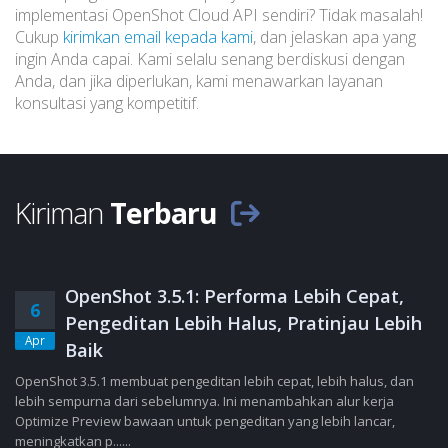
implementasi OpenShot Cloud API sendiri? Tidak masalah!
Cukup
kirimkan email kepada kami
, dan jelaskan apa yang
ingin Anda capai. Kami selalu senang berdiskusi dengan
Anda, dan jika diperlukan, kami menawarkan layanan
konsultasi yang kompetitif.
Kiriman
Terbaru
OpenShot 3.5.1: Performa Lebih Cepat,
6
Pengeditan Lebih Halus, Pratinjau Lebih
Apr
Baik
OpenShot 3.5.1 membuat pengeditan lebih cepat, lebih halus, dan
lebih sempurna dari sebelumnya. Ini menambahkan alur kerja
Optimize Preview bawaan untuk pengeditan yang lebih lancar,
meningkatkan p......