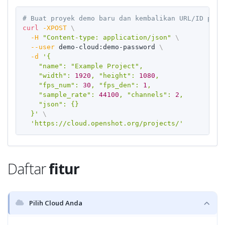
# Buat proyek demo baru dan kembalikan URL/ID proy
Copy
curl
-XPOST
\
-H
"Content-type: application/json"
\
--user
 demo-cloud:demo-password 
\
-d
'{

    "name": "Example Project",

    "width": 
1920
, "height": 
1080
,

    "fps_num": 
30
, "fps_den": 
1
,

    "sample_rate": 
44100
, "channels": 
2
,

    "json": {}

  }'
\
'https://cloud.openshot.org/projects/'
Daftar
fitur
Pilih Cloud Anda