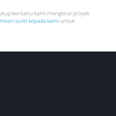
Cukup beritahu kami mengenai proyek
imkan surel kepada kami
untuk