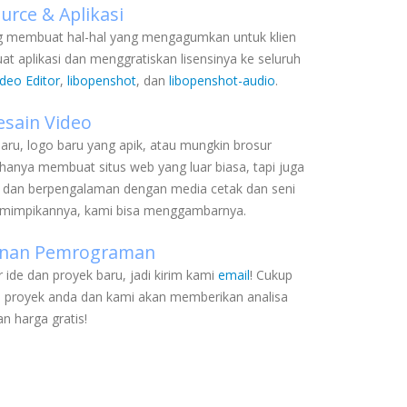
rce & Aplikasi
g membuat hal-hal yang mengagumkan untuk klien
t aplikasi dan menggratiskan lisensinya ke seluruh
deo Editor
,
libopenshot
, dan
libopenshot-audio
.
esain Video
baru, logo baru yang apik, atau mungkin brosur
hanya membuat situs web yang luar biasa, tapi juga
 dan berpengalaman dengan media cetak dan seni
 memimpikannya, kami bisa menggambarnya.
yanan Pemrograman
de dan proyek baru, jadi kirim kami
email
! Cukup
i proyek anda dan kami akan memberikan analisa
n harga gratis!