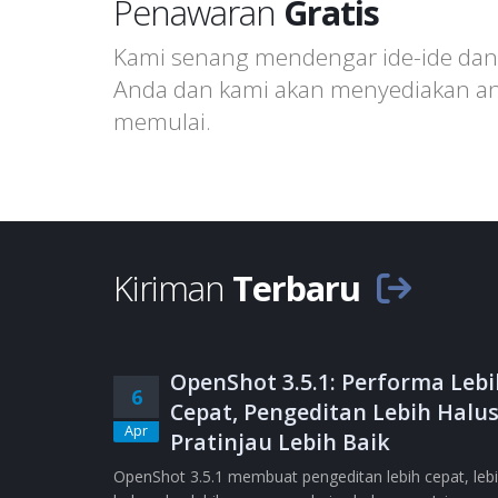
Penawaran
Gratis
Kami senang mendengar ide-ide dan 
Anda dan kami akan menyediakan ana
memulai.
Kiriman
Terbaru
OpenShot 3.5.1: Performa Lebi
6
Cepat, Pengeditan Lebih Halus
Apr
Pratinjau Lebih Baik
OpenShot 3.5.1 membuat pengeditan lebih cepat, leb