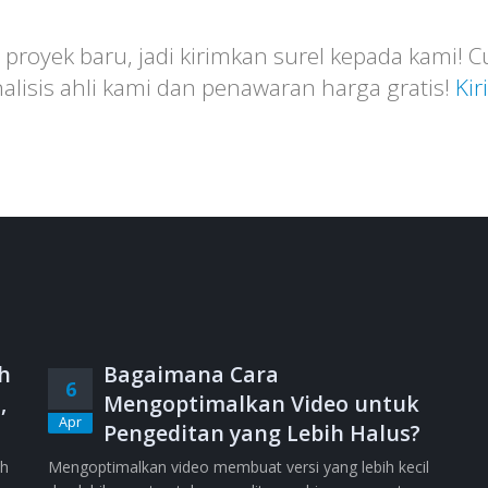
proyek baru, jadi kirimkan surel kepada kami! 
lisis ahli kami dan penawaran harga gratis!
Kir
h
Bagaimana Cara
6
,
Mengoptimalkan Video untuk
Apr
Pengeditan yang Lebih Halus?
ih
Mengoptimalkan video membuat versi yang lebih kecil