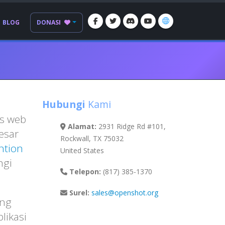
BLOG
DONASI
Hubungi
Kami
s web
Alamat:
2931 Ridge Rd #101,
besar
Rockwall, TX 75032
ntion
United States
ngi
Telepon:
(817) 385-1370
Surel:
sales@openshot.org
ang
likasi