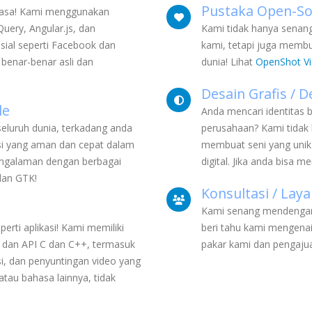
Pustaka Open-Sou
iasa! Kami menggunakan
uery, Angular.js, dan
Kami tidak hanya senan
osial seperti Facebook dan
kami, tetapi juga membua
 benar-benar asli dan
dunia! Lihat
OpenShot Vi
Desain Grafis / D
le
Anda mencari identitas 
seluruh dunia, terkadang anda
perusahaan? Kami tidak 
asi yang aman dan cepat dalam
membuat seni yang unik
engalaman dengan berbagai
digital. Jika anda bisa
 dan GTK!
Konsultasi / La
Kami senang mendengar i
perti aplikasi! Kami memiliki
beri tahu kami mengena
dan API C dan C++, termasuk
pakar kami dan pengajua
usi, dan penyuntingan video yang
atau bahasa lainnya, tidak