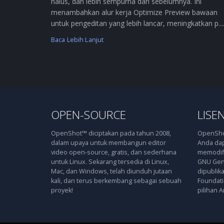
halus, dan lebih sempurna dari sebelumnya. Ini
menambahkan alur kerja Optimize Preview bawaan
untuk pengeditan yang lebih lancar, meningkatkan p....
Baca Lebih Lanjut
OPEN-SOURCE
LISEN
OpenShot™ diciptakan pada tahun 2008,
OpenShot
dalam upaya untuk membangun editor
Anda dap
video open-source, gratis, dan sederhana
memodifi
untuk Linux. Sekarang tersedia di Linux,
GNU Gene
Mac, dan Windows, telah diunduh jutaan
dipublik
kali, dan terus berkembang sebagai sebuah
Foundatio
proyek!
pilihan A