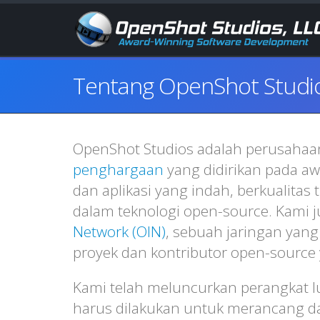
Tentang OpenShot Studio
OpenShot Studios adalah perusahaan 
penghargaan
yang didirikan pada a
dan aplikasi yang indah, berkualitas 
dalam teknologi open-source. Kami
Network (OIN)
, sebuah jaringan ya
proyek dan kontributor open-source 
Kami telah meluncurkan perangkat l
harus dilakukan untuk merancang da