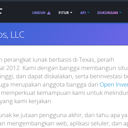
UNDUH
FITUR
API
DUKUNGAN
s, LLC
perangkat lunak berbasis di Texas, peraih
wal 2012. Kami dengan bangga membangun situ
tinggi, dan dapat diskalakan, serta berinvestasi 
 juga merupakan anggota bangga dari
Open Inve
ng memperkuat kemampuan kami untuk melindu
yang kami kerjakan.
unak ke jutaan pengguna akhir, dan tahu apa y
n mengembangkan web, aplikasi seluler, dan ap