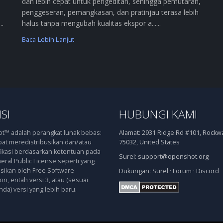
dan lebih cepat untuk pengeditan, sehingga pemutaran,
penggeseran, pemangkasan, dan pratinjau terasa lebih
..
halus tanpa mengubah kualitas ekspor a......
Baca Lebih Lanjut
SI
HUBUNGI KAMI
™ adalah perangkat lunak bebas:
Alamat:
2931 Ridge Rd #101, Rockwal
at meredistribusikan dan/atau
75032, United States
kasi berdasarkan ketentuan pada
Surel:
support@openshot.org
ral Public License seperti yang
asikan oleh Free Software
Dukungan:
Surel
·
Forum
·
Discord
n, entah versi 3, atau (sesuai
nda) versi yang lebih baru.