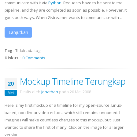
communicate with it via
Python
. Requests have to be sent to the
pipeline, and they are completed as soon as possible. However, it
goes both ways. When
Gstreamer
wants to communicate with ...
Lanjutkan
Tag
:
Tidak ada tag
Diskusi
:
0 Comments
Mockup Timeline Terungkap
20
Ditulis oleh
Jonathan
pada
20 Mei 2008
.
Mei
Here is my first
mockup
of a timeline for my open-source, Linux-
based, non-linear video editor... which still remains unnamed. I
imagine I will make countless changes to this
mockup
, but I just
wanted to share the first of many. Click on the image for a larger
version.