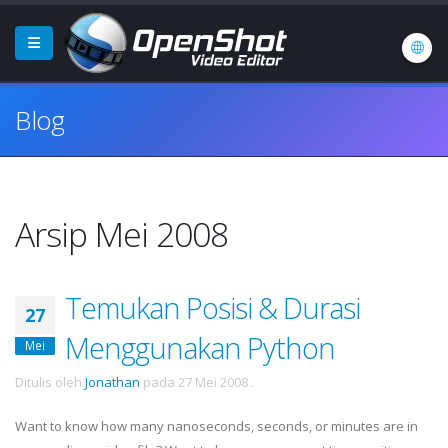
Blog
Arsip Mei 2008
Temukan Posisi & Durasi
27
Menggunakan Python
Mei
Ditulis oleh
Jonathan
pada
27 Mei 2008
.
Want to know how many nanoseconds, seconds, or minutes are in