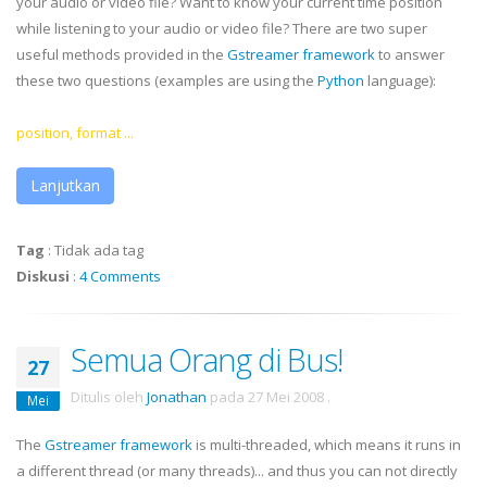
your audio or video file? Want to know your current time position
while listening to your audio or video file? There are two super
useful methods provided in the
Gstreamer
framework
to answer
these two questions (examples are using the
Python
language):
position, format ...
Lanjutkan
Tag
:
Tidak ada tag
Diskusi
:
4 Comments
Semua Orang di Bus!
27
Ditulis oleh
Jonathan
pada
27 Mei 2008
.
Mei
The
Gstreamer
framework
is multi-threaded, which means it runs in
a different thread (or many threads)... and thus you can not directly