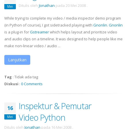
Ditulis oleh
Jonathan
pada
20 Mei 2008
.
Mei
While trying to complete my video / media inspector demo program
(in Python of course), I got sidetracked playing with
Gnonlin
.
Gnonlin
is a plug-in for
Gstreamer
which helps layout and prioritize video
and audio clips on a timeline. It was designed to help people like me
make non-linear video / audio ...
Lanjutkan
Tag
:
Tidak ada tag
Diskusi
:
0 Comments
Inspektur & Pemutar
16
Video Python
Mei
Ditulis oleh
Jonathan
pada
16 Mei 2008
.