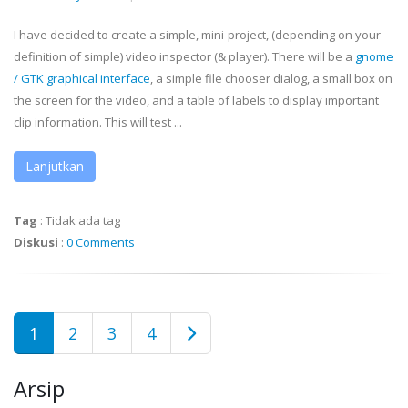
I have decided to create a simple, mini-project, (depending on your
definition of simple) video inspector (& player). There will be a
gnome
/
GTK
graphical interface
, a simple file chooser dialog, a small box on
the screen for the video, and a table of labels to display important
clip information. This will test ...
Lanjutkan
Tag
:
Tidak ada tag
Diskusi
:
0 Comments
1
2
3
4
Arsip