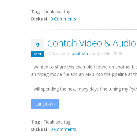
Tag
:
Tidak ada tag
Diskusi
:
0 Comments
Contoh Video & Audio
9
Ditulis oleh
Jonathan
pada
9 Mei 2008
.
Mei
I wanted to share this example I found on another blo
an mpeg movie file and an MP3 into the pipeline at t
I will spending the next many days fine tuning my Pytho
Lanjutkan
Tag
:
Tidak ada tag
Diskusi
:
0 Comments