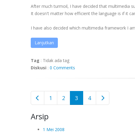
After much turmoil, I have decided that multimedia 
It doesn't matter how efficient the language is if it ca
I have also decided which multimedia framework I am 
Lanjutkan
Tag
:
Tidak ada tag
Diskusi
:
0 Comments
1
2
3
4
Arsip
1 Mei 2008