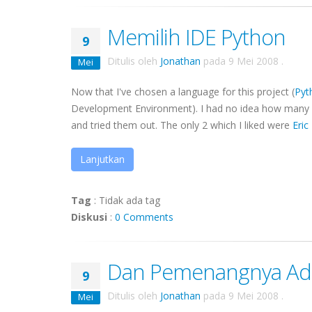
Memilih IDE Python
9
Ditulis oleh
Jonathan
pada
9 Mei 2008
.
Mei
Now that I've chosen a language for this project (
Pyt
Development Environment). I had no idea how many 
and tried them out. The only 2 which I liked were
Eric
Lanjutkan
Tag
:
Tidak ada tag
Diskusi
:
0 Comments
Dan Pemenangnya Adal
9
Ditulis oleh
Jonathan
pada
9 Mei 2008
.
Mei