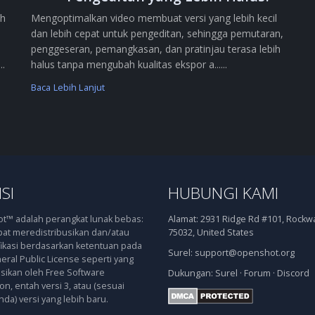
ih
Mengoptimalkan video membuat versi yang lebih kecil
dan lebih cepat untuk pengeditan, sehingga pemutaran,
penggeseran, pemangkasan, dan pratinjau terasa lebih
..
halus tanpa mengubah kualitas ekspor a......
Baca Lebih Lanjut
SI
HUBUNGI KAMI
™ adalah perangkat lunak bebas:
Alamat:
2931 Ridge Rd #101, Rockwal
at meredistribusikan dan/atau
75032, United States
kasi berdasarkan ketentuan pada
Surel:
support@openshot.org
ral Public License seperti yang
asikan oleh Free Software
Dukungan:
Surel
·
Forum
·
Discord
n, entah versi 3, atau (sesuai
nda) versi yang lebih baru.