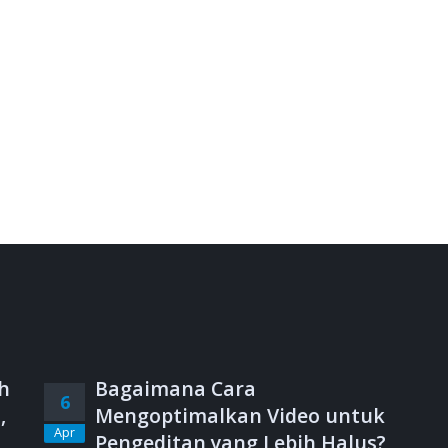
h
Bagaimana Cara
6
,
Mengoptimalkan Video untuk
Apr
Pengeditan yang Lebih Halus?