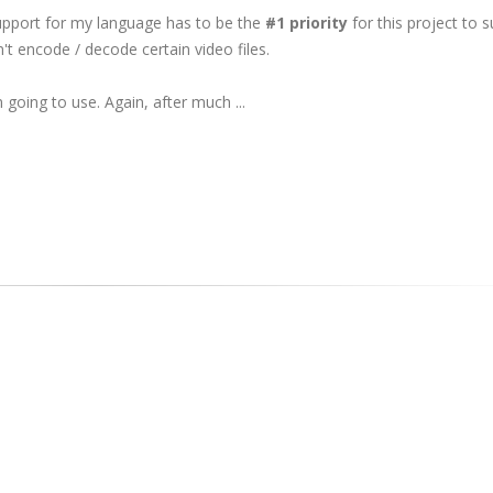
support for my language has to be the
#1 priority
for this project to 
n't encode / decode certain video files.
going to use. Again, after much ...