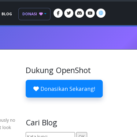
BLOG
DONASI
Dukung OpenShot
Donasikan Sekarang!
ously no
Cari Blog
t look