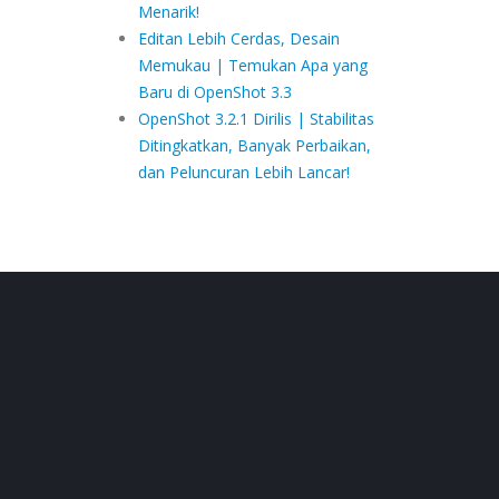
Menarik!
Editan Lebih Cerdas, Desain
Memukau | Temukan Apa yang
Baru di OpenShot 3.3
OpenShot 3.2.1 Dirilis | Stabilitas
Ditingkatkan, Banyak Perbaikan,
dan Peluncuran Lebih Lancar!