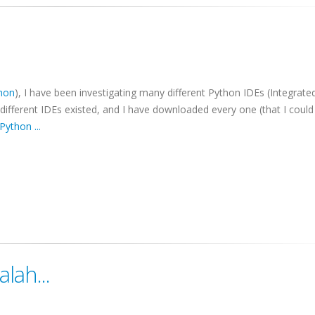
hon
), I have been investigating many different Python
IDEs
(Integrate
different
IDEs
existed, and I have downloaded every one (that I could 
 Python
...
ah...