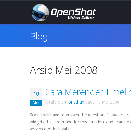
Blog
Arsip Mei 2008
Cara Merender Timeli
10
Ditulis oleh
Jonathan
pada
10 Mei 2008
.
Mei
Soon I will have to answer the question, "How do I re
widgets that are made for this function, and I can't 
very nice or believable.