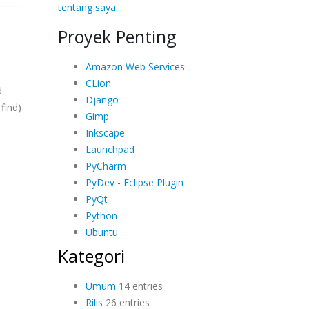
tentang saya...
Proyek Penting
Amazon Web Services
CLion
d
Django
find)
Gimp
Inkscape
Launchpad
PyCharm
PyDev - Eclipse Plugin
PyQt
Python
Ubuntu
Kategori
Umum
14 entries
Rilis
26 entries