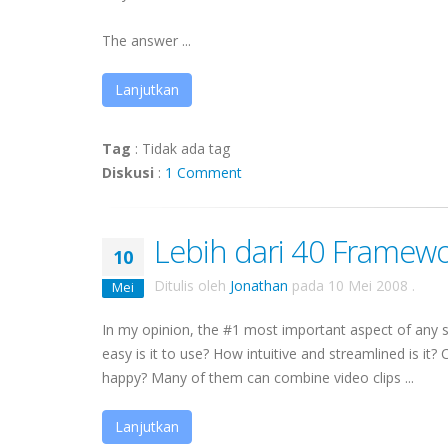
The answer ...
Lanjutkan
Tag
:
Tidak ada tag
Diskusi
:
1 Comment
Lebih dari 40 Framewo
10
Ditulis oleh
Jonathan
pada
10 Mei 2008
.
Mei
In my opinion, the #1 most important aspect of any so
easy is it to use? How intuitive and streamlined is it?
happy? Many of them can combine video clips ...
Lanjutkan