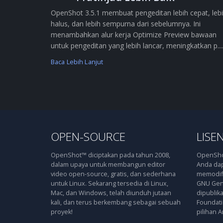
OpenShot 3.5.1 membuat pengeditan lebih cepat, leb
halus, dan lebih sempurna dari sebelumnya. Ini
menambahkan alur kerja Optimize Preview bawaan
untuk pengeditan yang lebih lancar, meningkatkan p....
Baca Lebih Lanjut
OPEN-SOURCE
LISEN
OpenShot™ diciptakan pada tahun 2008,
OpenShot
dalam upaya untuk membangun editor
Anda dap
video open-source, gratis, dan sederhana
memodifi
untuk Linux. Sekarang tersedia di Linux,
GNU Gene
Mac, dan Windows, telah diunduh jutaan
dipublik
kali, dan terus berkembang sebagai sebuah
Foundatio
proyek!
pilihan A