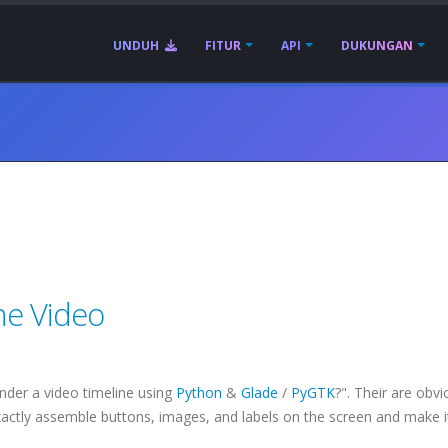
UNDUH
FITUR
API
DUKUNGAN
ne Video
nder a video timeline using
Python
&
Glade
/
PyGTK
?". Their are obvi
exactly assemble buttons, images, and labels on the screen and make i