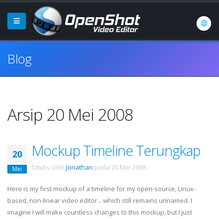
Blog
Arsip 20 Mei 2008
Mockup Timeline Terungkap
20
Ditulis oleh
Jonathan
pada
20 Mei 2008
.
Mei
Here is my first
mockup
of a timeline for my open-source, Linux-
based, non-linear video editor... which still remains unnamed. I
imagine I will make countless changes to this
mockup
, but I just