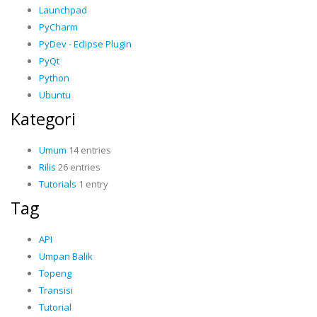
Launchpad
PyCharm
PyDev - Eclipse Plugin
PyQt
Python
Ubuntu
Kategori
Umum
14 entries
Rilis
26 entries
Tutorials
1 entry
Tag
API
Umpan Balik
Topeng
Transisi
Tutorial