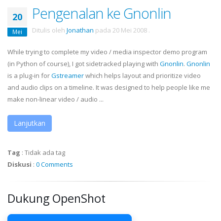
Pengenalan ke Gnonlin
20
Ditulis oleh
Jonathan
pada
20 Mei 2008
.
Mei
While trying to complete my video / media inspector demo program
(in Python of course), I got sidetracked playing with
Gnonlin
.
Gnonlin
is a plug-in for
Gstreamer
which helps layout and prioritize video
and audio clips on a timeline. It was designed to help people like me
make non-linear video / audio ...
Lanjutkan
Tag
:
Tidak ada tag
Diskusi
:
0 Comments
Dukung OpenShot