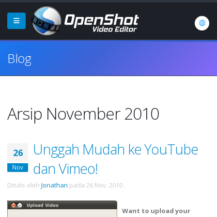
Blog
Arsip November 2010
Unggah Mudah ke YouTube
26
dan Vimeo!
Nov
Ditulis oleh
Jonathan
pada
26 Nov. 2010
.
Want to upload your