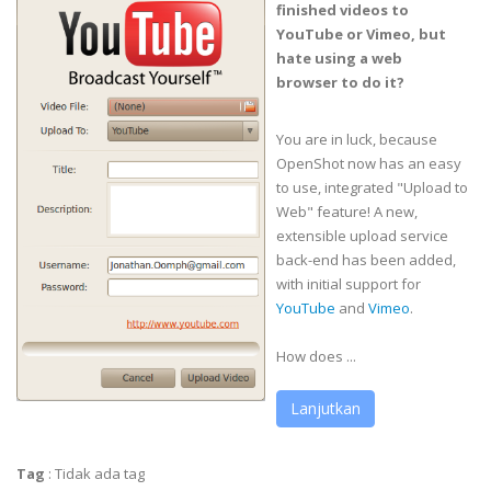
finished videos to
YouTube or Vimeo, but
hate using a web
browser to do it?
You are in luck, because
OpenShot now has an easy
to use, integrated "Upload to
Web" feature! A new,
extensible upload service
back-end has been added,
with initial support for
YouTube
and
Vimeo
.
How does ...
Lanjutkan
Tag
:
Tidak ada tag