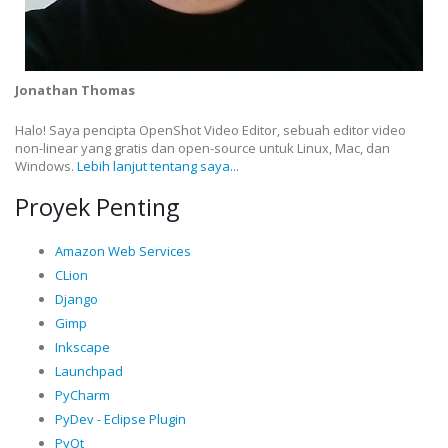
Jonathan Thomas
Halo! Saya pencipta OpenShot Video Editor, sebuah editor video
non-linear yang gratis dan open-source untuk Linux, Mac, dan
Windows.
Lebih lanjut tentang saya...
Proyek Penting
Amazon Web Services
CLion
Django
Gimp
Inkscape
Launchpad
PyCharm
PyDev - Eclipse Plugin
PyQt