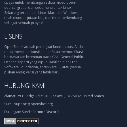
upaya untuk membangun editor video open-
source, gratis, dan sederhana untuk Linux.
Sekarang tersedia di Linux, Mac, dan Windows,
telah diunduh jutaan kali, dan terus berkembang
sebagai sebuah proyek!
LISENSI
OpenShot™ adalah perangkat lunak bebas: Anda
dapat meredistribusikan dan/atau memodifikasi
berdasarkan ketentuan pada GNU General Public
License seperti yang dipublikasikan oleh Free
Software Foundation, entah versi 3, atau (sesuai
pilihan Anda) versi yang lebih baru.
HUBUNGI KAMI
Alamat:
2931 Ridge Rd #101, Rockwall, TX 75032, United States
Surel:
support@openshot.org
Dukungan:
Surel
·
Forum
·
Discord