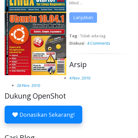
titled ...
Lanjutkan
Tag
:
Tidak ada tag
Diskusi
:
4 Comments
Arsip
4 Nov. 2010
26 Nov. 2010
Dukung OpenShot
Donasikan Sekarang!
Cari Blog