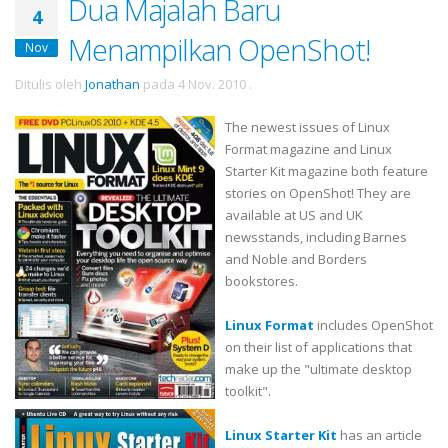
Dua Majalah Baru
4
Menampilkan OpenShot!
Nov
Ditulis oleh
Jonathan
pada
4 Nov. 2010
.
The newest issues of Linux
Format magazine and Linux
Starter Kit magazine both feature
stories on OpenShot! They are
available at US and UK
newsstands, including Barnes
and Noble and Borders
bookstores.
Linux Format
includes OpenShot
on their list of applications that
make up the "ultimate desktop
toolkit".
Linux Starter Kit
has an article