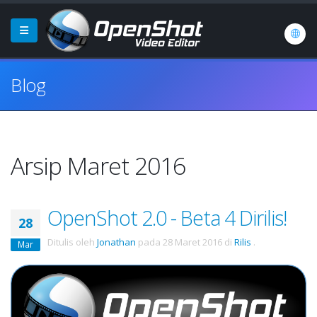
Blog
Arsip Maret 2016
OpenShot 2.0 - Beta 4 Dirilis!
28
Ditulis oleh
Jonathan
pada
28 Maret 2016
di
Rilis
.
Mar