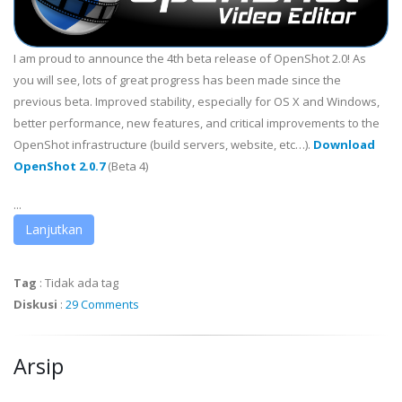
I am proud to announce the 4th beta release of OpenShot 2.0! As
you will see, lots of great progress has been made since the
previous beta. Improved stability, especially for OS X and Windows,
better performance, new features, and critical improvements to the
OpenShot infrastructure (build servers, website, etc…).
Download
OpenShot 2.0.7
(Beta 4)
...
Lanjutkan
Tag
:
Tidak ada tag
Diskusi
:
29 Comments
Arsip