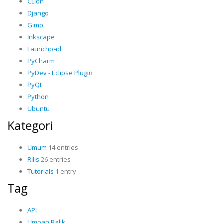
CLion
Django
Gimp
Inkscape
Launchpad
PyCharm
PyDev - Eclipse Plugin
PyQt
Python
Ubuntu
Kategori
Umum
14 entries
Rilis
26 entries
Tutorials
1 entry
Tag
API
Umpan Balik