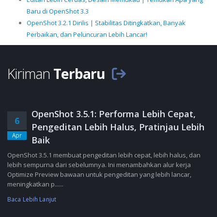
Baru di OpenShot 3.3
OpenShot 3.2.1 Dirilis | Stabilitas Ditingkatkan, Banyak
Perbaikan, dan Peluncuran Lebih Lancar!
Kiriman
Terbaru
OpenShot 3.5.1: Performa Lebih Cepat,
6
Pengeditan Lebih Halus, Pratinjau Lebih
Apr
Baik
OpenShot 3.5.1 membuat pengeditan lebih cepat, lebih halus, dan
lebih sempurna dari sebelumnya. Ini menambahkan alur kerja
Optimize Preview bawaan untuk pengeditan yang lebih lancar,
meningkatkan p......
Baca Lebih Lanjut