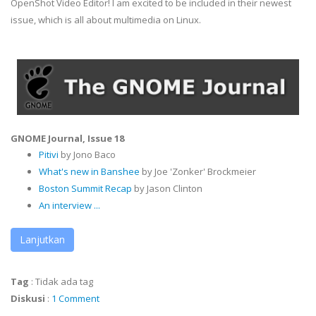
OpenShot Video Editor! I am excited to be included in their newest
issue, which is all about multimedia on Linux.
GNOME Journal, Issue 18
Pitivi
by Jono Baco
What's new
in Banshee
by Joe 'Zonker' Brockmeier
Boston Summit Recap
by Jason Clinton
An interview ...
Lanjutkan
Tag
:
Tidak ada tag
Diskusi
:
1 Comment