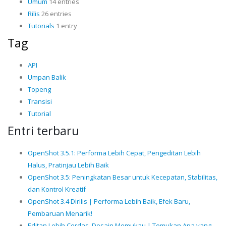
Umum
14 entries
Rilis
26 entries
Tutorials
1 entry
Tag
API
Umpan Balik
Topeng
Transisi
Tutorial
Entri terbaru
OpenShot 3.5.1: Performa Lebih Cepat, Pengeditan Lebih
Halus, Pratinjau Lebih Baik
OpenShot 3.5: Peningkatan Besar untuk Kecepatan, Stabilitas,
dan Kontrol Kreatif
OpenShot 3.4 Dirilis | Performa Lebih Baik, Efek Baru,
Pembaruan Menarik!
Editan Lebih Cerdas, Desain Memukau | Temukan Apa yang