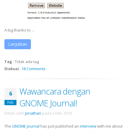
A big thanks to ...
Lanjutkan
Tag
:
Tidak ada tag
Diskusi
:
18 Comments
Wawancara dengan
6
GNOME Journal!
Feb
Ditulis oleh
Jonathan
pada
6 Feb. 2010
.
The
GNOME Journal
has just published an
interview
with me about