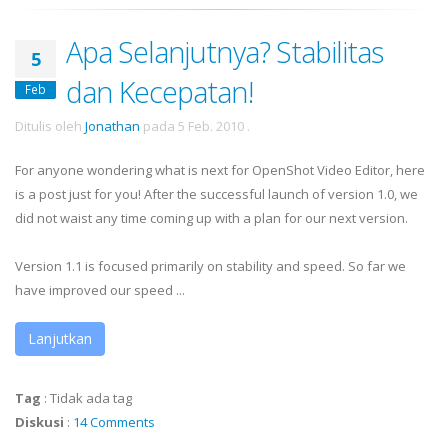
Apa Selanjutnya? Stabilitas
5
dan Kecepatan!
Feb
Ditulis oleh
Jonathan
pada
5 Feb. 2010
.
For anyone wondering what is next for OpenShot Video Editor, here
is a post just for you! After the successful launch of version 1.0, we
did not waist any time coming up with a plan for our next version.
Version 1.1 is focused primarily on stability and speed. So far we
have improved our speed ...
Lanjutkan
Tag
:
Tidak ada tag
Diskusi
:
14 Comments