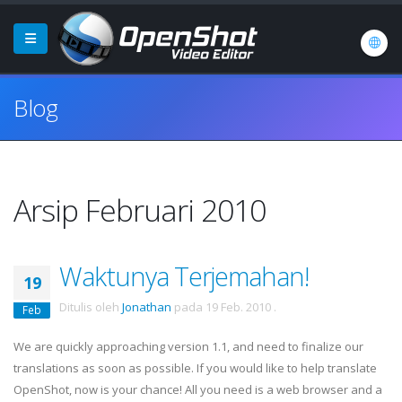
Blog
Arsip Februari 2010
Waktunya Terjemahan!
19
Ditulis oleh
Jonathan
pada
19 Feb. 2010
.
Feb
We are quickly approaching version 1.1, and need to finalize our
translations as soon as possible. If you would like to help translate
OpenShot, now is your chance! All you need is a web browser and a