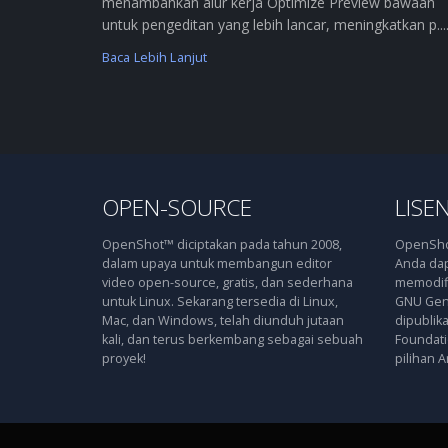
menambahkan alur kerja Optimize Preview bawaan
untuk pengeditan yang lebih lancar, meningkatkan p....
Baca Lebih Lanjut
OPEN-SOURCE
LISEN
OpenShot™ diciptakan pada tahun 2008,
OpenShot
dalam upaya untuk membangun editor
Anda dap
video open-source, gratis, dan sederhana
memodifi
untuk Linux. Sekarang tersedia di Linux,
GNU Gene
Mac, dan Windows, telah diunduh jutaan
dipublik
kali, dan terus berkembang sebagai sebuah
Foundatio
proyek!
pilihan A