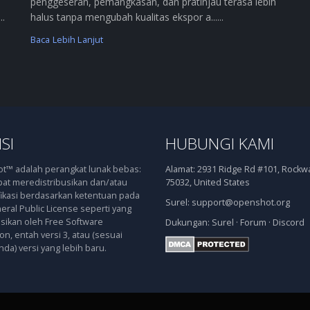
penggeseran, pemangkasan, dan pratinjau terasa lebih
..
halus tanpa mengubah kualitas ekspor a......
Baca Lebih Lanjut
SI
HUBUNGI KAMI
™ adalah perangkat lunak bebas:
Alamat:
2931 Ridge Rd #101, Rockwal
at meredistribusikan dan/atau
75032, United States
kasi berdasarkan ketentuan pada
Surel:
support@openshot.org
ral Public License seperti yang
asikan oleh Free Software
Dukungan:
Surel
·
Forum
·
Discord
n, entah versi 3, atau (sesuai
nda) versi yang lebih baru.