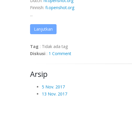
Dutch:
nl.openshot.org
Finnish:
fi.openshot.org
...
Lanjutkan
Tag
:
Tidak ada tag
Diskusi
:
1 Comment
Arsip
5 Nov. 2017
13 Nov. 2017