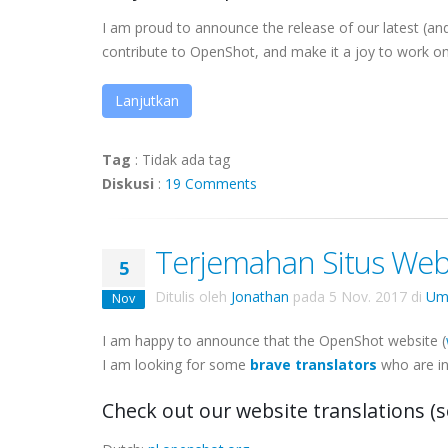
I am proud to announce the release of our latest (an
contribute to OpenShot, and make it a joy to work on. 
Lanjutkan
Tag
:
Tidak ada tag
Diskusi
:
19 Comments
Terjemahan Situs Web
5
Ditulis oleh
Jonathan
pada
5 Nov. 2017
di
Um
Nov
I am happy to announce that the OpenShot website (
I am looking for some
brave translators
who are in
Check out our website translations
(s