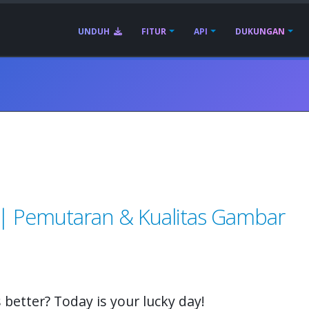
UNDUH
FITUR
API
DUKUNGAN
s | Pemutaran & Kualitas Gambar
 better? Today is your lucky day!